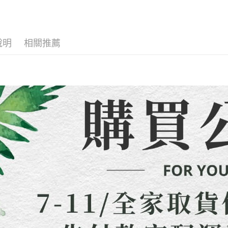
全家取貨
2.透過簡
付」結帳
全店熱銷
帳／街口支
每筆NT$8
２．訂單
３．收到繳
🍀本季度
【注意事
／ATM／
7-11取貨
1.本服務
※ 請注意
說明
相關推薦
每筆NT$8
用戶於交
絡購買商品
款買賣價
先享後付
先付款宅
2.基於同
※ 交易是
資料（包
是否繳費成
每筆NT$6
用，由本
付客戶支
3.完整用
貨到付款
【注意事
每筆NT$1
１．透過由
交易，需
海外配送
求債權轉
２．關於
https://aft
３．未成
「AFTE
任。
４．使用「
即時審查
結果請求
５．嚴禁
形，恩沛