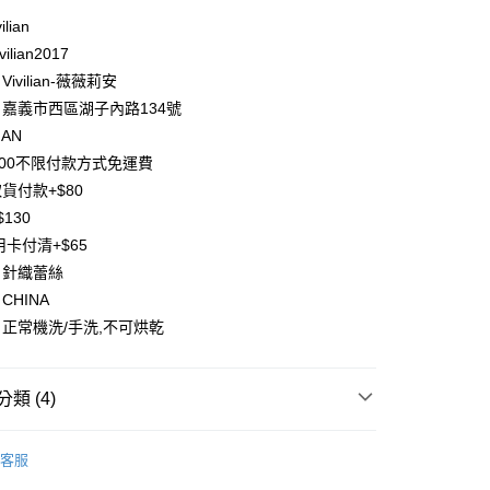
業儲蓄銀行
台北富邦商業銀行
ilian
華商業銀行
兆豐國際商業銀行
ilian2017
小企業銀行
台中商業銀行
台灣）商業銀行
華泰商業銀行
ivilian-薇薇莉安
業銀行
遠東國際商業銀行
嘉義市西區湖子內路134號
業銀行
永豐商業銀行
IAN
業銀行
星展（台灣）商業銀行
500不限付款方式免運費
際商業銀行
中國信託商業銀行
y
貨付款+$80
天信用卡公司
分期
130
用卡付清+$65
你分期使用說明】
：針織蕾絲
享後付
由台灣大哥大提供，台灣大哥大用戶可立即使用無須另外申請。
CHINA
式選擇「大哥付你分期」，訂單成立後會自動跳轉到大哥付的交易
證手機門號後，選擇欲分期的期數、繳款截止日，確認付款後即
FTEE先享後付」】
正常機洗/手洗,不可烘乾
。
先享後付是「在收到商品之後才付款」的支付方式。 讓您購物簡單
准額度、可分期數及費用金額請依後續交易確認頁面所載為準。
心！
立30分鐘內，如未前往確認交易或遇審核未通過，訂單將自動取
：不需註冊會員、不需綁卡、不需儲值。
類 (4)
「轉專審核」未通過狀況，表示未達大哥付你分期系統評分，恕
：只要手機號碼，簡訊認證，即可結帳。
評估內容。
：先確認商品／服務後，再付款。
式說明】
半身*外套/罩衫」
🌺上衣專欄🌺
項不併入電信帳單，「大哥付你分期」於每月結算日後寄送繳費提
客服
EE先享後付」結帳流程】
半身*外套/罩衫」
✨上下單品合輯✨
方式選擇「AFTEE先享後付」後，將跳轉至「AFTEE先享後