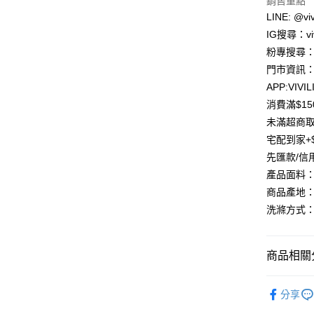
銷售重點
LINE Pay
上海商
LINE: @viv
國泰世
Apple Pay
IG搜尋：viv
臺灣中
匯豐（
粉專搜尋：V
街口支付
聯邦商
門市資訊：
元大商
悠遊付
APP:VIVIL
玉山商
消費滿$1
台新國
Google Pa
未滿超商取
台灣樂
大哥付你
宅配到家+$
相關說明
先匯款/信
【大哥付
產品面料
AFTEE先
1.本服務
商品產地：
2.付款方
相關說明
流程，驗
【關於「A
洗滌方式：
ATM付款
完成交易
AFTEE
3.實際核
便利好安
4.訂單成
貨到付款
１．簡單
商品相關分
消。如遇
２．便利
無法說明
３．安心
【繳款方
「上衣*下
運送方式
1.分期款
分享
【「AFT
「上衣*下
醒簡訊。
１．於結帳