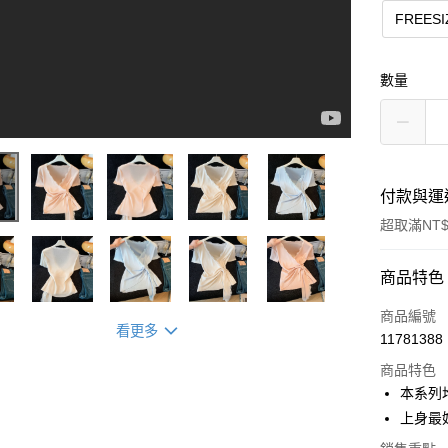
FREESI
數量
付款與運
超取滿NT$
付款方式
商品特色
信用卡一
商品編號
看更多
11781388
信用卡分
商品特色
3 期 
本系列均
合作金
上身最
超商取貨
華南商