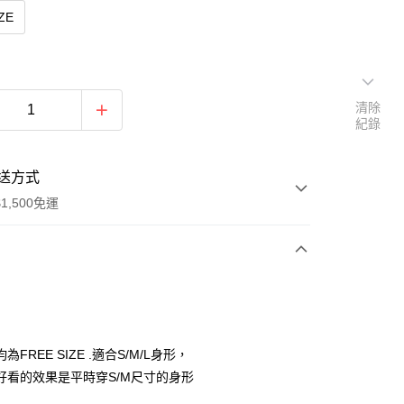
ZE
清除
紀錄
送方式
1,500免運
次付款
期付款
0 利率 每期
NT$196
21家銀行
為FREE SIZE .適合S/M/L身形，
庫商業銀行
第一商業銀行
好看的效果是平時穿S/M尺寸的身形
付款
業銀行
彰化商業銀行