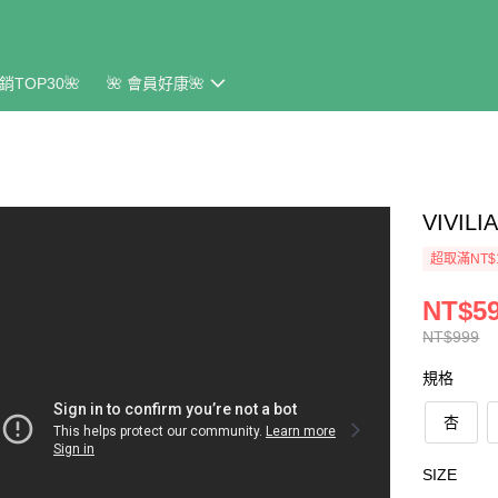
銷TOP30🌺
🌺 會員好康🌺
VIVI
超取滿NT$
NT$5
NT$999
規格
杏
SIZE