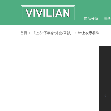
商品分類
🌺熱
首頁
「上衣*下半身*外套/罩衫」
🌺上衣專欄🌺