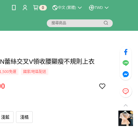
0
中文 (繁體)
TWD
LIAN蕾絲交叉V領收腰顯瘦不規則上衣
1,500免運
國家/地區配送
90
淺藍
淺橘