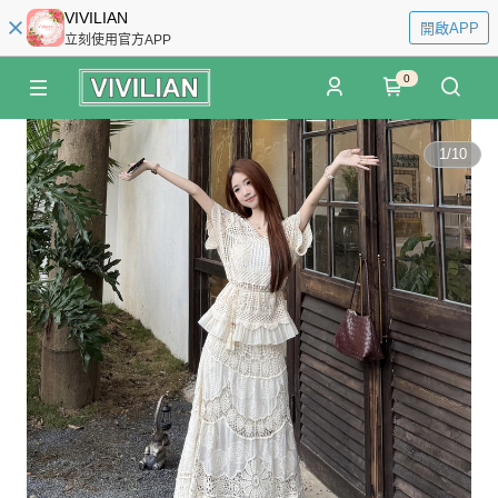
VIVILIAN
開啟APP
立刻使用官方APP
0
1
/
10