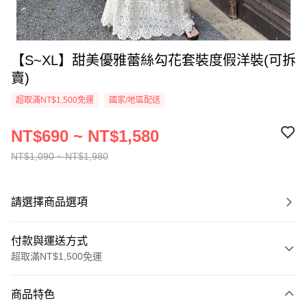
【S~XL】甜美優雅蕾絲勾花套裝度假洋裝(可拆
賣)
超取滿NT$1,500免運
國家/地區配送
NT$690 ~ NT$1,580
NT$1,090 ~ NT$1,980
請選擇商品選項
付款與運送方式
超取滿NT$1,500免運
付款方式
商品特色
信用卡一次付款