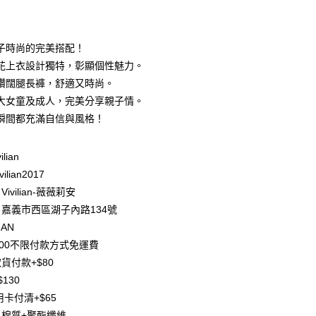
期付款
0 利率 每期
NT$296
21家銀行
子時尚的完美搭配！
庫商業銀行
第一商業銀行
花上衣設計獨特，彰顯個性魅力。
付款
業銀行
彰化商業銀行
鑽闊腿長褲，舒適又時尚。
業儲蓄銀行
台北富邦商業銀行
大女童及成人，完美分享親子情。
華商業銀行
兆豐國際商業銀行
瞬間都充滿自信與風格！
小企業銀行
台中商業銀行
台灣）商業銀行
華泰商業銀行
業銀行
遠東國際商業銀行
ilian
業銀行
永豐商業銀行
ilian2017
業銀行
星展（台灣）商業銀行
ivilian-薇薇莉安
際商業銀行
中國信託商業銀行
y
嘉義市西區湖子內路134號
天信用卡公司
分期
IAN
500不限付款方式免運費
你分期使用說明】
貨付款+$80
享後付
由台灣大哥大提供，台灣大哥大用戶可立即使用無須另外申請。
130
式選擇「大哥付你分期」，訂單成立後會自動跳轉到大哥付的交易
證手機門號後，選擇欲分期的期數、繳款截止日，確認付款後即
FTEE先享後付」】
用卡付清+$65
。
先享後付是「在收到商品之後才付款」的支付方式。 讓您購物簡單
棉質+聚酯纖維