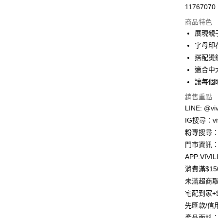
11767070
信用卡分
商品特色
3 期 
展現親
合作金
字母印
超商取貨
華南商
搭配燙
LINE Pay
上海商
適合中
國泰世
讓每個
Apple Pay
臺灣中
匯豐（
銷售重點
街口支付
聯邦商
LINE: @viv
元大商
悠遊付
IG搜尋：viv
玉山商
粉專搜尋：V
台新國
Google Pa
門市資訊：
台灣樂
大哥付你
APP:VIVIL
相關說明
消費滿$1
【大哥付
未滿超商取
AFTEE先
1.本服務
宅配到家+$
2.付款方
相關說明
流程，驗
【關於「A
先匯款/信
ATM付款
完成交易
AFTEE
產品面料：