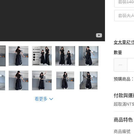
套裝14
套裝大人F
女大童尺
數量
預購商品：
付款與運
看更多
超取滿NT$
付款方式
商品特色
信用卡一
商品編號