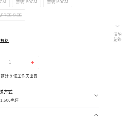
0CM
套裝150CM
套裝160CM
REE SIZE
清除
紀錄
寸規格
預計 8 個工作天出貨
送方式
1,500免運
次付款