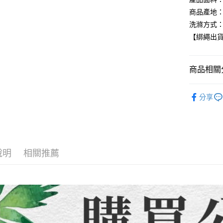
3.實際核
便利好安
4.訂單成
貨到付款
商品產地：
１．簡單
消。如遇
２．便利
洗滌方式：
無法說明
３．安心
【綁繩出
【繳款方
運送方式
1.分期款
【「AFT
醒簡訊。
１．於結帳
全家取貨
2.透過簡
付」結帳
商品相關分
帳／街口支
每筆NT$8
２．訂單
３．收到繳
【童裝/親
【注意事
／ATM／
7-11取貨
分享
1.本服務
※ 請注意
每筆NT$8
用戶於交
絡購買商品
款買賣價
先享後付
先付款宅
2.基於同
※ 交易是
資料（包
是否繳費成
每筆NT$6
用，由本
付客戶支
說明
相關推薦
3.完整用
貨到付款
【注意事
每筆NT$1
１．透過由
交易，需
海外配送
求債權轉
２．關於
https://aft
３．未成