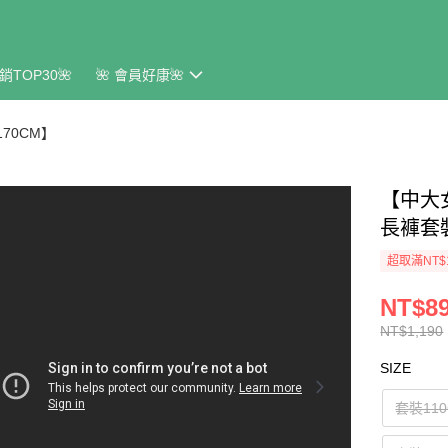
銷TOP30🌺
🌺 會員好康🌺
170CM】
【中大
長褲套
超取滿NT$
NT$8
NT$1,190
SIZE
套裝11