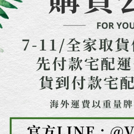
「AFTE
任。
４．使用「
即時審查
結果請求
５．嚴禁
形，恩沛
動。