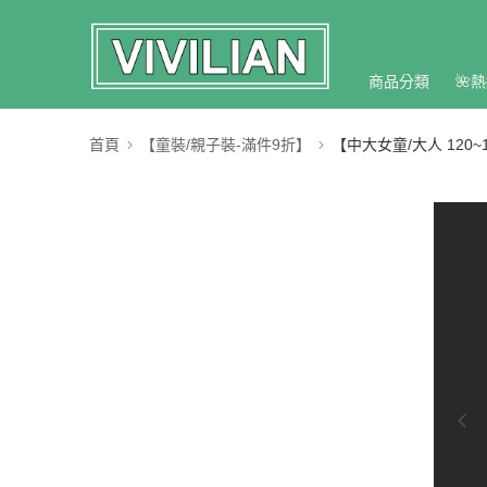
商品分類
🌺熱
首頁
【童裝/親子裝-滿件9折】
【中大女童/大人 120~