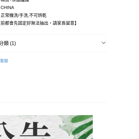
准額度、可分期數及費用金額請依後續交易確認頁面所載為準。
心！
立30分鐘內，如未前往確認交易或遇審核未通過，訂單將自動取
CHINA
：不需註冊會員、不需綁卡、不需儲值。
「轉專審核」未通過狀況，表示未達大哥付你分期系統評分，恕
：只要手機號碼，簡訊認證，即可結帳。
正常機洗/手洗,不可烘乾
評估內容。
：先確認商品／服務後，再付款。
貨前都會先固定好無法抽出，請家長留意】
式說明】
項不併入電信帳單，「大哥付你分期」於每月結算日後寄送繳費提
EE先享後付」結帳流程】
方式選擇「AFTEE先享後付」後，將跳轉至「AFTEE先享後
付款
訊連結打開帳單後，可選擇「超商條碼／台灣大直營門市／銀行轉
頁面，進行簡訊認證並確認金額後，即可完成結帳。
類 (1)
付／iPASS MONEY」等通路繳費。
0，滿NT$1,500(含以上)免運費
成立數日內，您將收到繳費通知簡訊。
費通知簡訊後14天內，點擊此簡訊中的連結，可透過四大超商
子裝-滿件9折】
【中大女童/大人 120~170CM】
項】
網路銀行／等多元方式進行付款，方視為交易完成。
付款
客服
係由「台灣大哥大股份有限公司」（以下簡稱本公司）所提供，讓
：結帳手續完成當下不需立刻繳費，但若您需要取消訂單，請聯
0，滿NT$1,500(含以上)免運費
易時，得透過本服務購買商品或服務，並由商店將買賣／分期付
的店家。未經商家同意取消之訂單仍視為有效，需透過AFTEE
金債權讓與本公司後，依約使用本公司帳單繳交帳款。
繳納相關費用。
配到府
意付款使用「大哥付你分期」之契約關係目的，商店將以您的個人
否成功請以「AFTEE先享後付 」之結帳頁面顯示為準，若有關於
含姓名、電話或地址）提供予台灣大哥大進項蒐集、處理及利
功／繳費後需取消欲退款等相關疑問，請聯繫「AFTEE先享後
5，滿NT$1,500(含以上)免運費
公司與您本人進行分期帳單所需資料之確認、核對及更正。
援中心」
https://netprotections.freshdesk.com/support/home
戶服務條款，請詳閱以下連結：
https://oppay.tw/userRule
項】
30，滿NT$1,500(含以上)免運費
恩沛科技股份有限公司提供之「AFTEE先享後付」服務完成之
依本服務之必要範圍內提供個人資料，並將交易相關給付款項請
查看運費
讓予恩沛科技股份有限公司。
個人資料處理事宜，請瀏覽以下網址：
ee.tw/terms/#terms3
年的使用者請事先徵得法定代理人或監護人之同意方可使用