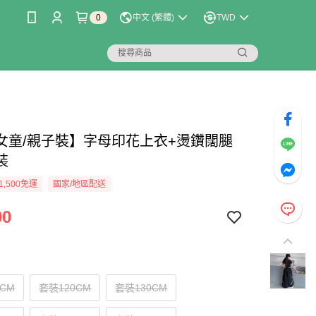
0
中文 (繁體)
TWD
女童/親子裝】字母印花上衣+燙鑽闊腿
裝
1,500免運
國家/地區配送
90
0CM
套裝120CM
套裝130CM