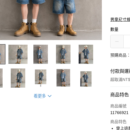
男童尺寸
數量
預購商品：
付款與運
超取滿NT$
付款方式
商品特色
看更多
信用卡一
商品編號
11766921
信用卡分
商品特色
3 期 
穿上這