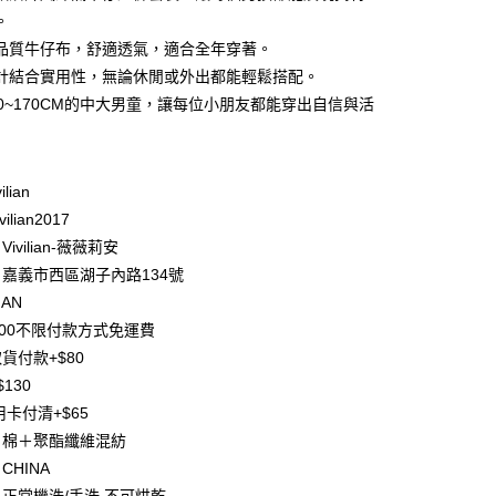
庫商業銀行
第一商業銀行
。
付款
業銀行
彰化商業銀行
品質牛仔布，舒適透氣，適合全年穿著。
業儲蓄銀行
台北富邦商業銀行
計結合實用性，無論休閒或外出都能輕鬆搭配。
華商業銀行
兆豐國際商業銀行
20~170CM的中大男童，讓每位小朋友都能穿出自信與活
小企業銀行
台中商業銀行
台灣）商業銀行
華泰商業銀行
業銀行
遠東國際商業銀行
業銀行
永豐商業銀行
ilian
業銀行
星展（台灣）商業銀行
ilian2017
際商業銀行
中國信託商業銀行
y
ivilian-薇薇莉安
天信用卡公司
分期
嘉義市西區湖子內路134號
IAN
你分期使用說明】
500不限付款方式免運費
享後付
由台灣大哥大提供，台灣大哥大用戶可立即使用無須另外申請。
貨付款+$80
式選擇「大哥付你分期」，訂單成立後會自動跳轉到大哥付的交易
證手機門號後，選擇欲分期的期數、繳款截止日，確認付款後即
FTEE先享後付」】
130
。
先享後付是「在收到商品之後才付款」的支付方式。 讓您購物簡單
用卡付清+$65
准額度、可分期數及費用金額請依後續交易確認頁面所載為準。
心！
立30分鐘內，如未前往確認交易或遇審核未通過，訂單將自動取
：棉＋聚酯纖維混紡
：不需註冊會員、不需綁卡、不需儲值。
「轉專審核」未通過狀況，表示未達大哥付你分期系統評分，恕
：只要手機號碼，簡訊認證，即可結帳。
CHINA
評估內容。
：先確認商品／服務後，再付款。