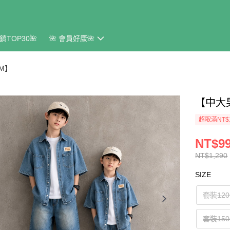
銷TOP30🌺
🌺 會員好康🌺
CM】
【中大
超取滿NT$
NT$9
NT$1,290
SIZE
套裝12
套裝15