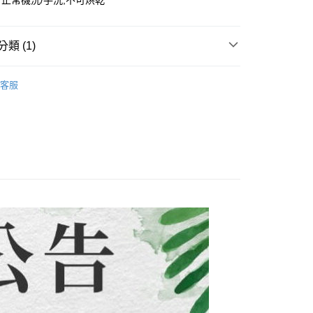
正常機洗/手洗,不可烘乾
式說明】
項不併入電信帳單，「大哥付你分期」於每月結算日後寄送繳費提
EE先享後付」結帳流程】
方式選擇「AFTEE先享後付」後，將跳轉至「AFTEE先享後
付款
訊連結打開帳單後，可選擇「超商條碼／台灣大直營門市／銀行轉
頁面，進行簡訊認證並確認金額後，即可完成結帳。
類 (1)
付／iPASS MONEY」等通路繳費。
0，滿NT$1,500(含以上)免運費
成立數日內，您將收到繳費通知簡訊。
費通知簡訊後14天內，點擊此簡訊中的連結，可透過四大超商
子裝-滿件9折】
【中大男童 120~170CM】
項】
網路銀行／等多元方式進行付款，方視為交易完成。
付款
客服
係由「台灣大哥大股份有限公司」（以下簡稱本公司）所提供，讓
：結帳手續完成當下不需立刻繳費，但若您需要取消訂單，請聯
0，滿NT$1,500(含以上)免運費
易時，得透過本服務購買商品或服務，並由商店將買賣／分期付
的店家。未經商家同意取消之訂單仍視為有效，需透過AFTEE
金債權讓與本公司後，依約使用本公司帳單繳交帳款。
繳納相關費用。
配到府
意付款使用「大哥付你分期」之契約關係目的，商店將以您的個人
否成功請以「AFTEE先享後付 」之結帳頁面顯示為準，若有關於
含姓名、電話或地址）提供予台灣大哥大進項蒐集、處理及利
功／繳費後需取消欲退款等相關疑問，請聯繫「AFTEE先享後
5，滿NT$1,500(含以上)免運費
公司與您本人進行分期帳單所需資料之確認、核對及更正。
援中心」
https://netprotections.freshdesk.com/support/home
戶服務條款，請詳閱以下連結：
https://oppay.tw/userRule
項】
30，滿NT$1,500(含以上)免運費
恩沛科技股份有限公司提供之「AFTEE先享後付」服務完成之
依本服務之必要範圍內提供個人資料，並將交易相關給付款項請
查看運費
讓予恩沛科技股份有限公司。
個人資料處理事宜，請瀏覽以下網址：
ee.tw/terms/#terms3
年的使用者請事先徵得法定代理人或監護人之同意方可使用
E先享後付」，若未經同意申辦者引起之損失，本公司不負相關責
AFTEE先享後付」時，將依據個別帳號之用戶狀況，依本公司
核予不同之上限額度；若仍有額度不足之情形，本公司將視審查