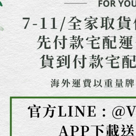
結果請求
５．嚴禁
形，恩沛
動。