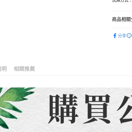
洗滌方式：
【繳款方
運送方式
1.分期款
【「AFT
醒簡訊。
１．於結帳
全家取貨
2.透過簡
付」結帳
商品相關分
帳／街口支
每筆NT$8
２．訂單
３．收到繳
【童裝/親
【注意事
／ATM／
7-11取貨
分享
1.本服務
※ 請注意
每筆NT$8
用戶於交
絡購買商品
款買賣價
先享後付
先付款宅
2.基於同
※ 交易是
資料（包
是否繳費成
每筆NT$6
用，由本
付客戶支
說明
相關推薦
3.完整用
貨到付款
【注意事
每筆NT$1
１．透過由
交易，需
海外配送
求債權轉
２．關於
https://aft
３．未成
「AFTE
任。
４．使用「
即時審查