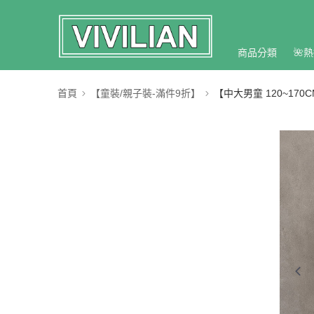
商品分類
🌺熱
首頁
【童裝/親子裝-滿件9折】
【中大男童 120~170