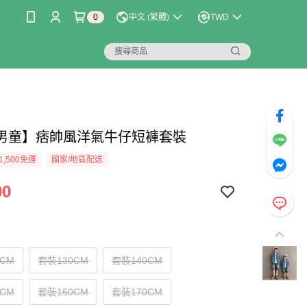
0
中文 (繁體)
TWD
男童】痞帥風洋氣牛仔短褲套裝
1,500免運
國家/地區配送
90
0CM
套裝130CM
套裝140CM
0CM
套裝160CM
套裝170CM