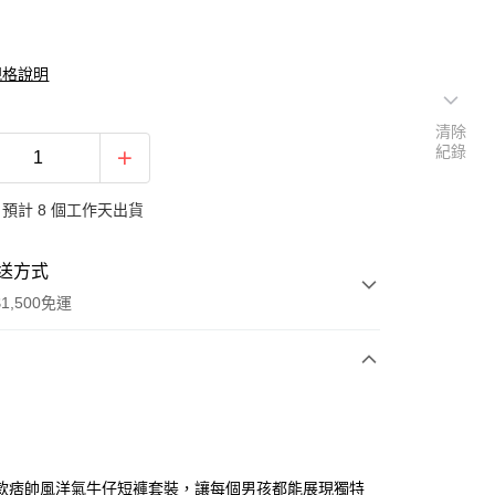
規格說明
清除
紀錄
預計 8 個工作天出貨
送方式
1,500免運
次付款
期付款
0 利率 每期
NT$330
21家銀行
款痞帥風洋氣牛仔短褲套裝，讓每個男孩都能展現獨特