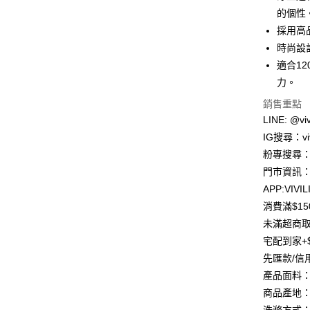
合作金
的個性
超商取貨
華南商
採用高
LINE Pay
上海商
時尚設
國泰世
適合1
Apple Pay
臺灣中
力。
匯豐（
街口支付
聯邦商
銷售重點
元大商
悠遊付
LINE: @viv
玉山商
IG搜尋：viv
台新國
Google Pa
粉專搜尋：V
台灣樂
大哥付你
門市資訊：
相關說明
APP:VIVIL
【大哥付
消費滿$1
AFTEE先
1.本服務
未滿超商取
2.付款方
相關說明
流程，驗
【關於「A
宅配到家+$
ATM付款
完成交易
AFTEE
先匯款/信
3.實際核
便利好安
4.訂單成
貨到付款
產品面料
１．簡單
消。如遇
２．便利
商品產地：
無法說明
３．安心