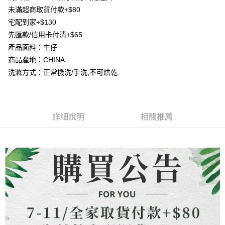
AFTEE先享後付
1.本服務由台灣大哥大提供，台灣大哥大用戶可立即使用無須另外申請。
未滿超商取貨付款+$80
2.付款方式選擇「大哥付你分期」，訂單成立後會自動跳轉到大哥付的交易
相關說明
流程，驗證手機門號後，選擇欲分期的期數、繳款截止日，確認付款後即完
宅配到家+$130
【關於「AFTEE先享後付」】
成交易。
ATM付款
先匯款/信用卡付清+$65
AFTEE先享後付是「在收到商品之後才付款」的支付方式。 讓您購物簡單
3.實際核准額度、可分期數及費用金額請依後續交易確認頁面所載為準。
便利好安心！
產品面料：牛仔
4.訂單成立30分鐘內，如未前往確認交易或遇審核未通過，訂單將自動取
貨到付款
１．簡單：不需註冊會員、不需綁卡、不需儲值。
消。如遇「轉專審核」未通過狀況，表示未達大哥付你分期系統評分，恕無
商品產地：CHINA
２．便利：只要手機號碼，簡訊認證，即可結帳。
法說明評估內容。
３．安心：先確認商品／服務後，再付款。
洗滌方式：正常機洗/手洗,不可烘乾
【繳款方式說明】
運送方式
1.分期款項不併入電信帳單，「大哥付你分期」於每月結算日後寄送繳費提
【「AFTEE先享後付」結帳流程】
全家取貨付款
醒簡訊。
１．於結帳方式選擇「AFTEE先享後付」後，將跳轉至「AFTEE先享後付」
2.透過簡訊連結打開帳單後，可選擇「超商條碼／台灣大直營門市／銀行轉
每筆NT$80，滿NT$1,500(含以上)免運費
結帳頁面，進行簡訊認證並確認金額後，即可完成結帳。
帳／街口支付／iPASS MONEY」等通路繳費。
２．訂單成立數日內，您將收到繳費通知簡訊。
詳細說明
相關推薦
7-11取貨付款
３．收到繳費通知簡訊後14天內，點擊此簡訊中的連結，可透過四大超商／
【注意事項】
ATM／網路銀行／等多元方式進行付款，方視為交易完成。
每筆NT$80，滿NT$1,500(含以上)免運費
1.本服務係由「台灣大哥大股份有限公司」（以下簡稱本公司）所提供，讓
※ 請注意：結帳手續完成當下不需立刻繳費，但若您需要取消訂單，請聯絡
用戶於交易時，得透過本服務購買商品或服務，並由商店將買賣／分期付款
購買商品的店家。未經商家同意取消之訂單仍視為有效，需透過AFTEE先享
先付款宅配到府
買賣價金債權讓與本公司後，依約使用本公司帳單繳交帳款。
後付繳納相關費用。
2.基於同意付款使用「大哥付你分期」之契約關係目的，商店將以您的個人
每筆NT$65，滿NT$1,500(含以上)免運費
※ 交易是否成功請以「AFTEE先享後付 」之結帳頁面顯示為準，若有關於
資料（包含姓名、電話或地址）提供予台灣大哥大進項蒐集、處理及利用，
是否繳費成功／繳費後需取消欲退款等相關疑問，請聯繫「AFTEE先享後付
由本公司與您本人進行分期帳單所需資料之確認、核對及更正。
客戶支援中心」
https://netprotections.freshdesk.com/support/home
貨到付款
3.完整用戶服務條款，請詳閱以下連結：
https://oppay.tw/userRule
每筆NT$130，滿NT$1,500(含以上)免運費
【注意事項】
１．透過由恩沛科技股份有限公司提供之「AFTEE先享後付」服務完成之交
海外配送
查看運費
易，需依本服務之必要範圍內提供個人資料，並將交易相關給付款項請求債