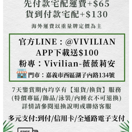
權轉讓予恩沛科技股份有限公司。
２．關於個人資料處理事宜，請瀏覽以下網址：
https://aftee.tw/terms/#terms3
３．未成年的使用者請事先徵得法定代理人或監護人之同意方可使用
「AFTEE先享後付」，若未經同意申辦者引起之損失，本公司不負相關責
任。
４．使用「AFTEE先享後付」時，將依據個別帳號之用戶狀況，依本公司即
時審查核予不同之上限額度；若仍有額度不足之情形，本公司將視審查結果
請求用戶進行身份認證。
５．嚴禁一人註冊多個帳號或使用他人資訊註冊。若發現惡意使用之情形，
恩沛科技股份有限公司將有權停止該用戶之使用額度並採取法律行動。