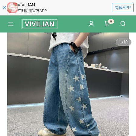
VIVILIAN
開啟APP
立刻使用官方APP
0
1
/
10