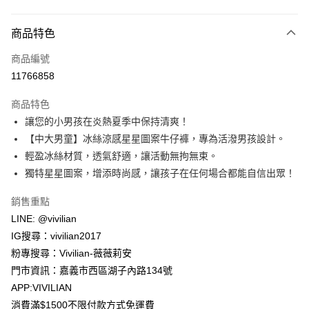
付款方式
商品特色
信用卡一次付款
商品編號
信用卡分期付款
11766858
3 期 0 利率 每期
NT$230
21家銀行
商品特色
合作金庫商業銀行
第一商業銀行
超商取貨付款
讓您的小男孩在炎熱夏季中保持清爽！
華南商業銀行
彰化商業銀行
【中大男童】冰絲涼感星星圖案牛仔褲，專為活潑男孩設計。
LINE Pay
上海商業儲蓄銀行
台北富邦商業銀行
國泰世華商業銀行
兆豐國際商業銀行
輕盈冰絲材質，透氣舒適，讓活動無拘無束。
Apple Pay
臺灣中小企業銀行
台中商業銀行
獨特星星圖案，增添時尚感，讓孩子在任何場合都能自信出眾！
匯豐（台灣）商業銀行
華泰商業銀行
街口支付
聯邦商業銀行
遠東國際商業銀行
銷售重點
元大商業銀行
永豐商業銀行
悠遊付
LINE: @vivilian
玉山商業銀行
星展（台灣）商業銀行
IG搜尋：vivilian2017
台新國際商業銀行
中國信託商業銀行
Google Pay
粉專搜尋：Vivilian-薇薇莉安
台灣樂天信用卡公司
大哥付你分期
門市資訊：嘉義市西區湖子內路134號
相關說明
APP:VIVILIAN
【大哥付你分期使用說明】
消費滿$1500不限付款方式免運費