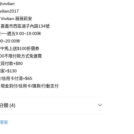
業銀行
遠東國際商業銀行
@vivilian
業銀行
永豐商業銀行
ilian2017
業銀行
星展（台灣）商業銀行
ivilian-薇薇莉安
際商業銀行
中國信託商業銀行
y
嘉義市西區湖子內路134號
天信用卡公司
分期
週一~週五9:00~19:00🌺
0~20:00🌺
你分期使用說明】
PP馬上送$100折價券
享後付
由台灣大哥大提供，台灣大哥大用戶可立即使用無須另外申請。
500不限付款方式免運費
式選擇「大哥付你分期」，訂單成立後會自動跳轉到大哥付的交易
證手機門號後，選擇欲分期的期數、繳款截止日，確認付款後即
FTEE先享後付」】
貨付款+$80
。
先享後付是「在收到商品之後才付款」的支付方式。 讓您購物簡單
家+$130
准額度、可分期數及費用金額請依後續交易確認頁面所載為準。
心！
立30分鐘內，如未前往確認交易或遇審核未通過，訂單將自動取
/信用卡付清+$65
：不需註冊會員、不需綁卡、不需儲值。
「轉專審核」未通過狀況，表示未達大哥付你分期系統評分，恕
：只要手機號碼，簡訊認證，即可結帳。
現金到付/信用卡/匯款/行動支付
評估內容。
：先確認商品／服務後，再付款。
式說明】
項不併入電信帳單，「大哥付你分期」於每月結算日後寄送繳費提
EE先享後付」結帳流程】
類 (4)
方式選擇「AFTEE先享後付」後，將跳轉至「AFTEE先享後
付款
訊連結打開帳單後，可選擇「超商條碼／台灣大直營門市／銀行轉
頁面，進行簡訊認證並確認金額後，即可完成結帳。
付／iPASS MONEY」等通路繳費。
0，滿NT$1,500(含以上)免運費
成立數日內，您將收到繳費通知簡訊。
半身*外套/罩衫」
🌺上衣專欄🌺
費通知簡訊後14天內，點擊此簡訊中的連結，可透過四大超商
客服
項】
半身*外套/罩衫」
✨上下單品合輯✨
網路銀行／等多元方式進行付款，方視為交易完成。
付款
係由「台灣大哥大股份有限公司」（以下簡稱本公司）所提供，讓
：結帳手續完成當下不需立刻繳費，但若您需要取消訂單，請聯