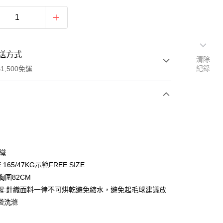
送方式
清除
紀錄
1,500免運
次付款
期付款
0 利率 每期
NT$163
21家銀行
針織
庫商業銀行
第一商業銀行
:165/47KG示範FREE SIZE
付款
業銀行
彰化商業銀行
胸圍82CM
業儲蓄銀行
台北富邦商業銀行
醒:針織面料一律不可烘乾避免縮水，避免起毛球建議放
華商業銀行
兆豐國際商業銀行
袋洗滌
小企業銀行
台中商業銀行
台灣）商業銀行
華泰商業銀行