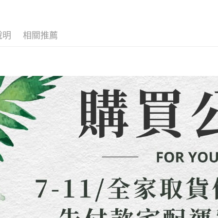
每筆NT$8
全店熱銷
用戶於交
絡購買商品
款買賣價
先享後付
先付款宅
🍀本季度
2.基於同
※ 交易是
資料（包
是否繳費成
每筆NT$6
說明
相關推薦
用，由本
付客戶支
3.完整用
貨到付款
【注意事
每筆NT$1
１．透過由
交易，需
海外配送
求債權轉
２．關於
https://aft
３．未成
「AFTE
任。
４．使用「
即時審查
結果請求
５．嚴禁
形，恩沛
動。