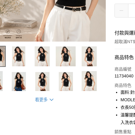
付款與運
超取滿NT$
付款方式
商品特色
信用卡一
商品編號
11734040
信用卡分
商品特色
3 期 
面料:
合作金
看更多
MODLE
超商取貨
華南商
衣長50
LINE Pay
上海商
溫馨提
國泰世
入洗衣
Apple Pay
臺灣中
匯豐（
銷售重點
街口支付