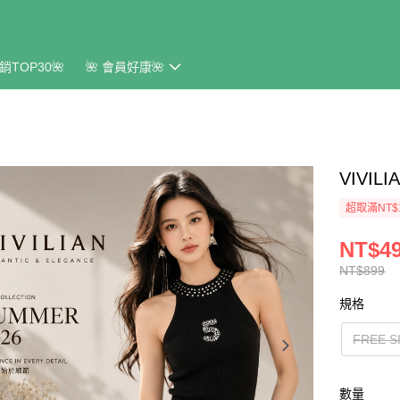
銷TOP30🌺
🌺 會員好康🌺
VIVI
超取滿NT$
NT$4
NT$899
規格
FREE S
數量