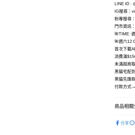
聯邦商
LINE ID : 
元大商
悠遊付
IG搜尋：viv
玉山商
粉專搜尋：V
台新國
Google Pa
門市資訊：
台灣樂
大哥付你
🌺TIME: 
相關說明
🌺週六12:0
【大哥付
首次下載A
AFTEE先
1.本服務
消費滿$1
2.付款方
相關說明
流程，驗
【關於「A
未滿超商取
ATM付款
完成交易
AFTEE
黑貓宅配到
3.實際核
便利好安
4.訂單成
貨到付款
黑貓先匯款
１．簡單
消。如遇
２．便利
付款方式→
無法說明
３．安心
【繳款方
運送方式
1.分期款
【「AFT
醒簡訊。
商品相關分
１．於結帳
全家取貨
2.透過簡
付」結帳
帳／街口支
每筆NT$8
２．訂單
「上衣*下
３．收到繳
分享
【注意事
「上衣*下
／ATM／
7-11取貨
1.本服務
※ 請注意