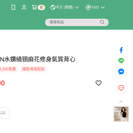
0
中文 (繁體)
TWD
LIAN水鑽繞頸麻花修身氣質背心
1,500免運
國家/地區配送
90
IZE