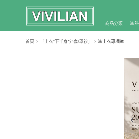
商品分類
🌺熱
首頁
「上衣*下半身*外套/罩衫」
🌺上衣專欄🌺