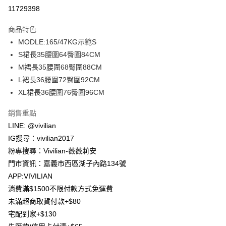
信用卡分期付款
11729398
3 期 0 利率 每期
NT$230
21家銀行
商品特色
合作金庫商業銀行
第一商業銀行
超商取貨付款
MODLE:165/47KG示範S
華南商業銀行
彰化商業銀行
S裙長35腰圍64臀圍84CM
LINE Pay
上海商業儲蓄銀行
台北富邦商業銀行
國泰世華商業銀行
兆豐國際商業銀行
M裙長35腰圍68臀圍88CM
Apple Pay
臺灣中小企業銀行
台中商業銀行
L裙長36腰圍72臀圍92CM
匯豐（台灣）商業銀行
華泰商業銀行
XL裙長36腰圍76臀圍96CM
街口支付
聯邦商業銀行
遠東國際商業銀行
元大商業銀行
永豐商業銀行
悠遊付
銷售重點
玉山商業銀行
星展（台灣）商業銀行
LINE: @vivilian
台新國際商業銀行
中國信託商業銀行
Google Pay
IG搜尋：vivilian2017
台灣樂天信用卡公司
大哥付你分期
粉專搜尋：Vivilian-薇薇莉安
相關說明
門市資訊：嘉義市西區湖子內路134號
【大哥付你分期使用說明】
APP:VIVILIAN
AFTEE先享後付
1.本服務由台灣大哥大提供，台灣大哥大用戶可立即使用無須另外申請。
消費滿$1500不限付款方式免運費
2.付款方式選擇「大哥付你分期」，訂單成立後會自動跳轉到大哥付的交易
相關說明
流程，驗證手機門號後，選擇欲分期的期數、繳款截止日，確認付款後即完
未滿超商取貨付款+$80
【關於「AFTEE先享後付」】
成交易。
ATM付款
宅配到家+$130
AFTEE先享後付是「在收到商品之後才付款」的支付方式。 讓您購物簡單
3.實際核准額度、可分期數及費用金額請依後續交易確認頁面所載為準。
便利好安心！