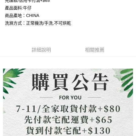
先匯款/信用卡付清+$65
4.訂單成立30分鐘內，如未前往確認交易或遇審核未通過，訂單將自動取
貨到付款
１．簡單：不需註冊會員、不需綁卡、不需儲值。
消。如遇「轉專審核」未通過狀況，表示未達大哥付你分期系統評分，恕無
產品面料:牛仔
２．便利：只要手機號碼，簡訊認證，即可結帳。
法說明評估內容。
３．安心：先確認商品／服務後，再付款。
商品產地：CHINA
【繳款方式說明】
運送方式
洗滌方式：正常機洗/手洗,不可烘乾
1.分期款項不併入電信帳單，「大哥付你分期」於每月結算日後寄送繳費提
【「AFTEE先享後付」結帳流程】
全家取貨付款
醒簡訊。
１．於結帳方式選擇「AFTEE先享後付」後，將跳轉至「AFTEE先享後付」
2.透過簡訊連結打開帳單後，可選擇「超商條碼／台灣大直營門市／銀行轉
每筆NT$80，滿NT$1,500(含以上)免運費
結帳頁面，進行簡訊認證並確認金額後，即可完成結帳。
帳／街口支付／iPASS MONEY」等通路繳費。
２．訂單成立數日內，您將收到繳費通知簡訊。
7-11取貨付款
３．收到繳費通知簡訊後14天內，點擊此簡訊中的連結，可透過四大超商／
詳細說明
相關推薦
【注意事項】
ATM／網路銀行／等多元方式進行付款，方視為交易完成。
每筆NT$80，滿NT$1,500(含以上)免運費
1.本服務係由「台灣大哥大股份有限公司」（以下簡稱本公司）所提供，讓
※ 請注意：結帳手續完成當下不需立刻繳費，但若您需要取消訂單，請聯絡
用戶於交易時，得透過本服務購買商品或服務，並由商店將買賣／分期付款
購買商品的店家。未經商家同意取消之訂單仍視為有效，需透過AFTEE先享
先付款宅配到府
買賣價金債權讓與本公司後，依約使用本公司帳單繳交帳款。
後付繳納相關費用。
2.基於同意付款使用「大哥付你分期」之契約關係目的，商店將以您的個人
每筆NT$65，滿NT$1,500(含以上)免運費
※ 交易是否成功請以「AFTEE先享後付 」之結帳頁面顯示為準，若有關於
資料（包含姓名、電話或地址）提供予台灣大哥大進項蒐集、處理及利用，
是否繳費成功／繳費後需取消欲退款等相關疑問，請聯繫「AFTEE先享後付
由本公司與您本人進行分期帳單所需資料之確認、核對及更正。
客戶支援中心」
https://netprotections.freshdesk.com/support/home
貨到付款
3.完整用戶服務條款，請詳閱以下連結：
https://oppay.tw/userRule
每筆NT$130，滿NT$1,500(含以上)免運費
【注意事項】
１．透過由恩沛科技股份有限公司提供之「AFTEE先享後付」服務完成之交
海外配送
查看運費
易，需依本服務之必要範圍內提供個人資料，並將交易相關給付款項請求債
權轉讓予恩沛科技股份有限公司。
２．關於個人資料處理事宜，請瀏覽以下網址：
https://aftee.tw/terms/#terms3
３．未成年的使用者請事先徵得法定代理人或監護人之同意方可使用
「AFTEE先享後付」，若未經同意申辦者引起之損失，本公司不負相關責