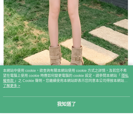
本網站中使用 cookie，欲查詢有關本網站使用 cookie 方式之詳情，及若您不希
望在電腦上使用 cookie 時應如何變更電腦的 cookie 設定，請參閱本網站「
隱私
權條款
」之 Cookie 聲明。您繼續使用本網站即表示您同意本公司得按本網站使
用條款之 Cookie 聲明使用 cookie。
了解更多 >
我知道了