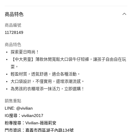
付款方式
商品特色
信用卡一次付款
商品編號
信用卡分期付款
11728149
3 期 0 利率 每期
NT$196
21家銀行
商品特色
合作金庫商業銀行
第一商業銀行
超商取貨付款
探索夏日時尚！
華南商業銀行
彰化商業銀行
【中大男童】薄款休閒寬鬆大口袋牛仔短褲，讓孩子自由自在玩
LINE Pay
上海商業儲蓄銀行
台北富邦商業銀行
國泰世華商業銀行
兆豐國際商業銀行
耍。
Apple Pay
臺灣中小企業銀行
台中商業銀行
輕盈材質，透氣舒適，適合各種活動。
匯豐（台灣）商業銀行
華泰商業銀行
大口袋設計，不僅實用，還增添潮流感。
街口支付
聯邦商業銀行
遠東國際商業銀行
為男孩的衣櫃增添一抹活力，立即選購！
元大商業銀行
永豐商業銀行
悠遊付
玉山商業銀行
星展（台灣）商業銀行
銷售重點
台新國際商業銀行
中國信託商業銀行
Google Pay
LINE: @vivilian
台灣樂天信用卡公司
大哥付你分期
IG搜尋：vivilian2017
相關說明
粉專搜尋：Vivilian-薇薇莉安
【大哥付你分期使用說明】
門市資訊：嘉義市西區湖子內路134號