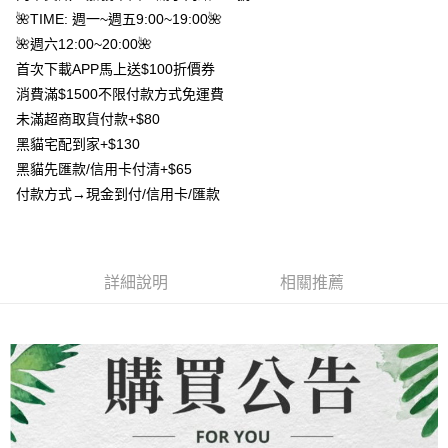
AFTEE先享後付
1.本服務由台灣大哥大提供，台灣大哥大用戶可立即使用無須另外申請。
🌺TIME: 週一~週五9:00~19:00🌺
2.付款方式選擇「大哥付你分期」，訂單成立後會自動跳轉到大哥付的交易
相關說明
流程，驗證手機門號後，選擇欲分期的期數、繳款截止日，確認付款後即完
🌺週六12:00~20:00🌺
【關於「AFTEE先享後付」】
成交易。
ATM付款
首次下載APP馬上送$100折價券
AFTEE先享後付是「在收到商品之後才付款」的支付方式。 讓您購物簡單
3.實際核准額度、可分期數及費用金額請依後續交易確認頁面所載為準。
便利好安心！
消費滿$1500不限付款方式免運費
4.訂單成立30分鐘內，如未前往確認交易或遇審核未通過，訂單將自動取
貨到付款
１．簡單：不需註冊會員、不需綁卡、不需儲值。
消。如遇「轉專審核」未通過狀況，表示未達大哥付你分期系統評分，恕無
未滿超商取貨付款+$80
２．便利：只要手機號碼，簡訊認證，即可結帳。
法說明評估內容。
３．安心：先確認商品／服務後，再付款。
黑貓宅配到家+$130
【繳款方式說明】
運送方式
黑貓先匯款/信用卡付清+$65
1.分期款項不併入電信帳單，「大哥付你分期」於每月結算日後寄送繳費提
【「AFTEE先享後付」結帳流程】
全家取貨付款
醒簡訊。
付款方式→現金到付/信用卡/匯款
１．於結帳方式選擇「AFTEE先享後付」後，將跳轉至「AFTEE先享後付」
2.透過簡訊連結打開帳單後，可選擇「超商條碼／台灣大直營門市／銀行轉
每筆NT$80，滿NT$1,500(含以上)免運費
結帳頁面，進行簡訊認證並確認金額後，即可完成結帳。
帳／街口支付／iPASS MONEY」等通路繳費。
２．訂單成立數日內，您將收到繳費通知簡訊。
7-11取貨付款
３．收到繳費通知簡訊後14天內，點擊此簡訊中的連結，可透過四大超商／
【注意事項】
ATM／網路銀行／等多元方式進行付款，方視為交易完成。
每筆NT$80，滿NT$1,500(含以上)免運費
1.本服務係由「台灣大哥大股份有限公司」（以下簡稱本公司）所提供，讓
詳細說明
相關推薦
※ 請注意：結帳手續完成當下不需立刻繳費，但若您需要取消訂單，請聯絡
用戶於交易時，得透過本服務購買商品或服務，並由商店將買賣／分期付款
購買商品的店家。未經商家同意取消之訂單仍視為有效，需透過AFTEE先享
先付款宅配到府
買賣價金債權讓與本公司後，依約使用本公司帳單繳交帳款。
後付繳納相關費用。
2.基於同意付款使用「大哥付你分期」之契約關係目的，商店將以您的個人
每筆NT$65，滿NT$1,500(含以上)免運費
※ 交易是否成功請以「AFTEE先享後付 」之結帳頁面顯示為準，若有關於
資料（包含姓名、電話或地址）提供予台灣大哥大進項蒐集、處理及利用，
是否繳費成功／繳費後需取消欲退款等相關疑問，請聯繫「AFTEE先享後付
由本公司與您本人進行分期帳單所需資料之確認、核對及更正。
客戶支援中心」
https://netprotections.freshdesk.com/support/home
貨到付款
3.完整用戶服務條款，請詳閱以下連結：
https://oppay.tw/userRule
每筆NT$130，滿NT$1,500(含以上)免運費
【注意事項】
１．透過由恩沛科技股份有限公司提供之「AFTEE先享後付」服務完成之交
海外配送
查看運費
易，需依本服務之必要範圍內提供個人資料，並將交易相關給付款項請求債