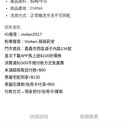
產品面料：純棉/牛仔
【大哥付你分期使用說明】
AFTEE先享後付
商品產地：CHINA
1.本服務由台灣大哥大提供，台灣大哥大用戶可立即使用無須另外申請。
2.付款方式選擇「大哥付你分期」，訂單成立後會自動跳轉到大哥付的交易
相關說明
洗滌方式：正常機洗手洗不可烘乾
流程，驗證手機門號後，選擇欲分期的期數、繳款截止日，確認付款後即完
【關於「AFTEE先享後付」】
成交易。
ATM付款
銷售重點
AFTEE先享後付是「在收到商品之後才付款」的支付方式。 讓您購物簡單
3.實際核准額度、可分期數及費用金額請依後續交易確認頁面所載為準。
便利好安心！
IG搜尋：vivilian2017
4.訂單成立30分鐘內，如未前往確認交易或遇審核未通過，訂單將自動取
貨到付款
１．簡單：不需註冊會員、不需綁卡、不需儲值。
消。如遇「轉專審核」未通過狀況，表示未達大哥付你分期系統評分，恕無
粉專搜尋：Vivilian-薇薇莉安
２．便利：只要手機號碼，簡訊認證，即可結帳。
法說明評估內容。
３．安心：先確認商品／服務後，再付款。
門市資訊：嘉義市西區湖子內路134號
【繳款方式說明】
運送方式
首次下載APP馬上送$100折價券
1.分期款項不併入電信帳單，「大哥付你分期」於每月結算日後寄送繳費提
【「AFTEE先享後付」結帳流程】
全家取貨付款
醒簡訊。
消費滿$1500不限付款方式免運費
１．於結帳方式選擇「AFTEE先享後付」後，將跳轉至「AFTEE先享後付」
2.透過簡訊連結打開帳單後，可選擇「超商條碼／台灣大直營門市／銀行轉
每筆NT$80，滿NT$1,500(含以上)免運費
結帳頁面，進行簡訊認證並確認金額後，即可完成結帳。
未滿超商取貨付款+$80
帳／街口支付／iPASS MONEY」等通路繳費。
２．訂單成立數日內，您將收到繳費通知簡訊。
黑貓宅配到家+$130
7-11取貨付款
３．收到繳費通知簡訊後14天內，點擊此簡訊中的連結，可透過四大超商／
【注意事項】
ATM／網路銀行／等多元方式進行付款，方視為交易完成。
黑貓先匯款/信用卡付清+$65
每筆NT$80，滿NT$1,500(含以上)免運費
1.本服務係由「台灣大哥大股份有限公司」（以下簡稱本公司）所提供，讓
※ 請注意：結帳手續完成當下不需立刻繳費，但若您需要取消訂單，請聯絡
付款方式→現金到付/信用卡/匯款
用戶於交易時，得透過本服務購買商品或服務，並由商店將買賣／分期付款
購買商品的店家。未經商家同意取消之訂單仍視為有效，需透過AFTEE先享
先付款宅配到府
買賣價金債權讓與本公司後，依約使用本公司帳單繳交帳款。
後付繳納相關費用。
2.基於同意付款使用「大哥付你分期」之契約關係目的，商店將以您的個人
每筆NT$65，滿NT$1,500(含以上)免運費
※ 交易是否成功請以「AFTEE先享後付 」之結帳頁面顯示為準，若有關於
資料（包含姓名、電話或地址）提供予台灣大哥大進項蒐集、處理及利用，
是否繳費成功／繳費後需取消欲退款等相關疑問，請聯繫「AFTEE先享後付
由本公司與您本人進行分期帳單所需資料之確認、核對及更正。
客戶支援中心」
https://netprotections.freshdesk.com/support/home
貨到付款
詳細說明
相關推薦
3.完整用戶服務條款，請詳閱以下連結：
https://oppay.tw/userRule
每筆NT$130，滿NT$1,500(含以上)免運費
【注意事項】