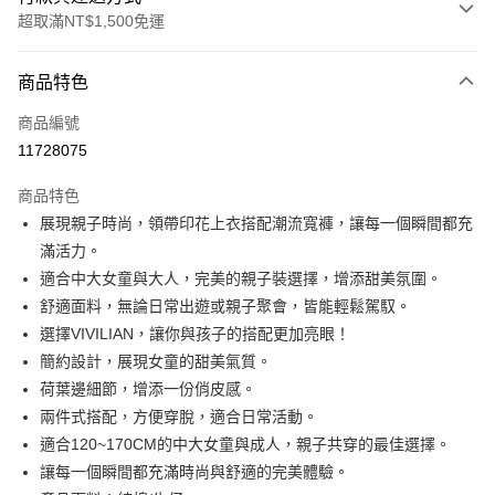
超取滿NT$1,500免運
付款方式
商品特色
信用卡一次付款
商品編號
信用卡分期付款
11728075
3 期 0 利率 每期
NT$296
21家銀行
商品特色
合作金庫商業銀行
第一商業銀行
超商取貨付款
展現親子時尚，領帶印花上衣搭配潮流寬褲，讓每一個瞬間都充
華南商業銀行
彰化商業銀行
滿活力。
LINE Pay
上海商業儲蓄銀行
台北富邦商業銀行
國泰世華商業銀行
兆豐國際商業銀行
適合中大女童與大人，完美的親子裝選擇，增添甜美氛圍。
Apple Pay
臺灣中小企業銀行
台中商業銀行
舒適面料，無論日常出遊或親子聚會，皆能輕鬆駕馭。
匯豐（台灣）商業銀行
華泰商業銀行
選擇VIVILIAN，讓你與孩子的搭配更加亮眼！
街口支付
聯邦商業銀行
遠東國際商業銀行
簡約設計，展現女童的甜美氣質。
元大商業銀行
永豐商業銀行
悠遊付
荷葉邊細節，增添一份俏皮感。
玉山商業銀行
星展（台灣）商業銀行
兩件式搭配，方便穿脫，適合日常活動。
台新國際商業銀行
中國信託商業銀行
Google Pay
台灣樂天信用卡公司
適合120~170CM的中大女童與成人，親子共穿的最佳選擇。
大哥付你分期
讓每一個瞬間都充滿時尚與舒適的完美體驗。
相關說明