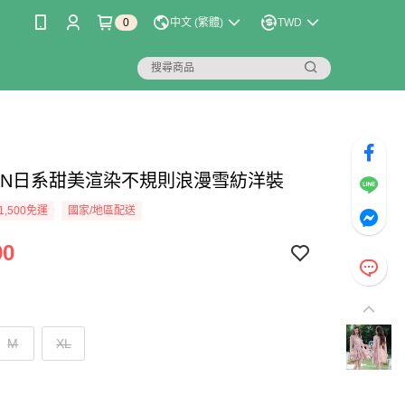
0
中文 (繁體)
TWD
LIAN日系甜美渲染不規則浪漫雪紡洋裝
1,500免運
國家/地區配送
90
M
XL