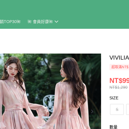
銷TOP30🌺
🌺 會員好康🌺
VIVI
超取滿NT$
NT$9
NT$1,290
SIZE
S
數量