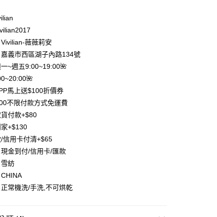
業銀行
遠東國際商業銀行
業銀行
永豐商業銀行
y
ilian
業銀行
星展（台灣）商業銀行
ilian2017
際商業銀行
中國信託商業銀行
分期
ivilian-薇薇莉安
天信用卡公司
嘉義市西區湖子內路134號
你分期使用說明】
享後付
由台灣大哥大提供，台灣大哥大用戶可立即使用無須另外申請。
週一~週五9:00~19:00🌺
式選擇「大哥付你分期」，訂單成立後會自動跳轉到大哥付的交易
0~20:00🌺
證手機門號後，選擇欲分期的期數、繳款截止日，確認付款後即
FTEE先享後付」】
。
PP馬上送$100折價券
先享後付是「在收到商品之後才付款」的支付方式。 讓您購物簡單
准額度、可分期數及費用金額請依後續交易確認頁面所載為準。
心！
500不限付款方式免運費
立30分鐘內，如未前往確認交易或遇審核未通過，訂單將自動取
：不需註冊會員、不需綁卡、不需儲值。
貨付款+$80
「轉專審核」未通過狀況，表示未達大哥付你分期系統評分，恕
：只要手機號碼，簡訊認證，即可結帳。
評估內容。
家+$130
：先確認商品／服務後，再付款。
式說明】
/信用卡付清+$65
項不併入電信帳單，「大哥付你分期」於每月結算日後寄送繳費提
EE先享後付」結帳流程】
現金到付/信用卡/匯款
方式選擇「AFTEE先享後付」後，將跳轉至「AFTEE先享後
付款
訊連結打開帳單後，可選擇「超商條碼／台灣大直營門市／銀行轉
頁面，進行簡訊認證並確認金額後，即可完成結帳。
：雪紡
付／iPASS MONEY」等通路繳費。
0，滿NT$1,500(含以上)免運費
成立數日內，您將收到繳費通知簡訊。
CHINA
費通知簡訊後14天內，點擊此簡訊中的連結，可透過四大超商
項】
正常機洗/手洗,不可烘乾
網路銀行／等多元方式進行付款，方視為交易完成。
付款
係由「台灣大哥大股份有限公司」（以下簡稱本公司）所提供，讓
：結帳手續完成當下不需立刻繳費，但若您需要取消訂單，請聯
0，滿NT$1,500(含以上)免運費
易時，得透過本服務購買商品或服務，並由商店將買賣／分期付
的店家。未經商家同意取消之訂單仍視為有效，需透過AFTEE
金債權讓與本公司後，依約使用本公司帳單繳交帳款。
繳納相關費用。