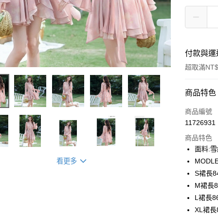
付款與運
超取滿NT$
付款方式
商品特色
信用卡一
商品編號
11726931
信用卡分
商品特色
3 期 
面料:
合作金
看更多
MODLE
超商取貨
華南商
S裙長8
LINE Pay
上海商
M裙長8
國泰世
L裙長8
Apple Pay
臺灣中
XL裙長
匯豐（
街口支付