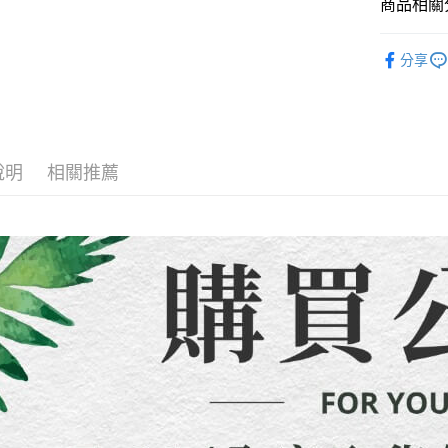
商品相關分
先付款宅
2.基於同
※ 交易是
資料（包
是否繳費成
每筆NT$6
「洋裝套
用，由本
付客戶支
分享
3.完整用
貨到付款
「洋裝套
【注意事
每筆NT$1
１．透過由
全店熱銷
交易，需
海外配送
求債權轉
🍀本季度
２．關於
說明
相關推薦
https://aft
３．未成
「AFTE
任。
４．使用「
即時審查
結果請求
５．嚴禁
形，恩沛
動。