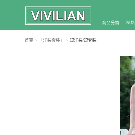
商品分類
🌺熱
首頁
「洋裝套裝」
短洋裝/短套裝