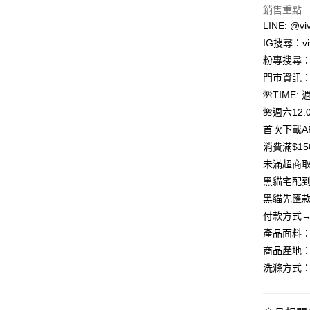
聯邦商
銷售重點
元大商
Google Pa
LINE: @viv
玉山商
IG搜尋：viv
台新國
大哥付你
粉專搜尋：V
台灣樂
相關說明
門市資訊：
【大哥付
AFTEE先
1.本服務
🌺TIME: 
2.付款方
相關說明
🌺週六12:0
流程，驗
【關於「A
ATM付款
完成交易
首次下載A
AFTEE
3.實際核
便利好安
消費滿$1
4.訂單成
貨到付款
１．簡單
未滿超商取
消。如遇
２．便利
無法說明
黑貓宅配到
３．安心
【繳款方
黑貓先匯款
運送方式
1.分期款
【「AFT
付款方式→
醒簡訊。
１．於結帳
全家取貨
2.透過簡
付」結帳
產品面料
帳／街口支
每筆NT$8
２．訂單
商品產地：
３．收到繳
【注意事
洗滌方式：
／ATM／
7-11取貨
1.本服務
※ 請注意
每筆NT$8
用戶於交
絡購買商品
款買賣價
先享後付