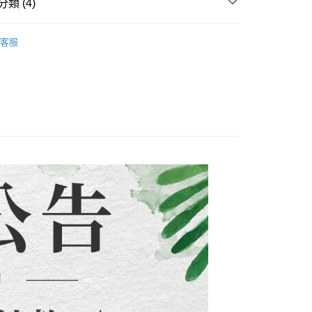
類 (4)
配到府
意付款使用「大哥付你分期」之契約關係目的，商店將以您的個人
否成功請以「AFTEE先享後付 」之結帳頁面顯示為準，若有關於
含姓名、電話或地址）提供予台灣大哥大進項蒐集、處理及利
功／繳費後需取消欲退款等相關疑問，請聯繫「AFTEE先享後
5，滿NT$1,500(含以上)免運費
裝」
短洋裝/短套裝
公司與您本人進行分期帳單所需資料之確認、核對及更正。
援中心」
https://netprotections.freshdesk.com/support/home
客服
戶服務條款，請詳閱以下連結：
https://oppay.tw/userRule
裝」
(洋裝套裝)合輯
項】
30，滿NT$1,500(含以上)免運費
恩沛科技股份有限公司提供之「AFTEE先享後付」服務完成之
依本服務之必要範圍內提供個人資料，並將交易相關給付款項請
查看運費
讓予恩沛科技股份有限公司。
新品&熱銷品🍀
個人資料處理事宜，請瀏覽以下網址：
ee.tw/terms/#terms3
年的使用者請事先徵得法定代理人或監護人之同意方可使用
E先享後付」，若未經同意申辦者引起之損失，本公司不負相關責
AFTEE先享後付」時，將依據個別帳號之用戶狀況，依本公司
核予不同之上限額度；若仍有額度不足之情形，本公司將視審查
用戶進行身份認證。
一人註冊多個帳號或使用他人資訊註冊。若發現惡意使用之情
科技股份有限公司將有權停止該用戶之使用額度並採取法律行