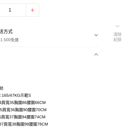
送方式
清除
紀錄
1,500免運
次付款
期付款
0 利率 每期
NT$330
21家銀行
雪紡
庫商業銀行
第一商業銀行
:165/47KG示範S
付款
業銀行
彰化商業銀行
4肩寬35胸圍86腰圍66CM
業儲蓄銀行
台北富邦商業銀行
5肩寬36胸圍90腰圍70CM
華商業銀行
兆豐國際商業銀行
6肩寬37胸圍94腰圍74CM
小企業銀行
台中商業銀行
87肩寬38胸圍98腰圍78CM
台灣）商業銀行
華泰商業銀行