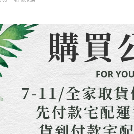
每筆NT$8
用戶於交
絡購買商品
款買賣價
先享後付
先付款宅
2.基於同
※ 交易是
資料（包
是否繳費成
每筆NT$6
用，由本
付客戶支
3.完整用
貨到付款
【注意事
每筆NT$1
１．透過由
交易，需
海外配送
求債權轉
２．關於
https://aft
３．未成
「AFTE
任。
４．使用「
即時審查
結果請求
５．嚴禁
形，恩沛
動。