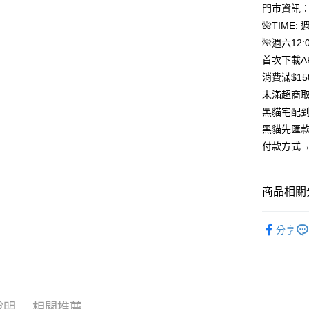
聯邦商
門市資訊：
元大商
悠遊付
🌺TIME: 
玉山商
🌺週六12:0
台新國
Google Pa
首次下載A
台灣樂
大哥付你
消費滿$1
相關說明
未滿超商取
【大哥付
黑貓宅配到
AFTEE先
1.本服務
黑貓先匯款
2.付款方
相關說明
流程，驗
【關於「A
付款方式→
ATM付款
完成交易
AFTEE
3.實際核
便利好安
4.訂單成
貨到付款
１．簡單
商品相關分
消。如遇
２．便利
無法說明
３．安心
【繳款方
「上衣*下
運送方式
1.分期款
分享
【「AFT
「上衣*下
醒簡訊。
１．於結帳
全家取貨
2.透過簡
付」結帳
全店熱銷
帳／街口支
每筆NT$8
２．訂單
３．收到繳
🍀本季度
【注意事
／ATM／
7-11取貨
1.本服務
※ 請注意
說明
相關推薦