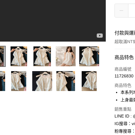
付款與運
超取滿NT$
付款方式
商品特色
信用卡一
商品編號
11726830
信用卡分
商品特色
3 期 
本系列均
合作金
上身最
超商取貨
華南商
銷售重點
LINE Pay
上海商
LINE ID : 
國泰世
Apple Pay
IG搜尋：viv
臺灣中
匯豐（
粉專搜尋：V
街口支付