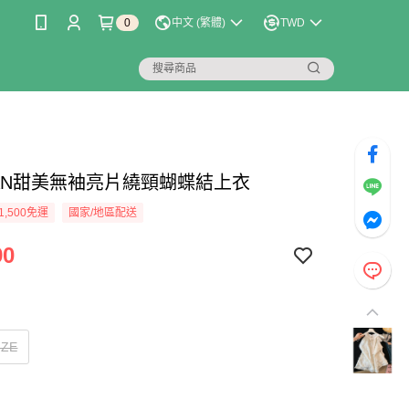
0
中文 (繁體)
TWD
LIAN甜美無袖亮片繞頸蝴蝶結上衣
1,500免運
國家/地區配送
90
IZE