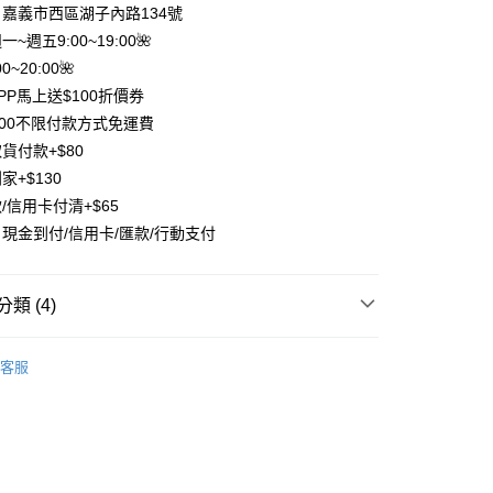
業銀行
遠東國際商業銀行
嘉義市西區湖子內路134號
業銀行
永豐商業銀行
週一~週五9:00~19:00🌺
業銀行
星展（台灣）商業銀行
0~20:00🌺
際商業銀行
中國信託商業銀行
y
PP馬上送$100折價券
天信用卡公司
分期
500不限付款方式免運費
貨付款+$80
你分期使用說明】
家+$130
享後付
由台灣大哥大提供，台灣大哥大用戶可立即使用無須另外申請。
/信用卡付清+$65
式選擇「大哥付你分期」，訂單成立後會自動跳轉到大哥付的交易
證手機門號後，選擇欲分期的期數、繳款截止日，確認付款後即
FTEE先享後付」】
現金到付/信用卡/匯款/行動支付
。
先享後付是「在收到商品之後才付款」的支付方式。 讓您購物簡單
准額度、可分期數及費用金額請依後續交易確認頁面所載為準。
心！
立30分鐘內，如未前往確認交易或遇審核未通過，訂單將自動取
：不需註冊會員、不需綁卡、不需儲值。
類 (4)
「轉專審核」未通過狀況，表示未達大哥付你分期系統評分，恕
：只要手機號碼，簡訊認證，即可結帳。
評估內容。
：先確認商品／服務後，再付款。
式說明】
半身*外套/罩衫」
🌺上衣專欄🌺
項不併入電信帳單，「大哥付你分期」於每月結算日後寄送繳費提
客服
EE先享後付」結帳流程】
半身*外套/罩衫」
✨上下單品合輯✨
方式選擇「AFTEE先享後付」後，將跳轉至「AFTEE先享後
付款
訊連結打開帳單後，可選擇「超商條碼／台灣大直營門市／銀行轉
頁面，進行簡訊認證並確認金額後，即可完成結帳。
付／iPASS MONEY」等通路繳費。
0，滿NT$1,500(含以上)免運費
成立數日內，您將收到繳費通知簡訊。
費通知簡訊後14天內，點擊此簡訊中的連結，可透過四大超商
新品&熱銷品🍀
項】
網路銀行／等多元方式進行付款，方視為交易完成。
付款
係由「台灣大哥大股份有限公司」（以下簡稱本公司）所提供，讓
：結帳手續完成當下不需立刻繳費，但若您需要取消訂單，請聯