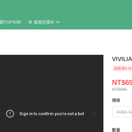
銷TOP30🌺
🌺 會員好康🌺
VIVI
超取滿NT$
NT$6
NT$990
規格
FREE S
數量