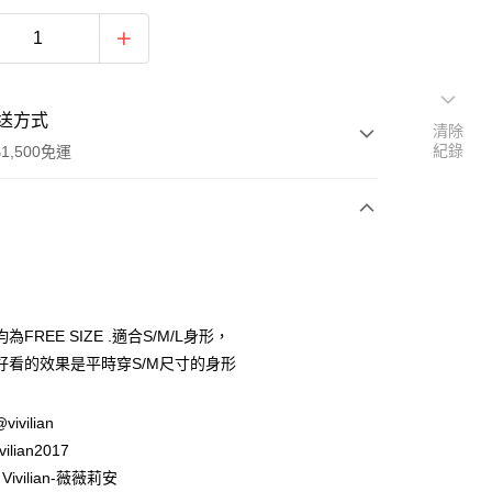
送方式
清除
紀錄
1,500免運
次付款
期付款
0 利率 每期
NT$230
21家銀行
為FREE SIZE .適合S/M/L身形，
庫商業銀行
第一商業銀行
好看的效果是平時穿S/M尺寸的身形
付款
業銀行
彰化商業銀行
業儲蓄銀行
台北富邦商業銀行
@vivilian
華商業銀行
兆豐國際商業銀行
ilian2017
小企業銀行
台中商業銀行
台灣）商業銀行
華泰商業銀行
ivilian-薇薇莉安