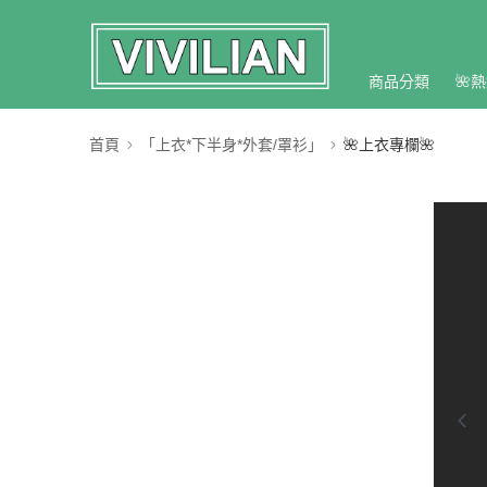
商品分類
🌺熱
首頁
「上衣*下半身*外套/罩衫」
🌺上衣專欄🌺