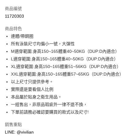
信用卡一次付款
商品編號
信用卡分期付款
11720303
3 期 0 利率 每期
NT$296
21家銀行
商品特色
合作金庫商業銀行
第一商業銀行
超商取貨付款
連體/帶鋼圈
華南商業銀行
彰化商業銀行
所有泳裝尺寸均偏小一號，大彈性
LINE Pay
上海商業儲蓄銀行
台北富邦商業銀行
國泰世華商業銀行
兆豐國際商業銀行
M適穿範圍:身高150~165體重40~50KG（DUP:D內適合）
Apple Pay
臺灣中小企業銀行
台中商業銀行
L適穿範圍:身高150~165體重40~50KG（DUP:D內適合）
匯豐（台灣）商業銀行
華泰商業銀行
XL適穿範圍:身高150~165體重51~56KG（DUP:D內適合）
街口支付
聯邦商業銀行
遠東國際商業銀行
XXL適穿範圍:身高150~165體重57~65KG（DUP:D內適合）
元大商業銀行
永豐商業銀行
悠遊付
以上尺寸只提供參考。
玉山商業銀行
星展（台灣）商業銀行
實際還是要看個人比例
台新國際商業銀行
中國信託商業銀行
Google Pay
台灣樂天信用卡公司
本品屬於貼身之衛生用品。
大哥付你分期
一經售出，非原品瑕疵外一律不退不換，
相關說明
下單前請務必確認要購買的款式以及尺寸!
【大哥付你分期使用說明】
AFTEE先享後付
1.本服務由台灣大哥大提供，台灣大哥大用戶可立即使用無須另外申請。
銷售重點
2.付款方式選擇「大哥付你分期」，訂單成立後會自動跳轉到大哥付的交易
相關說明
流程，驗證手機門號後，選擇欲分期的期數、繳款截止日，確認付款後即完
LINE: @vivilian
【關於「AFTEE先享後付」】