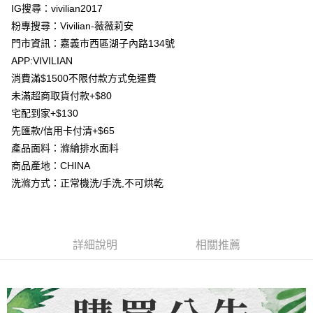
成交易。
ATM付款
IG搜尋：vivilian2017
AFTEE先享後付是「在收到商品之後才付款」的支付方式。 讓您購物簡單
3.實際核准額度、可分期數及費用金額請依後續交易確認頁面所載為準。
便利好安心！
粉專搜尋：Vivilian-薇薇莉安
4.訂單成立30分鐘內，如未前往確認交易或遇審核未通過，訂單將自動取
貨到付款
１．簡單：不需註冊會員、不需綁卡、不需儲值。
消。如遇「轉專審核」未通過狀況，表示未達大哥付你分期系統評分，恕無
門市資訊：嘉義市西區湖子內路134號
２．便利：只要手機號碼，簡訊認證，即可結帳。
法說明評估內容。
３．安心：先確認商品／服務後，再付款。
APP:VIVILIAN
【繳款方式說明】
運送方式
消費滿$1500不限付款方式免運費
1.分期款項不併入電信帳單，「大哥付你分期」於每月結算日後寄送繳費提
【「AFTEE先享後付」結帳流程】
全家取貨付款
醒簡訊。
未滿超商取貨付款+$80
１．於結帳方式選擇「AFTEE先享後付」後，將跳轉至「AFTEE先享後付」
2.透過簡訊連結打開帳單後，可選擇「超商條碼／台灣大直營門市／銀行轉
每筆NT$80，滿NT$1,500(含以上)免運費
結帳頁面，進行簡訊認證並確認金額後，即可完成結帳。
宅配到家+$130
帳／街口支付／iPASS MONEY」等通路繳費。
２．訂單成立數日內，您將收到繳費通知簡訊。
先匯款/信用卡付清+$65
7-11取貨付款
３．收到繳費通知簡訊後14天內，點擊此簡訊中的連結，可透過四大超商／
【注意事項】
ATM／網路銀行／等多元方式進行付款，方視為交易完成。
產品面料：滌綸排水面料
每筆NT$80，滿NT$1,500(含以上)免運費
1.本服務係由「台灣大哥大股份有限公司」（以下簡稱本公司）所提供，讓
※ 請注意：結帳手續完成當下不需立刻繳費，但若您需要取消訂單，請聯絡
商品產地：CHINA
用戶於交易時，得透過本服務購買商品或服務，並由商店將買賣／分期付款
購買商品的店家。未經商家同意取消之訂單仍視為有效，需透過AFTEE先享
先付款宅配到府
買賣價金債權讓與本公司後，依約使用本公司帳單繳交帳款。
洗滌方式：正常機洗/手洗,不可烘乾
後付繳納相關費用。
2.基於同意付款使用「大哥付你分期」之契約關係目的，商店將以您的個人
每筆NT$65，滿NT$1,500(含以上)免運費
※ 交易是否成功請以「AFTEE先享後付 」之結帳頁面顯示為準，若有關於
資料（包含姓名、電話或地址）提供予台灣大哥大進項蒐集、處理及利用，
是否繳費成功／繳費後需取消欲退款等相關疑問，請聯繫「AFTEE先享後付
由本公司與您本人進行分期帳單所需資料之確認、核對及更正。
客戶支援中心」
https://netprotections.freshdesk.com/support/home
貨到付款
3.完整用戶服務條款，請詳閱以下連結：
https://oppay.tw/userRule
每筆NT$130，滿NT$1,500(含以上)免運費
詳細說明
相關推薦
【注意事項】
１．透過由恩沛科技股份有限公司提供之「AFTEE先享後付」服務完成之交
海外配送
查看運費
易，需依本服務之必要範圍內提供個人資料，並將交易相關給付款項請求債
權轉讓予恩沛科技股份有限公司。
２．關於個人資料處理事宜，請瀏覽以下網址：
https://aftee.tw/terms/#terms3