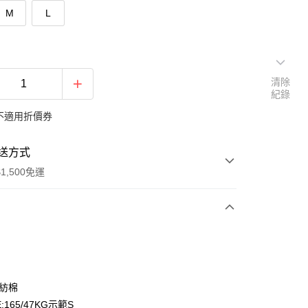
M
L
清除
紀錄
不適用折價券
送方式
1,500免運
次付款
期付款
0 利率 每期
NT$130
21家銀行
混紡棉
庫商業銀行
第一商業銀行
:165/47KG示範S
付款