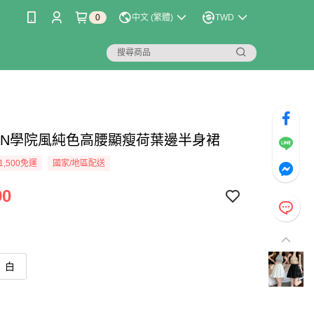
0
中文 (繁體)
TWD
LIAN學院風純色高腰顯瘦荷葉邊半身裙
1,500免運
國家/地區配送
90
白