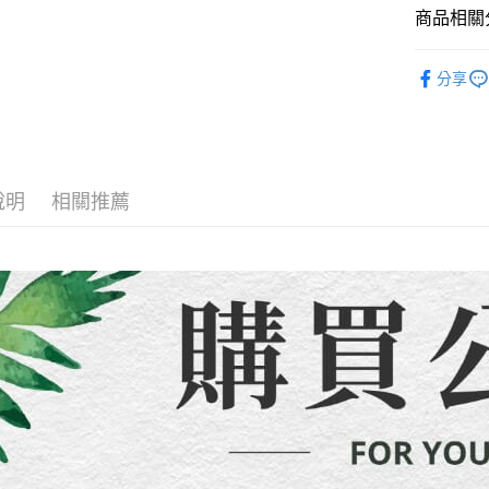
醒簡訊。
商品相關分
１．於結帳
全家取貨
2.透過簡
付」結帳
帳／街口支
每筆NT$8
２．訂單
「上衣*下
３．收到繳
分享
【注意事
「上衣*下
／ATM／
7-11取貨
1.本服務
※ 請注意
每筆NT$8
全店熱銷
用戶於交
絡購買商品
款買賣價
先享後付
先付款宅
🍀本季度
2.基於同
※ 交易是
資料（包
是否繳費成
每筆NT$6
說明
相關推薦
用，由本
付客戶支
3.完整用
貨到付款
【注意事
每筆NT$1
１．透過由
交易，需
海外配送
求債權轉
２．關於
https://aft
３．未成
「AFTE
任。
４．使用「
即時審查
結果請求