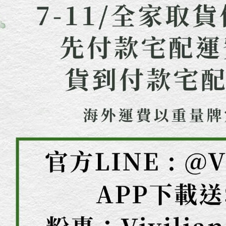
５．嚴禁
形，恩沛
動。