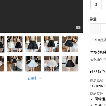
S
數量
※ 本商品
付款與運
超取滿NT$
4 影片
付款方式
商品特色
看更多
信用卡一
商品編號
11710967
信用卡分
商品特色
3 期 
面料:
合作金
MODLE
超商取貨