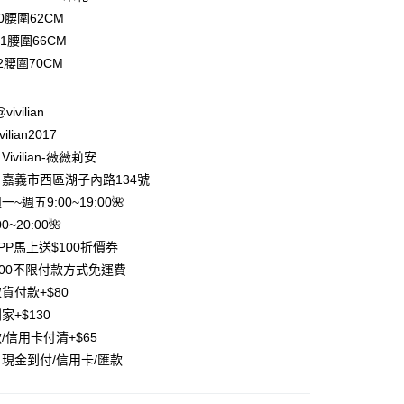
業銀行
彰化商業銀行
0腰圍62CM
業儲蓄銀行
台北富邦商業銀行
1腰圍66CM
華商業銀行
兆豐國際商業銀行
2腰圍70CM
小企業銀行
台中商業銀行
台灣）商業銀行
華泰商業銀行
業銀行
遠東國際商業銀行
@vivilian
業銀行
永豐商業銀行
ilian2017
業銀行
星展（台灣）商業銀行
ivilian-薇薇莉安
際商業銀行
中國信託商業銀行
y
嘉義市西區湖子內路134號
天信用卡公司
分期
週一~週五9:00~19:00🌺
0~20:00🌺
你分期使用說明】
PP馬上送$100折價券
享後付
由台灣大哥大提供，台灣大哥大用戶可立即使用無須另外申請。
500不限付款方式免運費
式選擇「大哥付你分期」，訂單成立後會自動跳轉到大哥付的交易
證手機門號後，選擇欲分期的期數、繳款截止日，確認付款後即
FTEE先享後付」】
貨付款+$80
。
先享後付是「在收到商品之後才付款」的支付方式。 讓您購物簡單
家+$130
准額度、可分期數及費用金額請依後續交易確認頁面所載為準。
心！
立30分鐘內，如未前往確認交易或遇審核未通過，訂單將自動取
/信用卡付清+$65
：不需註冊會員、不需綁卡、不需儲值。
「轉專審核」未通過狀況，表示未達大哥付你分期系統評分，恕
：只要手機號碼，簡訊認證，即可結帳。
現金到付/信用卡/匯款
評估內容。
：先確認商品／服務後，再付款。
式說明】
項不併入電信帳單，「大哥付你分期」於每月結算日後寄送繳費提
EE先享後付」結帳流程】