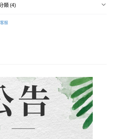
類 (4)
方式選擇「AFTEE先享後付」後，將跳轉至「AFTEE先享後
付款
訊連結打開帳單後，可選擇「超商條碼／台灣大直營門市／銀行轉
頁面，進行簡訊認證並確認金額後，即可完成結帳。
付／iPASS MONEY」等通路繳費。
0，滿NT$1,500(含以上)免運費
成立數日內，您將收到繳費通知簡訊。
半身*外套/罩衫」
🌺半身裙/牛仔褲/短褲🌺
費通知簡訊後14天內，點擊此簡訊中的連結，可透過四大超商
客服
項】
半身*外套/罩衫」
✨上下單品合輯✨
網路銀行／等多元方式進行付款，方視為交易完成。
付款
係由「台灣大哥大股份有限公司」（以下簡稱本公司）所提供，讓
：結帳手續完成當下不需立刻繳費，但若您需要取消訂單，請聯
0，滿NT$1,500(含以上)免運費
易時，得透過本服務購買商品或服務，並由商店將買賣／分期付
的店家。未經商家同意取消之訂單仍視為有效，需透過AFTEE
金債權讓與本公司後，依約使用本公司帳單繳交帳款。
繳納相關費用。
配到府
新品&熱銷品🍀
意付款使用「大哥付你分期」之契約關係目的，商店將以您的個人
否成功請以「AFTEE先享後付 」之結帳頁面顯示為準，若有關於
含姓名、電話或地址）提供予台灣大哥大進項蒐集、處理及利
功／繳費後需取消欲退款等相關疑問，請聯繫「AFTEE先享後
5，滿NT$1,500(含以上)免運費
公司與您本人進行分期帳單所需資料之確認、核對及更正。
援中心」
https://netprotections.freshdesk.com/support/home
戶服務條款，請詳閱以下連結：
https://oppay.tw/userRule
項】
30，滿NT$1,500(含以上)免運費
恩沛科技股份有限公司提供之「AFTEE先享後付」服務完成之
依本服務之必要範圍內提供個人資料，並將交易相關給付款項請
查看運費
讓予恩沛科技股份有限公司。
個人資料處理事宜，請瀏覽以下網址：
ee.tw/terms/#terms3
年的使用者請事先徵得法定代理人或監護人之同意方可使用
E先享後付」，若未經同意申辦者引起之損失，本公司不負相關責
AFTEE先享後付」時，將依據個別帳號之用戶狀況，依本公司
核予不同之上限額度；若仍有額度不足之情形，本公司將視審查
用戶進行身份認證。