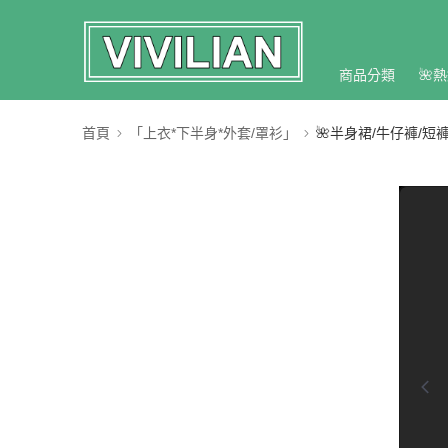
商品分類
🌺熱
首頁
「上衣*下半身*外套/罩衫」
🌺半身裙/牛仔褲/短褲
0:00