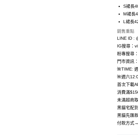
華南商
S裙長4
LINE Pay
上海商
M裙長4
國泰世
L裙長4
Apple Pay
臺灣中
匯豐（
銷售重點
街口支付
聯邦商
LINE ID : 
元大商
悠遊付
IG搜尋：viv
玉山商
粉專搜尋：V
台新國
Google Pa
門市資訊：
台灣樂
大哥付你
🌺TIME: 
相關說明
🌺週六12:0
【大哥付
首次下載A
AFTEE先
1.本服務
消費滿$1
2.付款方
相關說明
流程，驗
【關於「A
未滿超商取
ATM付款
完成交易
AFTEE
黑貓宅配到
3.實際核
便利好安
4.訂單成
貨到付款
黑貓先匯款
１．簡單
消。如遇
２．便利
付款方式→
無法說明
３．安心
【繳款方
運送方式
1.分期款
【「AFT