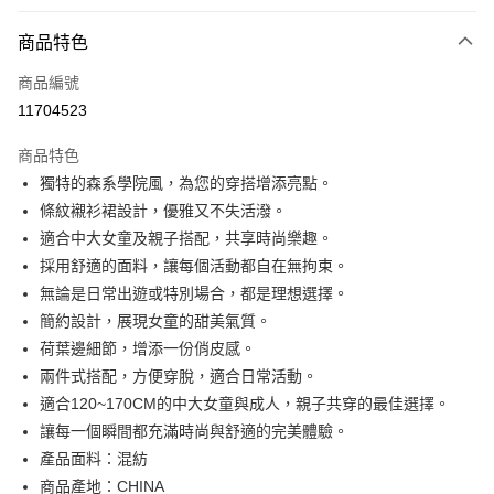
付款方式
商品特色
信用卡一次付款
商品編號
信用卡分期付款
11704523
3 期 0 利率 每期
NT$230
21家銀行
商品特色
合作金庫商業銀行
第一商業銀行
超商取貨付款
獨特的森系學院風，為您的穿搭增添亮點。
華南商業銀行
彰化商業銀行
條紋襯衫裙設計，優雅又不失活潑。
LINE Pay
上海商業儲蓄銀行
台北富邦商業銀行
國泰世華商業銀行
兆豐國際商業銀行
適合中大女童及親子搭配，共享時尚樂趣。
Apple Pay
臺灣中小企業銀行
台中商業銀行
採用舒適的面料，讓每個活動都自在無拘束。
匯豐（台灣）商業銀行
華泰商業銀行
無論是日常出遊或特別場合，都是理想選擇。
街口支付
聯邦商業銀行
遠東國際商業銀行
簡約設計，展現女童的甜美氣質。
元大商業銀行
永豐商業銀行
悠遊付
荷葉邊細節，增添一份俏皮感。
玉山商業銀行
星展（台灣）商業銀行
兩件式搭配，方便穿脫，適合日常活動。
台新國際商業銀行
中國信託商業銀行
Google Pay
台灣樂天信用卡公司
適合120~170CM的中大女童與成人，親子共穿的最佳選擇。
大哥付你分期
讓每一個瞬間都充滿時尚與舒適的完美體驗。
相關說明
產品面料：混紡
【大哥付你分期使用說明】
AFTEE先享後付
商品產地：CHINA
1.本服務由台灣大哥大提供，台灣大哥大用戶可立即使用無須另外申請。