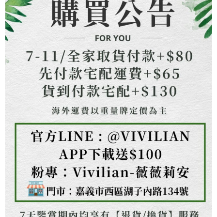
權轉讓予恩沛科技股份有限公司。
２．關於個人資料處理事宜，請瀏覽以下網址：
https://aftee.tw/terms/#terms3
３．未成年的使用者請事先徵得法定代理人或監護人之同意方可使用
「AFTEE先享後付」，若未經同意申辦者引起之損失，本公司不負相關責
任。
４．使用「AFTEE先享後付」時，將依據個別帳號之用戶狀況，依本公司即
時審查核予不同之上限額度；若仍有額度不足之情形，本公司將視審查結果
請求用戶進行身份認證。
５．嚴禁一人註冊多個帳號或使用他人資訊註冊。若發現惡意使用之情形，
恩沛科技股份有限公司將有權停止該用戶之使用額度並採取法律行動。