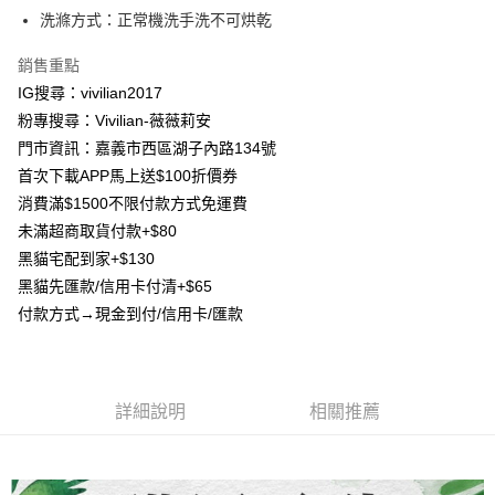
2.付款方式選擇「大哥付你分期」，訂單成立後會自動跳轉到大哥付的交易
相關說明
洗滌方式：正常機洗手洗不可烘乾
流程，驗證手機門號後，選擇欲分期的期數、繳款截止日，確認付款後即完
【關於「AFTEE先享後付」】
成交易。
ATM付款
銷售重點
AFTEE先享後付是「在收到商品之後才付款」的支付方式。 讓您購物簡單
3.實際核准額度、可分期數及費用金額請依後續交易確認頁面所載為準。
便利好安心！
IG搜尋：vivilian2017
4.訂單成立30分鐘內，如未前往確認交易或遇審核未通過，訂單將自動取
貨到付款
１．簡單：不需註冊會員、不需綁卡、不需儲值。
消。如遇「轉專審核」未通過狀況，表示未達大哥付你分期系統評分，恕無
粉專搜尋：Vivilian-薇薇莉安
２．便利：只要手機號碼，簡訊認證，即可結帳。
法說明評估內容。
３．安心：先確認商品／服務後，再付款。
門市資訊：嘉義市西區湖子內路134號
【繳款方式說明】
運送方式
首次下載APP馬上送$100折價券
1.分期款項不併入電信帳單，「大哥付你分期」於每月結算日後寄送繳費提
【「AFTEE先享後付」結帳流程】
全家取貨付款
醒簡訊。
消費滿$1500不限付款方式免運費
１．於結帳方式選擇「AFTEE先享後付」後，將跳轉至「AFTEE先享後付」
2.透過簡訊連結打開帳單後，可選擇「超商條碼／台灣大直營門市／銀行轉
每筆NT$80，滿NT$1,500(含以上)免運費
結帳頁面，進行簡訊認證並確認金額後，即可完成結帳。
未滿超商取貨付款+$80
帳／街口支付／iPASS MONEY」等通路繳費。
２．訂單成立數日內，您將收到繳費通知簡訊。
黑貓宅配到家+$130
7-11取貨付款
３．收到繳費通知簡訊後14天內，點擊此簡訊中的連結，可透過四大超商／
【注意事項】
ATM／網路銀行／等多元方式進行付款，方視為交易完成。
黑貓先匯款/信用卡付清+$65
每筆NT$80，滿NT$1,500(含以上)免運費
1.本服務係由「台灣大哥大股份有限公司」（以下簡稱本公司）所提供，讓
※ 請注意：結帳手續完成當下不需立刻繳費，但若您需要取消訂單，請聯絡
付款方式→現金到付/信用卡/匯款
用戶於交易時，得透過本服務購買商品或服務，並由商店將買賣／分期付款
購買商品的店家。未經商家同意取消之訂單仍視為有效，需透過AFTEE先享
先付款宅配到府
買賣價金債權讓與本公司後，依約使用本公司帳單繳交帳款。
後付繳納相關費用。
2.基於同意付款使用「大哥付你分期」之契約關係目的，商店將以您的個人
每筆NT$65，滿NT$1,500(含以上)免運費
※ 交易是否成功請以「AFTEE先享後付 」之結帳頁面顯示為準，若有關於
資料（包含姓名、電話或地址）提供予台灣大哥大進項蒐集、處理及利用，
是否繳費成功／繳費後需取消欲退款等相關疑問，請聯繫「AFTEE先享後付
由本公司與您本人進行分期帳單所需資料之確認、核對及更正。
客戶支援中心」
https://netprotections.freshdesk.com/support/home
貨到付款
詳細說明
相關推薦
3.完整用戶服務條款，請詳閱以下連結：
https://oppay.tw/userRule
每筆NT$130，滿NT$1,500(含以上)免運費
【注意事項】
１．透過由恩沛科技股份有限公司提供之「AFTEE先享後付」服務完成之交
海外配送
查看運費
易，需依本服務之必要範圍內提供個人資料，並將交易相關給付款項請求債