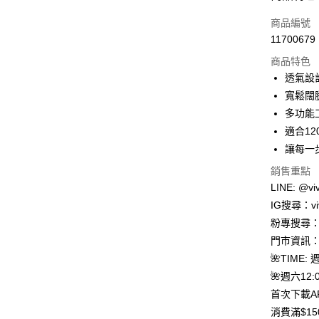
信用卡一
商品編號
11700679
信用卡分
商品特色
3 期 
透氣設
合作金
寬鬆闊
超商取貨
華南商
多功能
LINE Pay
上海商
適合12
國泰世
讓每一
Apple Pay
臺灣中
匯豐（
銷售重點
街口支付
聯邦商
LINE: @viv
元大商
悠遊付
IG搜尋：viv
玉山商
粉專搜尋：V
台新國
Google Pa
門市資訊：
台灣樂
大哥付你
🌺TIME: 
相關說明
🌺週六12:0
【大哥付
首次下載A
AFTEE先
1.本服務
消費滿$1
2.付款方
相關說明