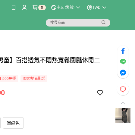
0
中文 (繁體)
TWD
男童】百搭透氣不悶熱寬鬆闊腿休閒工
1,500免運
國家/地區配送
90
軍綠色