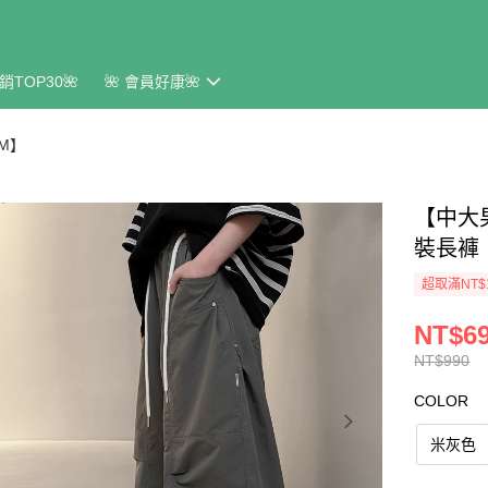
銷TOP30🌺
🌺 會員好康🌺
CM】
【中大
裝長褲
超取滿NT$
NT$6
NT$990
COLOR
米灰色