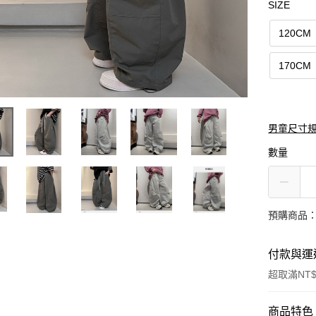
SIZE
120CM
170CM
男童尺寸
數量
預購商品：
付款與運
超取滿NT$
付款方式
商品特色