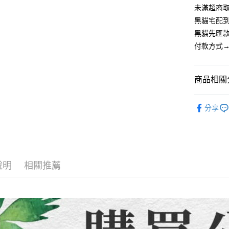
流程，驗
【關於「A
未滿超商取
ATM付款
完成交易
AFTEE
黑貓宅配到
3.實際核
便利好安
4.訂單成
貨到付款
黑貓先匯款
１．簡單
消。如遇
２．便利
付款方式→
無法說明
３．安心
【繳款方
運送方式
1.分期款
【「AFT
醒簡訊。
商品相關分
１．於結帳
全家取貨
2.透過簡
付」結帳
帳／街口支
每筆NT$8
２．訂單
【童裝/親
３．收到繳
分享
【注意事
／ATM／
7-11取貨
1.本服務
※ 請注意
每筆NT$8
用戶於交
絡購買商品
款買賣價
先享後付
先付款宅
2.基於同
※ 交易是
資料（包
是否繳費成
每筆NT$6
說明
相關推薦
用，由本
付客戶支
3.完整用
貨到付款
【注意事
每筆NT$1
１．透過由
交易，需
海外配送
求債權轉
２．關於