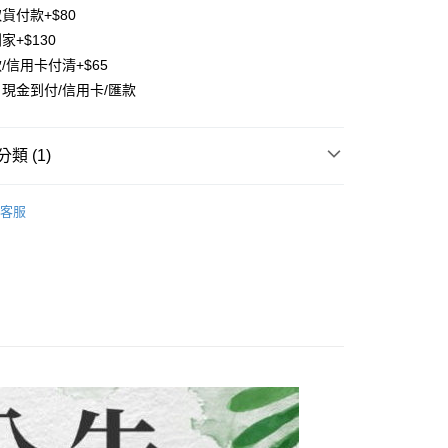
證手機門號後，選擇欲分期的期數、繳款截止日，確認付款後即
FTEE先享後付」】
貨付款+$80
。
先享後付是「在收到商品之後才付款」的支付方式。 讓您購物簡單
家+$130
准額度、可分期數及費用金額請依後續交易確認頁面所載為準。
心！
立30分鐘內，如未前往確認交易或遇審核未通過，訂單將自動取
/信用卡付清+$65
：不需註冊會員、不需綁卡、不需儲值。
「轉專審核」未通過狀況，表示未達大哥付你分期系統評分，恕
：只要手機號碼，簡訊認證，即可結帳。
現金到付/信用卡/匯款
評估內容。
：先確認商品／服務後，再付款。
式說明】
項不併入電信帳單，「大哥付你分期」於每月結算日後寄送繳費提
EE先享後付」結帳流程】
類 (1)
方式選擇「AFTEE先享後付」後，將跳轉至「AFTEE先享後
付款
訊連結打開帳單後，可選擇「超商條碼／台灣大直營門市／銀行轉
頁面，進行簡訊認證並確認金額後，即可完成結帳。
付／iPASS MONEY」等通路繳費。
0，滿NT$1,500(含以上)免運費
成立數日內，您將收到繳費通知簡訊。
子裝-滿件9折】
【中大男童 120~170CM】
費通知簡訊後14天內，點擊此簡訊中的連結，可透過四大超商
客服
項】
網路銀行／等多元方式進行付款，方視為交易完成。
付款
係由「台灣大哥大股份有限公司」（以下簡稱本公司）所提供，讓
：結帳手續完成當下不需立刻繳費，但若您需要取消訂單，請聯
0，滿NT$1,500(含以上)免運費
易時，得透過本服務購買商品或服務，並由商店將買賣／分期付
的店家。未經商家同意取消之訂單仍視為有效，需透過AFTEE
金債權讓與本公司後，依約使用本公司帳單繳交帳款。
繳納相關費用。
配到府
意付款使用「大哥付你分期」之契約關係目的，商店將以您的個人
否成功請以「AFTEE先享後付 」之結帳頁面顯示為準，若有關於
含姓名、電話或地址）提供予台灣大哥大進項蒐集、處理及利
功／繳費後需取消欲退款等相關疑問，請聯繫「AFTEE先享後
5，滿NT$1,500(含以上)免運費
公司與您本人進行分期帳單所需資料之確認、核對及更正。
援中心」
https://netprotections.freshdesk.com/support/home
戶服務條款，請詳閱以下連結：
https://oppay.tw/userRule
項】
30，滿NT$1,500(含以上)免運費
恩沛科技股份有限公司提供之「AFTEE先享後付」服務完成之
依本服務之必要範圍內提供個人資料，並將交易相關給付款項請
查看運費
讓予恩沛科技股份有限公司。
個人資料處理事宜，請瀏覽以下網址：