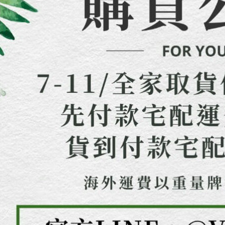
https://aft
３．未成
「AFTE
任。
４．使用「
即時審查
結果請求
５．嚴禁
形，恩沛
動。