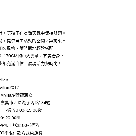
次付款
期付款
0 利率 每期
NT$230
21家銀行
計，讓孩子在炎熱天氣中保持舒適。
庫商業銀行
第一商業銀行
腿，提供自由活動的空間，無拘束。
付款
業銀行
彰化商業銀行
工裝風格，隨時隨地輕鬆搭配。
業儲蓄銀行
台北富邦商業銀行
0~170CM的中大男童，完美合身。
華商業銀行
兆豐國際商業銀行
步都充滿自信，展現活力與時尚！
小企業銀行
台中商業銀行
台灣）商業銀行
華泰商業銀行
業銀行
遠東國際商業銀行
ilian
業銀行
永豐商業銀行
ilian2017
業銀行
星展（台灣）商業銀行
ivilian-薇薇莉安
際商業銀行
中國信託商業銀行
y
嘉義市西區湖子內路134號
天信用卡公司
分期
週一~週五9:00~19:00🌺
0~20:00🌺
你分期使用說明】
PP馬上送$100折價券
享後付
由台灣大哥大提供，台灣大哥大用戶可立即使用無須另外申請。
500不限付款方式免運費
式選擇「大哥付你分期」，訂單成立後會自動跳轉到大哥付的交易