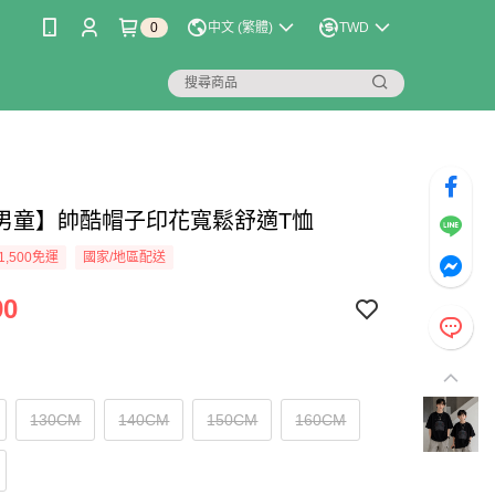
0
中文 (繁體)
TWD
男童】帥酷帽子印花寬鬆舒適T恤
1,500免運
國家/地區配送
90
130CM
140CM
150CM
160CM