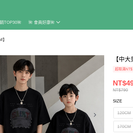
銷TOP30🌺
🌺 會員好康🌺
CM】
【中大
超取滿NT$
NT$4
NT$790
SIZE
120CM
170CM