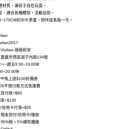
庫商業銀行
第一商業銀行
適材質，讓孩子自在玩耍。
付款
業銀行
彰化商業銀行
型，適合各種體型，活動自如。
業儲蓄銀行
台北富邦商業銀行
20~170CM的中大男童，陪伴成長每一天。
華商業銀行
兆豐國際商業銀行
小企業銀行
台中商業銀行
台灣）商業銀行
華泰商業銀行
ilian
業銀行
遠東國際商業銀行
ilian2017
業銀行
永豐商業銀行
ivilian-薇薇莉安
業銀行
星展（台灣）商業銀行
嘉義市西區湖子內路134號
際商業銀行
中國信託商業銀行
y
週一~週五9:00~19:00🌺
天信用卡公司
分期
0~20:00🌺
PP馬上送$100折價券
你分期使用說明】
500不限付款方式免運費
享後付
由台灣大哥大提供，台灣大哥大用戶可立即使用無須另外申請。
貨付款+$80
式選擇「大哥付你分期」，訂單成立後會自動跳轉到大哥付的交易
證手機門號後，選擇欲分期的期數、繳款截止日，確認付款後即
FTEE先享後付」】
家+$130
。
先享後付是「在收到商品之後才付款」的支付方式。 讓您購物簡單
/信用卡付清+$65
准額度、可分期數及費用金額請依後續交易確認頁面所載為準。
心！
立30分鐘內，如未前往確認交易或遇審核未通過，訂單將自動取
現金到付/信用卡/匯款
：不需註冊會員、不需綁卡、不需儲值。
「轉專審核」未通過狀況，表示未達大哥付你分期系統評分，恕
：只要手機號碼，簡訊認證，即可結帳。
95%棉 + 5%彈性纖維
評估內容。
：先確認商品／服務後，再付款。