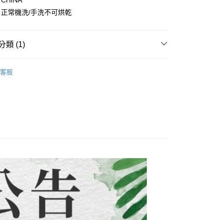
CHINA
式說明】
項不併入電信帳單，「大哥付你分期」於每月結算日後寄送繳費提
EE先享後付」結帳流程】
正常機洗/手洗不可烘乾
方式選擇「AFTEE先享後付」後，將跳轉至「AFTEE先享後
付款
訊連結打開帳單後，可選擇「超商條碼／台灣大直營門市／銀行轉
頁面，進行簡訊認證並確認金額後，即可完成結帳。
付／iPASS MONEY」等通路繳費。
0，滿NT$1,500(含以上)免運費
成立數日內，您將收到繳費通知簡訊。
類 (1)
費通知簡訊後14天內，點擊此簡訊中的連結，可透過四大超商
項】
網路銀行／等多元方式進行付款，方視為交易完成。
付款
係由「台灣大哥大股份有限公司」（以下簡稱本公司）所提供，讓
子裝-滿件9折】
【中大男童 120~170CM】
：結帳手續完成當下不需立刻繳費，但若您需要取消訂單，請聯
0，滿NT$1,500(含以上)免運費
易時，得透過本服務購買商品或服務，並由商店將買賣／分期付
客服
的店家。未經商家同意取消之訂單仍視為有效，需透過AFTEE
金債權讓與本公司後，依約使用本公司帳單繳交帳款。
繳納相關費用。
配到府
意付款使用「大哥付你分期」之契約關係目的，商店將以您的個人
否成功請以「AFTEE先享後付 」之結帳頁面顯示為準，若有關於
含姓名、電話或地址）提供予台灣大哥大進項蒐集、處理及利
功／繳費後需取消欲退款等相關疑問，請聯繫「AFTEE先享後
5，滿NT$1,500(含以上)免運費
公司與您本人進行分期帳單所需資料之確認、核對及更正。
援中心」
https://netprotections.freshdesk.com/support/home
戶服務條款，請詳閱以下連結：
https://oppay.tw/userRule
項】
30，滿NT$1,500(含以上)免運費
恩沛科技股份有限公司提供之「AFTEE先享後付」服務完成之
依本服務之必要範圍內提供個人資料，並將交易相關給付款項請
查看運費
讓予恩沛科技股份有限公司。
個人資料處理事宜，請瀏覽以下網址：
ee.tw/terms/#terms3
年的使用者請事先徵得法定代理人或監護人之同意方可使用
E先享後付」，若未經同意申辦者引起之損失，本公司不負相關責
AFTEE先享後付」時，將依據個別帳號之用戶狀況，依本公司
核予不同之上限額度；若仍有額度不足之情形，本公司將視審查