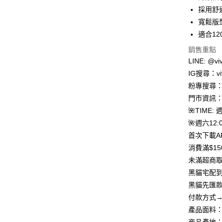
合作金
採用舒
超商取貨
華南商
寬鬆版
LINE Pay
上海商
適合1
國泰世
Apple Pay
銷售重點
臺灣中
匯豐（
LINE: @viv
街口支付
聯邦商
IG搜尋：viv
元大商
悠遊付
粉專搜尋：V
玉山商
門市資訊：
台新國
Google Pa
🌺TIME: 
台灣樂
大哥付你
🌺週六12:0
相關說明
首次下載A
【大哥付
消費滿$1
AFTEE先
1.本服務
未滿超商取
2.付款方
相關說明
流程，驗
【關於「A
黑貓宅配到
ATM付款
完成交易
AFTEE
黑貓先匯款
3.實際核
便利好安
4.訂單成
貨到付款
付款方式→
１．簡單
消。如遇
２．便利
產品面料：
無法說明
３．安心