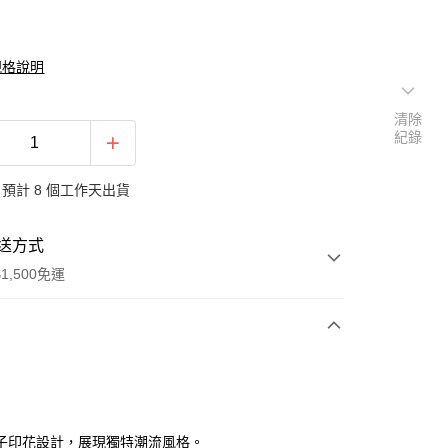
規格說明
清除
紀錄
預計 8 個工作天出貨
送方式
1,500免運
次付款
期付款
0 利率 每期
NT$163
21家銀行
子印花設計，展現獨特潮流風格。