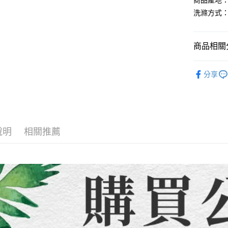
商品產地：
【繳款方
運送方式
1.分期款
【「AFT
洗滌方式：
醒簡訊。
１．於結帳
全家取貨
2.透過簡
付」結帳
帳／街口支
每筆NT$8
２．訂單
商品相關分
３．收到繳
【注意事
／ATM／
7-11取貨
1.本服務
【童裝/親
※ 請注意
每筆NT$8
用戶於交
分享
絡購買商品
款買賣價
先享後付
先付款宅
2.基於同
※ 交易是
資料（包
是否繳費成
每筆NT$6
用，由本
付客戶支
3.完整用
貨到付款
說明
相關推薦
【注意事
每筆NT$1
１．透過由
交易，需
海外配送
求債權轉
２．關於
https://aft
３．未成
「AFTE
任。
４．使用「
即時審查