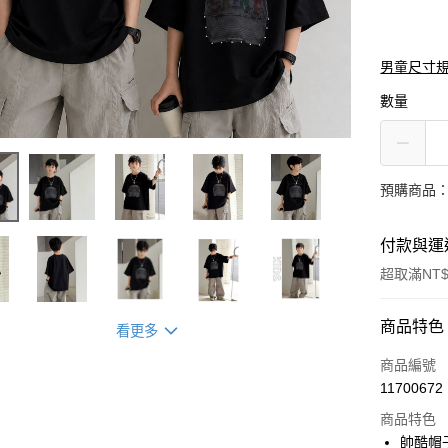
男童尺寸
數量
預購商品：
付款與運
超取滿NT$
付款方式
商品特色
看更多
信用卡一
商品編號
11700672
信用卡分
商品特色
3 期 
帥酷帽