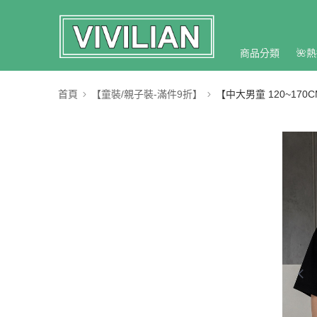
商品分類
🌺熱
首頁
【童裝/親子裝-滿件9折】
【中大男童 120~170