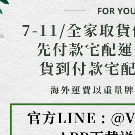
結果請求
５．嚴禁
形，恩沛
動。