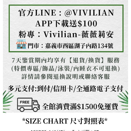
https://aftee.tw/terms/#terms3
３．未成年的使用者請事先徵得法定代理人或監護人之同意方可使用
「AFTEE先享後付」，若未經同意申辦者引起之損失，本公司不負相關責
任。
４．使用「AFTEE先享後付」時，將依據個別帳號之用戶狀況，依本公司即
時審查核予不同之上限額度；若仍有額度不足之情形，本公司將視審查結果
請求用戶進行身份認證。
５．嚴禁一人註冊多個帳號或使用他人資訊註冊。若發現惡意使用之情形，
恩沛科技股份有限公司將有權停止該用戶之使用額度並採取法律行動。