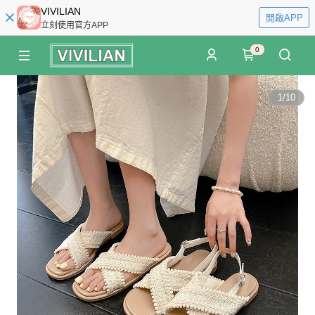
VIVILIAN
開啟APP
立刻使用官方APP
0
1
/
10