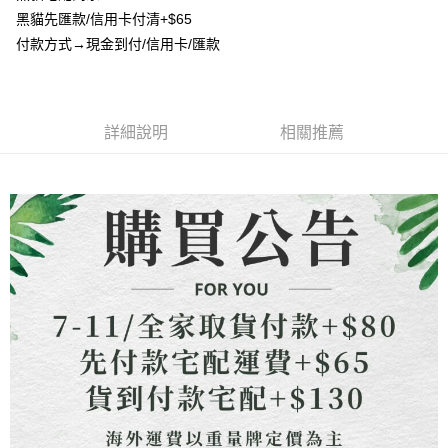
流程，驗證手機門號後，選擇欲分期的期數、繳款截止日，確認付款後即完
【關於「AFTEE先享後付」】
黑貓先匯款/信用卡付清+$65
成交易。
ATM付款
AFTEE先享後付是「在收到商品之後才付款」的支付方式。 讓您購物簡單
3.實際核准額度、可分期數及費用金額請依後續交易確認頁面所載為準。
付款方式→現金到付/信用卡/匯款
便利好安心！
4.訂單成立30分鐘內，如未前往確認交易或遇審核未通過，訂單將自動取
貨到付款
１．簡單：不需註冊會員、不需綁卡、不需儲值。
消。如遇「轉專審核」未通過狀況，表示未達大哥付你分期系統評分，恕無
２．便利：只要手機號碼，簡訊認證，即可結帳。
法說明評估內容。
３．安心：先確認商品／服務後，再付款。
【繳款方式說明】
運送方式
1.分期款項不併入電信帳單，「大哥付你分期」於每月結算日後寄送繳費提
詳細說明
相關推薦
【「AFTEE先享後付」結帳流程】
全家取貨付款
醒簡訊。
１．於結帳方式選擇「AFTEE先享後付」後，將跳轉至「AFTEE先享後付」
2.透過簡訊連結打開帳單後，可選擇「超商條碼／台灣大直營門市／銀行轉
每筆NT$80，滿NT$1,500(含以上)免運費
結帳頁面，進行簡訊認證並確認金額後，即可完成結帳。
帳／街口支付／iPASS MONEY」等通路繳費。
２．訂單成立數日內，您將收到繳費通知簡訊。
7-11取貨付款
３．收到繳費通知簡訊後14天內，點擊此簡訊中的連結，可透過四大超商／
【注意事項】
ATM／網路銀行／等多元方式進行付款，方視為交易完成。
每筆NT$80，滿NT$1,500(含以上)免運費
1.本服務係由「台灣大哥大股份有限公司」（以下簡稱本公司）所提供，讓
※ 請注意：結帳手續完成當下不需立刻繳費，但若您需要取消訂單，請聯絡
用戶於交易時，得透過本服務購買商品或服務，並由商店將買賣／分期付款
購買商品的店家。未經商家同意取消之訂單仍視為有效，需透過AFTEE先享
先付款宅配到府
買賣價金債權讓與本公司後，依約使用本公司帳單繳交帳款。
後付繳納相關費用。
2.基於同意付款使用「大哥付你分期」之契約關係目的，商店將以您的個人
每筆NT$65，滿NT$1,500(含以上)免運費
※ 交易是否成功請以「AFTEE先享後付 」之結帳頁面顯示為準，若有關於
資料（包含姓名、電話或地址）提供予台灣大哥大進項蒐集、處理及利用，
是否繳費成功／繳費後需取消欲退款等相關疑問，請聯繫「AFTEE先享後付
由本公司與您本人進行分期帳單所需資料之確認、核對及更正。
客戶支援中心」
https://netprotections.freshdesk.com/support/home
貨到付款
3.完整用戶服務條款，請詳閱以下連結：
https://oppay.tw/userRule
每筆NT$130，滿NT$1,500(含以上)免運費
【注意事項】
１．透過由恩沛科技股份有限公司提供之「AFTEE先享後付」服務完成之交
海外配送
查看運費
易，需依本服務之必要範圍內提供個人資料，並將交易相關給付款項請求債
權轉讓予恩沛科技股份有限公司。
２．關於個人資料處理事宜，請瀏覽以下網址：