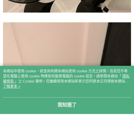
本網站中使用 cookie，欲查詢有關本網站使用 cookie 方式之詳情，及若您不希
望在電腦上使用 cookie 時應如何變更電腦的 cookie 設定，請參閱本網站「
隱私
權條款
」之 Cookie 聲明。您繼續使用本網站即表示您同意本公司得按本網站使
用條款之 Cookie 聲明使用 cookie。
了解更多 >
我知道了