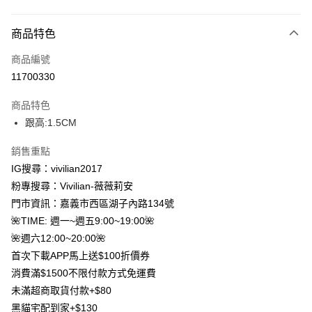
付款方式
商品特色
信用卡一次付款
商品編號
信用卡分期付款
11700330
3 期 0 利率 每期
NT$263
21家銀行
商品特色
合作金庫商業銀行
第一商業銀行
超商取貨付款
跟高:1.5CM
華南商業銀行
彰化商業銀行
LINE Pay
上海商業儲蓄銀行
台北富邦商業銀行
銷售重點
國泰世華商業銀行
兆豐國際商業銀行
Apple Pay
IG搜尋：vivilian2017
臺灣中小企業銀行
台中商業銀行
粉專搜尋：Vivilian-薇薇莉安
匯豐（台灣）商業銀行
華泰商業銀行
街口支付
聯邦商業銀行
遠東國際商業銀行
門市資訊：嘉義市西區湖子內路134號
元大商業銀行
永豐商業銀行
Google Pay
🌺TIME: 週一~週五9:00~19:00🌺
玉山商業銀行
星展（台灣）商業銀行
🌺週六12:00~20:00🌺
台新國際商業銀行
中國信託商業銀行
大哥付你分期
首次下載APP馬上送$100折價券
台灣樂天信用卡公司
相關說明
消費滿$1500不限付款方式免運費
【大哥付你分期使用說明】
AFTEE先享後付
未滿超商取貨付款+$80
1.本服務由台灣大哥大提供，台灣大哥大用戶可立即使用無須另外申請。
2.付款方式選擇「大哥付你分期」，訂單成立後會自動跳轉到大哥付的交易
相關說明
黑貓宅配到家+$130