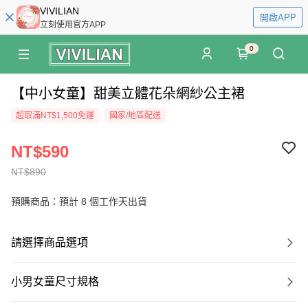
VIVILIAN
開啟APP
立刻使用官方APP
0
【中小女童】甜美立體花朵網紗公主裙
超取滿NT$1,500免運
國家/地區配送
NT$590
NT$890
預購商品：預計 8 個工作天出貨
請選擇商品選項
小男女童尺寸規格