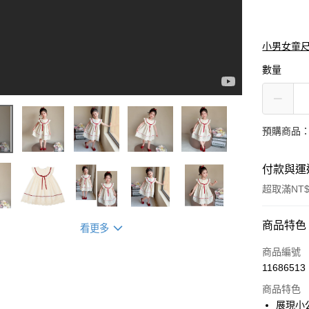
小男女童
數量
預購商品：
付款與運
超取滿NT$
付款方式
商品特色
看更多
信用卡一
商品編號
11686513
信用卡分
商品特色
3 期 
展現小