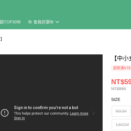
銷TOP30🌺
🌺 會員好康🌺
M】
【中小
超取滿NT$
NT$5
NT$890
SIZE
90CM
140CM