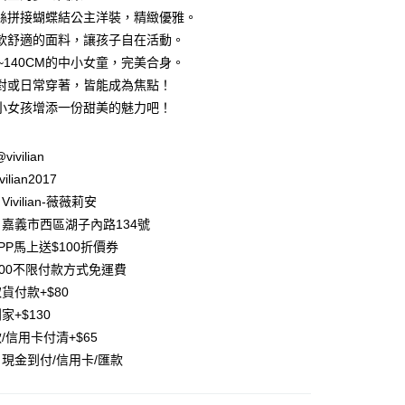
庫商業銀行
第一商業銀行
絲拼接蝴蝶結公主洋裝，精緻優雅。
付款
業銀行
彰化商業銀行
軟舒適的面料，讓孩子自在活動。
業儲蓄銀行
台北富邦商業銀行
0~140CM的中小女童，完美合身。
華商業銀行
兆豐國際商業銀行
對或日常穿著，皆能成為焦點！
小企業銀行
台中商業銀行
小女孩增添一份甜美的魅力吧！
台灣）商業銀行
華泰商業銀行
業銀行
遠東國際商業銀行
業銀行
永豐商業銀行
@vivilian
業銀行
星展（台灣）商業銀行
ilian2017
際商業銀行
中國信託商業銀行
y
ivilian-薇薇莉安
天信用卡公司
分期
嘉義市西區湖子內路134號
PP馬上送$100折價券
你分期使用說明】
500不限付款方式免運費
享後付
由台灣大哥大提供，台灣大哥大用戶可立即使用無須另外申請。
貨付款+$80
式選擇「大哥付你分期」，訂單成立後會自動跳轉到大哥付的交易
證手機門號後，選擇欲分期的期數、繳款截止日，確認付款後即
FTEE先享後付」】
家+$130
。
先享後付是「在收到商品之後才付款」的支付方式。 讓您購物簡單
/信用卡付清+$65
准額度、可分期數及費用金額請依後續交易確認頁面所載為準。
心！
立30分鐘內，如未前往確認交易或遇審核未通過，訂單將自動取
現金到付/信用卡/匯款
：不需註冊會員、不需綁卡、不需儲值。
「轉專審核」未通過狀況，表示未達大哥付你分期系統評分，恕
：只要手機號碼，簡訊認證，即可結帳。
評估內容。
：先確認商品／服務後，再付款。