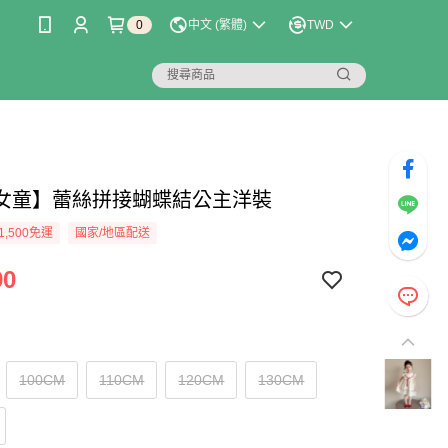
0
中文 (繁體)
TWD
女童】蕾絲拼接蝴蝶結公主洋裝
1,500免運
國家/地區配送
90
100CM
110CM
120CM
130CM