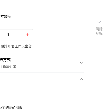
尺寸規格
清除
紀錄
預計 8 個工作天出貨
送方式
1,500免運
次付款
期付款
0 利率 每期
NT$196
21家銀行
公主的夢幻風采！