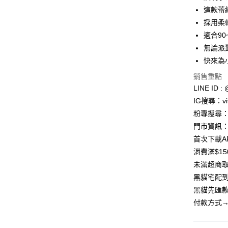
合作金
這款蕾
超商取貨
華南商
採用柔
LINE Pay
上海商
適合9
國泰世
無論派
Apple Pay
臺灣中
快來為
匯豐（
街口支付
聯邦商
銷售重點
元大商
悠遊付
LINE ID : 
玉山商
IG搜尋：viv
台新國
Google Pa
粉專搜尋：V
台灣樂
大哥付你
門市資訊：
相關說明
首次下載A
【大哥付
消費滿$1
AFTEE先
1.本服務
未滿超商取
2.付款方
相關說明
流程，驗
【關於「A
黑貓宅配到
ATM付款
完成交易
AFTEE
黑貓先匯款
3.實際核
便利好安
4.訂單成
貨到付款
付款方式→
１．簡單
消。如遇
２．便利
無法說明
３．安心