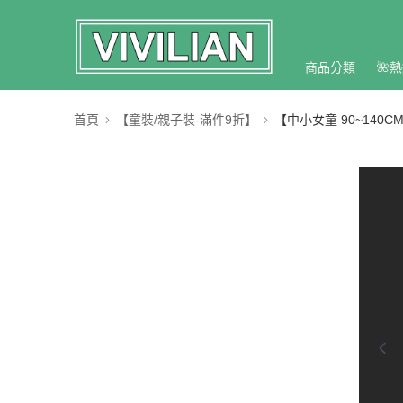
商品分類
🌺熱
首頁
【童裝/親子裝-滿件9折】
【中小女童 90~140C