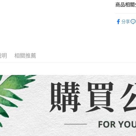
【繳款方
運送方式
商品相關分
1.分期款
【「AFT
醒簡訊。
１．於結帳
全家取貨
【童裝/親
2.透過簡
付」結帳
分享
帳／街口支
每筆NT$8
２．訂單
３．收到繳
【注意事
／ATM／
7-11取貨
1.本服務
※ 請注意
每筆NT$8
用戶於交
絡購買商品
款買賣價
先享後付
先付款宅
2.基於同
說明
相關推薦
※ 交易是
資料（包
是否繳費成
每筆NT$6
用，由本
付客戶支
3.完整用
貨到付款
【注意事
每筆NT$1
１．透過由
交易，需
海外配送
求債權轉
２．關於
https://aft
３．未成
「AFTE
任。
４．使用「
即時審查