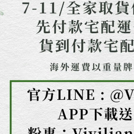
結果請求
５．嚴禁
形，恩沛
動。