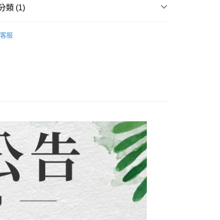
式說明】
類 (1)
項不併入電信帳單，「大哥付你分期」於每月結算日後寄送繳費提
EE先享後付」結帳流程】
方式選擇「AFTEE先享後付」後，將跳轉至「AFTEE先享後
付款
子裝-滿件9折】
【中小女童 90~140CM】
訊連結打開帳單後，可選擇「超商條碼／台灣大直營門市／銀行轉
頁面，進行簡訊認證並確認金額後，即可完成結帳。
客服
付／iPASS MONEY」等通路繳費。
0，滿NT$1,500(含以上)免運費
成立數日內，您將收到繳費通知簡訊。
費通知簡訊後14天內，點擊此簡訊中的連結，可透過四大超商
項】
網路銀行／等多元方式進行付款，方視為交易完成。
付款
係由「台灣大哥大股份有限公司」（以下簡稱本公司）所提供，讓
：結帳手續完成當下不需立刻繳費，但若您需要取消訂單，請聯
0，滿NT$1,500(含以上)免運費
易時，得透過本服務購買商品或服務，並由商店將買賣／分期付
的店家。未經商家同意取消之訂單仍視為有效，需透過AFTEE
金債權讓與本公司後，依約使用本公司帳單繳交帳款。
繳納相關費用。
配到府
意付款使用「大哥付你分期」之契約關係目的，商店將以您的個人
否成功請以「AFTEE先享後付 」之結帳頁面顯示為準，若有關於
含姓名、電話或地址）提供予台灣大哥大進項蒐集、處理及利
功／繳費後需取消欲退款等相關疑問，請聯繫「AFTEE先享後
5，滿NT$1,500(含以上)免運費
公司與您本人進行分期帳單所需資料之確認、核對及更正。
援中心」
https://netprotections.freshdesk.com/support/home
戶服務條款，請詳閱以下連結：
https://oppay.tw/userRule
項】
30，滿NT$1,500(含以上)免運費
恩沛科技股份有限公司提供之「AFTEE先享後付」服務完成之
依本服務之必要範圍內提供個人資料，並將交易相關給付款項請
查看運費
讓予恩沛科技股份有限公司。
個人資料處理事宜，請瀏覽以下網址：
ee.tw/terms/#terms3
年的使用者請事先徵得法定代理人或監護人之同意方可使用
E先享後付」，若未經同意申辦者引起之損失，本公司不負相關責
AFTEE先享後付」時，將依據個別帳號之用戶狀況，依本公司
核予不同之上限額度；若仍有額度不足之情形，本公司將視審查