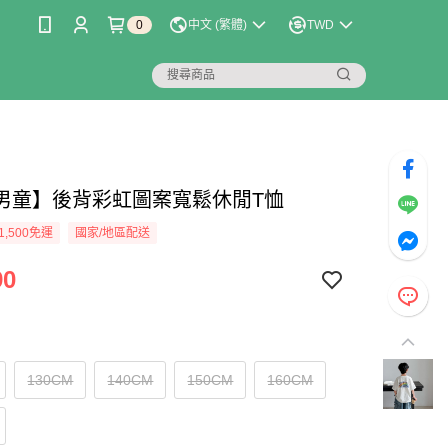
0
中文 (繁體)
TWD
男童】後背彩虹圖案寬鬆休閒T恤
1,500免運
國家/地區配送
90
130CM
140CM
150CM
160CM