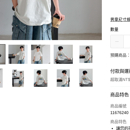
男童尺寸
數量
預購商品：
付款與運
超取滿NT$
付款方式
商品特色
信用卡一
商品編號
11676240
信用卡分
商品特色
3 期 
讓您的