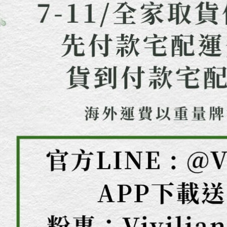
結果請求
５．嚴禁
形，恩沛
動。