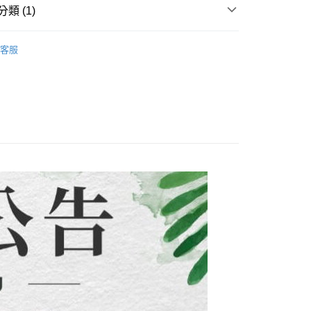
式說明】
類 (1)
項不併入電信帳單，「大哥付你分期」於每月結算日後寄送繳費提
EE先享後付」結帳流程】
方式選擇「AFTEE先享後付」後，將跳轉至「AFTEE先享後
付款
子裝-滿件9折】
【中大男童 120~170CM】
訊連結打開帳單後，可選擇「超商條碼／台灣大直營門市／銀行轉
頁面，進行簡訊認證並確認金額後，即可完成結帳。
客服
付／iPASS MONEY」等通路繳費。
0，滿NT$1,500(含以上)免運費
成立數日內，您將收到繳費通知簡訊。
費通知簡訊後14天內，點擊此簡訊中的連結，可透過四大超商
項】
網路銀行／等多元方式進行付款，方視為交易完成。
付款
係由「台灣大哥大股份有限公司」（以下簡稱本公司）所提供，讓
：結帳手續完成當下不需立刻繳費，但若您需要取消訂單，請聯
0，滿NT$1,500(含以上)免運費
易時，得透過本服務購買商品或服務，並由商店將買賣／分期付
的店家。未經商家同意取消之訂單仍視為有效，需透過AFTEE
金債權讓與本公司後，依約使用本公司帳單繳交帳款。
繳納相關費用。
配到府
意付款使用「大哥付你分期」之契約關係目的，商店將以您的個人
否成功請以「AFTEE先享後付 」之結帳頁面顯示為準，若有關於
含姓名、電話或地址）提供予台灣大哥大進項蒐集、處理及利
功／繳費後需取消欲退款等相關疑問，請聯繫「AFTEE先享後
5，滿NT$1,500(含以上)免運費
公司與您本人進行分期帳單所需資料之確認、核對及更正。
援中心」
https://netprotections.freshdesk.com/support/home
戶服務條款，請詳閱以下連結：
https://oppay.tw/userRule
項】
30，滿NT$1,500(含以上)免運費
恩沛科技股份有限公司提供之「AFTEE先享後付」服務完成之
依本服務之必要範圍內提供個人資料，並將交易相關給付款項請
查看運費
讓予恩沛科技股份有限公司。
個人資料處理事宜，請瀏覽以下網址：
ee.tw/terms/#terms3
年的使用者請事先徵得法定代理人或監護人之同意方可使用
E先享後付」，若未經同意申辦者引起之損失，本公司不負相關責
AFTEE先享後付」時，將依據個別帳號之用戶狀況，依本公司
核予不同之上限額度；若仍有額度不足之情形，本公司將視審查