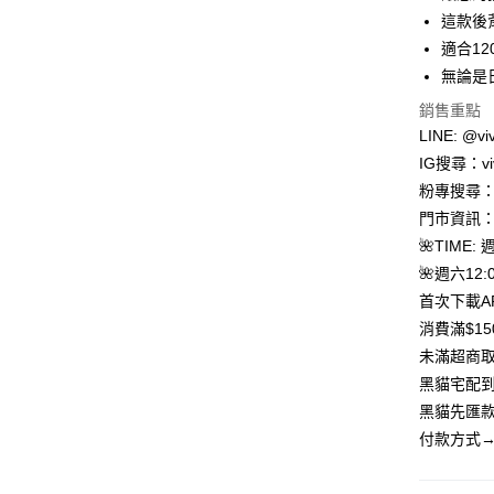
合作金
這款後
超商取貨
華南商
適合1
LINE Pay
上海商
無論是
國泰世
Apple Pay
銷售重點
臺灣中
匯豐（
LINE: @viv
街口支付
聯邦商
IG搜尋：viv
元大商
悠遊付
粉專搜尋：V
玉山商
門市資訊：
台新國
Google Pa
🌺TIME: 
台灣樂
大哥付你
🌺週六12:0
相關說明
首次下載A
【大哥付
消費滿$1
AFTEE先
1.本服務
未滿超商取
2.付款方
相關說明
流程，驗
【關於「A
黑貓宅配到
ATM付款
完成交易
AFTEE
黑貓先匯款
3.實際核
便利好安
4.訂單成
貨到付款
付款方式→
１．簡單
消。如遇
２．便利
無法說明
３．安心