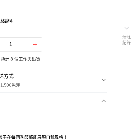
規格說明
清除
紀錄
預計 8 個工作天出貨
送方式
1,500免運
次付款
期付款
0 利率 每期
NT$163
21家銀行
孩子在每個季節都能展現自我風格！