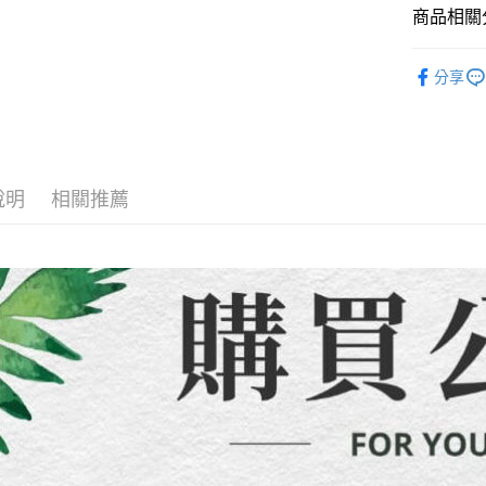
【繳款方
運送方式
商品相關分
1.分期款
【「AFT
醒簡訊。
１．於結帳
全家取貨
【童裝/親
2.透過簡
付」結帳
分享
帳／街口支
每筆NT$8
２．訂單
３．收到繳
【注意事
／ATM／
7-11取貨
1.本服務
※ 請注意
每筆NT$8
用戶於交
絡購買商品
款買賣價
先享後付
先付款宅
2.基於同
說明
相關推薦
※ 交易是
資料（包
是否繳費成
每筆NT$6
用，由本
付客戶支
3.完整用
貨到付款
【注意事
每筆NT$1
１．透過由
交易，需
海外配送
求債權轉
２．關於
https://aft
３．未成
「AFTE
任。
４．使用「
即時審查