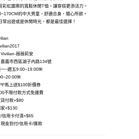
庫商業銀行
第一商業銀行
背彩虹圖案的寬鬆休閒T恤，讓穿搭更添活力。
付款
業銀行
彰化商業銀行
20~170CM的中大男童，舒適合身，隨心所欲。
業儲蓄銀行
台北富邦商業銀行
日常出遊或是休閒時光，都是最佳選擇！
華商業銀行
兆豐國際商業銀行
小企業銀行
台中商業銀行
台灣）商業銀行
華泰商業銀行
ilian
業銀行
遠東國際商業銀行
ilian2017
業銀行
永豐商業銀行
ivilian-薇薇莉安
業銀行
星展（台灣）商業銀行
嘉義市西區湖子內路134號
際商業銀行
中國信託商業銀行
y
週一~週五9:00~19:00🌺
天信用卡公司
分期
0~20:00🌺
PP馬上送$100折價券
你分期使用說明】
500不限付款方式免運費
享後付
由台灣大哥大提供，台灣大哥大用戶可立即使用無須另外申請。
貨付款+$80
式選擇「大哥付你分期」，訂單成立後會自動跳轉到大哥付的交易
證手機門號後，選擇欲分期的期數、繳款截止日，確認付款後即
FTEE先享後付」】
家+$130
。
先享後付是「在收到商品之後才付款」的支付方式。 讓您購物簡單
/信用卡付清+$65
准額度、可分期數及費用金額請依後續交易確認頁面所載為準。
心！
立30分鐘內，如未前往確認交易或遇審核未通過，訂單將自動取
現金到付/信用卡/匯款
：不需註冊會員、不需綁卡、不需儲值。
「轉專審核」未通過狀況，表示未達大哥付你分期系統評分，恕
：只要手機號碼，簡訊認證，即可結帳。
評估內容。
：先確認商品／服務後，再付款。