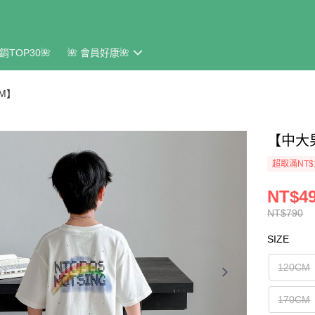
銷TOP30🌺
🌺 會員好康🌺
CM】
【中大
超取滿NT$
NT$4
NT$790
SIZE
120CM
170CM