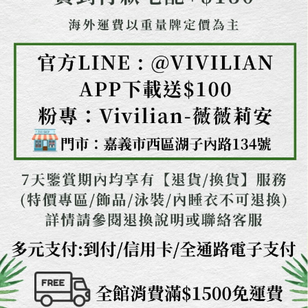
２．關於個人資料處理事宜，請瀏覽以下網址：
https://aftee.tw/terms/#terms3
３．未成年的使用者請事先徵得法定代理人或監護人之同意方可使用
「AFTEE先享後付」，若未經同意申辦者引起之損失，本公司不負相關責
任。
４．使用「AFTEE先享後付」時，將依據個別帳號之用戶狀況，依本公司即
時審查核予不同之上限額度；若仍有額度不足之情形，本公司將視審查結果
請求用戶進行身份認證。
５．嚴禁一人註冊多個帳號或使用他人資訊註冊。若發現惡意使用之情形，
恩沛科技股份有限公司將有權停止該用戶之使用額度並採取法律行動。