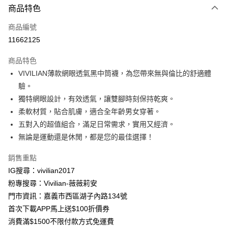
商品特色
信用卡一次付款
商品編號
信用卡分期付款
11662125
3 期 0 利率 每期
NT$63
21家銀行
商品特色
合作金庫商業銀行
第一商業銀行
超商取貨付款
VIVILIAN薄款網眼透氣黑中筒襪，為您帶來無與倫比的舒適體
華南商業銀行
彰化商業銀行
驗。
LINE Pay
上海商業儲蓄銀行
台北富邦商業銀行
國泰世華商業銀行
兆豐國際商業銀行
獨特網眼設計，有效透氣，讓雙腳時刻保持乾爽。
Apple Pay
臺灣中小企業銀行
台中商業銀行
柔軟材質，貼合肌膚，適合全年齡男女穿著。
匯豐（台灣）商業銀行
華泰商業銀行
五對入的超值組合，滿足日常需求，實用又經濟。
街口支付
聯邦商業銀行
遠東國際商業銀行
無論是運動還是休閒，都是您的最佳選擇！
元大商業銀行
永豐商業銀行
悠遊付
玉山商業銀行
星展（台灣）商業銀行
銷售重點
台新國際商業銀行
中國信託商業銀行
Google Pay
IG搜尋：vivilian2017
台灣樂天信用卡公司
大哥付你分期
粉專搜尋：Vivilian-薇薇莉安
相關說明
門市資訊：嘉義市西區湖子內路134號
【大哥付你分期使用說明】
首次下載APP馬上送$100折價券
AFTEE先享後付
1.本服務由台灣大哥大提供，台灣大哥大用戶可立即使用無須另外申請。
消費滿$1500不限付款方式免運費
2.付款方式選擇「大哥付你分期」，訂單成立後會自動跳轉到大哥付的交易
相關說明