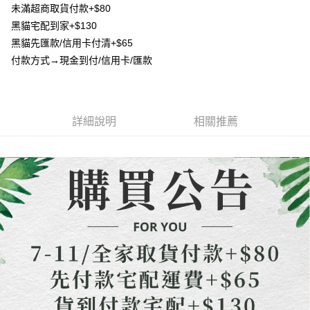
流程，驗證手機門號後，選擇欲分期的期數、繳款截止日，確認付款後即完
未滿超商取貨付款+$80
【關於「AFTEE先享後付」】
成交易。
ATM付款
黑貓宅配到家+$130
AFTEE先享後付是「在收到商品之後才付款」的支付方式。 讓您購物簡單
3.實際核准額度、可分期數及費用金額請依後續交易確認頁面所載為準。
便利好安心！
黑貓先匯款/信用卡付清+$65
4.訂單成立30分鐘內，如未前往確認交易或遇審核未通過，訂單將自動取
貨到付款
１．簡單：不需註冊會員、不需綁卡、不需儲值。
消。如遇「轉專審核」未通過狀況，表示未達大哥付你分期系統評分，恕無
付款方式→現金到付/信用卡/匯款
２．便利：只要手機號碼，簡訊認證，即可結帳。
法說明評估內容。
３．安心：先確認商品／服務後，再付款。
【繳款方式說明】
運送方式
1.分期款項不併入電信帳單，「大哥付你分期」於每月結算日後寄送繳費提
【「AFTEE先享後付」結帳流程】
全家取貨付款
醒簡訊。
１．於結帳方式選擇「AFTEE先享後付」後，將跳轉至「AFTEE先享後付」
2.透過簡訊連結打開帳單後，可選擇「超商條碼／台灣大直營門市／銀行轉
詳細說明
相關推薦
每筆NT$80，滿NT$1,500(含以上)免運費
結帳頁面，進行簡訊認證並確認金額後，即可完成結帳。
帳／街口支付／iPASS MONEY」等通路繳費。
２．訂單成立數日內，您將收到繳費通知簡訊。
7-11取貨付款
３．收到繳費通知簡訊後14天內，點擊此簡訊中的連結，可透過四大超商／
【注意事項】
ATM／網路銀行／等多元方式進行付款，方視為交易完成。
每筆NT$80，滿NT$1,500(含以上)免運費
1.本服務係由「台灣大哥大股份有限公司」（以下簡稱本公司）所提供，讓
※ 請注意：結帳手續完成當下不需立刻繳費，但若您需要取消訂單，請聯絡
用戶於交易時，得透過本服務購買商品或服務，並由商店將買賣／分期付款
購買商品的店家。未經商家同意取消之訂單仍視為有效，需透過AFTEE先享
先付款宅配到府
買賣價金債權讓與本公司後，依約使用本公司帳單繳交帳款。
後付繳納相關費用。
2.基於同意付款使用「大哥付你分期」之契約關係目的，商店將以您的個人
每筆NT$65，滿NT$1,500(含以上)免運費
※ 交易是否成功請以「AFTEE先享後付 」之結帳頁面顯示為準，若有關於
資料（包含姓名、電話或地址）提供予台灣大哥大進項蒐集、處理及利用，
是否繳費成功／繳費後需取消欲退款等相關疑問，請聯繫「AFTEE先享後付
由本公司與您本人進行分期帳單所需資料之確認、核對及更正。
客戶支援中心」
https://netprotections.freshdesk.com/support/home
貨到付款
3.完整用戶服務條款，請詳閱以下連結：
https://oppay.tw/userRule
每筆NT$130，滿NT$1,500(含以上)免運費
【注意事項】
１．透過由恩沛科技股份有限公司提供之「AFTEE先享後付」服務完成之交
海外配送
查看運費
易，需依本服務之必要範圍內提供個人資料，並將交易相關給付款項請求債
權轉讓予恩沛科技股份有限公司。