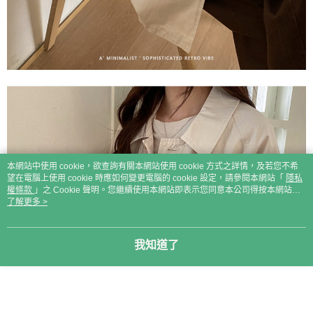
本網站中使用 cookie，欲查詢有關本網站使用 cookie 方式之詳情，及若您不希
望在電腦上使用 cookie 時應如何變更電腦的 cookie 設定，請參閱本網站「
隱私
權條款
」之 Cookie 聲明。您繼續使用本網站即表示您同意本公司得按本網站使
用條款之 Cookie 聲明使用 cookie。
了解更多 >
我知道了