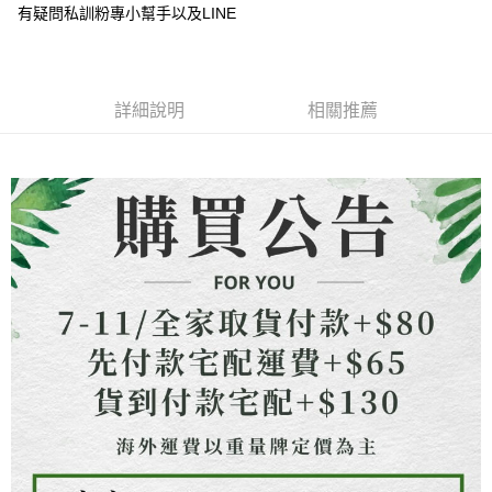
成交易。
ATM付款
有疑問私訓粉專小幫手以及LINE
AFTEE先享後付是「在收到商品之後才付款」的支付方式。 讓您購物簡單
3.實際核准額度、可分期數及費用金額請依後續交易確認頁面所載為準。
便利好安心！
4.訂單成立30分鐘內，如未前往確認交易或遇審核未通過，訂單將自動取
貨到付款
１．簡單：不需註冊會員、不需綁卡、不需儲值。
消。如遇「轉專審核」未通過狀況，表示未達大哥付你分期系統評分，恕無
２．便利：只要手機號碼，簡訊認證，即可結帳。
法說明評估內容。
３．安心：先確認商品／服務後，再付款。
【繳款方式說明】
運送方式
詳細說明
相關推薦
1.分期款項不併入電信帳單，「大哥付你分期」於每月結算日後寄送繳費提
【「AFTEE先享後付」結帳流程】
全家取貨付款
醒簡訊。
１．於結帳方式選擇「AFTEE先享後付」後，將跳轉至「AFTEE先享後付」
2.透過簡訊連結打開帳單後，可選擇「超商條碼／台灣大直營門市／銀行轉
每筆NT$80，滿NT$1,500(含以上)免運費
結帳頁面，進行簡訊認證並確認金額後，即可完成結帳。
帳／街口支付／iPASS MONEY」等通路繳費。
２．訂單成立數日內，您將收到繳費通知簡訊。
7-11取貨付款
３．收到繳費通知簡訊後14天內，點擊此簡訊中的連結，可透過四大超商／
【注意事項】
ATM／網路銀行／等多元方式進行付款，方視為交易完成。
每筆NT$80，滿NT$1,500(含以上)免運費
1.本服務係由「台灣大哥大股份有限公司」（以下簡稱本公司）所提供，讓
※ 請注意：結帳手續完成當下不需立刻繳費，但若您需要取消訂單，請聯絡
用戶於交易時，得透過本服務購買商品或服務，並由商店將買賣／分期付款
購買商品的店家。未經商家同意取消之訂單仍視為有效，需透過AFTEE先享
先付款宅配到府
買賣價金債權讓與本公司後，依約使用本公司帳單繳交帳款。
後付繳納相關費用。
2.基於同意付款使用「大哥付你分期」之契約關係目的，商店將以您的個人
每筆NT$65，滿NT$1,500(含以上)免運費
※ 交易是否成功請以「AFTEE先享後付 」之結帳頁面顯示為準，若有關於
資料（包含姓名、電話或地址）提供予台灣大哥大進項蒐集、處理及利用，
是否繳費成功／繳費後需取消欲退款等相關疑問，請聯繫「AFTEE先享後付
由本公司與您本人進行分期帳單所需資料之確認、核對及更正。
客戶支援中心」
https://netprotections.freshdesk.com/support/home
貨到付款
3.完整用戶服務條款，請詳閱以下連結：
https://oppay.tw/userRule
每筆NT$130，滿NT$1,500(含以上)免運費
【注意事項】
１．透過由恩沛科技股份有限公司提供之「AFTEE先享後付」服務完成之交
海外配送
查看運費
易，需依本服務之必要範圍內提供個人資料，並將交易相關給付款項請求債
權轉讓予恩沛科技股份有限公司。
２．關於個人資料處理事宜，請瀏覽以下網址：
https://aftee.tw/terms/#terms3