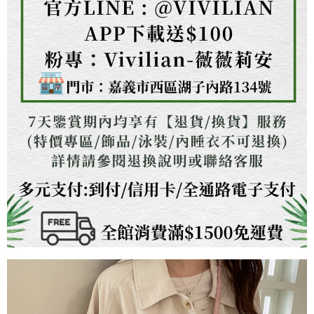
３．未成年的使用者請事先徵得法定代理人或監護人之同意方可使用
「AFTEE先享後付」，若未經同意申辦者引起之損失，本公司不負相關責
任。
４．使用「AFTEE先享後付」時，將依據個別帳號之用戶狀況，依本公司即
時審查核予不同之上限額度；若仍有額度不足之情形，本公司將視審查結果
請求用戶進行身份認證。
５．嚴禁一人註冊多個帳號或使用他人資訊註冊。若發現惡意使用之情形，
恩沛科技股份有限公司將有權停止該用戶之使用額度並採取法律行動。