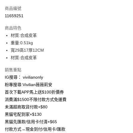
信用卡一次付款
商品編號
信用卡分期付款
11659251
3 期 0 利率 每期
NT$233
21家銀行
商品特色
合作金庫商業銀行
第一商業銀行
超商取貨付款
材質:合成皮革
華南商業銀行
彰化商業銀行
重量:0.51kg
LINE Pay
上海商業儲蓄銀行
台北富邦商業銀行
國泰世華商業銀行
兆豐國際商業銀行
寬29高17厚12CM
Apple Pay
臺灣中小企業銀行
台中商業銀行
材質:合成皮革
匯豐（台灣）商業銀行
華泰商業銀行
街口支付
聯邦商業銀行
遠東國際商業銀行
銷售重點
元大商業銀行
永豐商業銀行
悠遊付
IG搜尋： vivilianonly
玉山商業銀行
星展（台灣）商業銀行
粉專搜尋:Vivilian薇薇莉安
台新國際商業銀行
中國信託商業銀行
Google Pay
首次下載APP馬上送$100折價券
台灣樂天信用卡公司
大哥付你分期
消費滿$1500不限付款方式免運費
相關說明
未滿超商取貨付款+$80
【大哥付你分期使用說明】
黑貓宅配到家+$130
AFTEE先享後付
1.本服務由台灣大哥大提供，台灣大哥大用戶可立即使用無須另外申請。
黑貓先匯款/信用卡付清+$65
2.付款方式選擇「大哥付你分期」，訂單成立後會自動跳轉到大哥付的交易
相關說明
流程，驗證手機門號後，選擇欲分期的期數、繳款截止日，確認付款後即完
付款方式→現金到付/信用卡/匯款
【關於「AFTEE先享後付」】