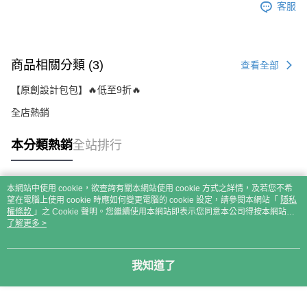
客服
商品相關分類 (3)
查看全部
【原創設計包包】🔥低至9折🔥
全店熱銷
本分類熱銷
全站排行
本網站中使用 cookie，欲查詢有關本網站使用 cookie 方式之詳情，及若您不希
熱門標籤
望在電腦上使用 cookie 時應如何變更電腦的 cookie 設定，請參閱本網站「
隱私
權條款
」之 Cookie 聲明。您繼續使用本網站即表示您同意本公司得按本網站使
用條款之 Cookie 聲明使用 cookie。
了解更多 >
我知道了