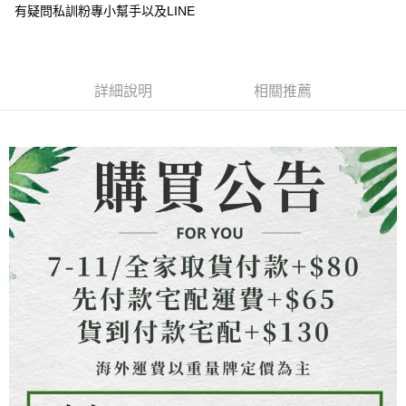
成交易。
ATM付款
有疑問私訓粉專小幫手以及LINE
AFTEE先享後付是「在收到商品之後才付款」的支付方式。 讓您購物簡單
3.實際核准額度、可分期數及費用金額請依後續交易確認頁面所載為準。
便利好安心！
4.訂單成立30分鐘內，如未前往確認交易或遇審核未通過，訂單將自動取
貨到付款
１．簡單：不需註冊會員、不需綁卡、不需儲值。
消。如遇「轉專審核」未通過狀況，表示未達大哥付你分期系統評分，恕無
２．便利：只要手機號碼，簡訊認證，即可結帳。
法說明評估內容。
３．安心：先確認商品／服務後，再付款。
【繳款方式說明】
運送方式
詳細說明
相關推薦
1.分期款項不併入電信帳單，「大哥付你分期」於每月結算日後寄送繳費提
【「AFTEE先享後付」結帳流程】
全家取貨付款
醒簡訊。
１．於結帳方式選擇「AFTEE先享後付」後，將跳轉至「AFTEE先享後付」
2.透過簡訊連結打開帳單後，可選擇「超商條碼／台灣大直營門市／銀行轉
每筆NT$80，滿NT$1,500(含以上)免運費
結帳頁面，進行簡訊認證並確認金額後，即可完成結帳。
帳／街口支付／iPASS MONEY」等通路繳費。
２．訂單成立數日內，您將收到繳費通知簡訊。
7-11取貨付款
３．收到繳費通知簡訊後14天內，點擊此簡訊中的連結，可透過四大超商／
【注意事項】
ATM／網路銀行／等多元方式進行付款，方視為交易完成。
每筆NT$80，滿NT$1,500(含以上)免運費
1.本服務係由「台灣大哥大股份有限公司」（以下簡稱本公司）所提供，讓
※ 請注意：結帳手續完成當下不需立刻繳費，但若您需要取消訂單，請聯絡
用戶於交易時，得透過本服務購買商品或服務，並由商店將買賣／分期付款
購買商品的店家。未經商家同意取消之訂單仍視為有效，需透過AFTEE先享
先付款宅配到府
買賣價金債權讓與本公司後，依約使用本公司帳單繳交帳款。
後付繳納相關費用。
2.基於同意付款使用「大哥付你分期」之契約關係目的，商店將以您的個人
每筆NT$65，滿NT$1,500(含以上)免運費
※ 交易是否成功請以「AFTEE先享後付 」之結帳頁面顯示為準，若有關於
資料（包含姓名、電話或地址）提供予台灣大哥大進項蒐集、處理及利用，
是否繳費成功／繳費後需取消欲退款等相關疑問，請聯繫「AFTEE先享後付
由本公司與您本人進行分期帳單所需資料之確認、核對及更正。
客戶支援中心」
https://netprotections.freshdesk.com/support/home
貨到付款
3.完整用戶服務條款，請詳閱以下連結：
https://oppay.tw/userRule
每筆NT$130，滿NT$1,500(含以上)免運費
【注意事項】
１．透過由恩沛科技股份有限公司提供之「AFTEE先享後付」服務完成之交
海外配送
查看運費
易，需依本服務之必要範圍內提供個人資料，並將交易相關給付款項請求債
權轉讓予恩沛科技股份有限公司。
２．關於個人資料處理事宜，請瀏覽以下網址：
https://aftee.tw/terms/#terms3