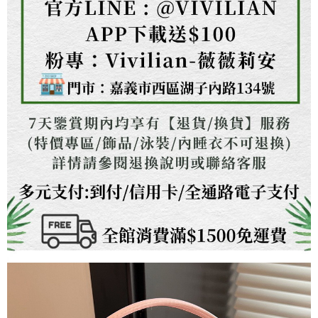
３．未成年的使用者請事先徵得法定代理人或監護人之同意方可使用
「AFTEE先享後付」，若未經同意申辦者引起之損失，本公司不負相關責
任。
４．使用「AFTEE先享後付」時，將依據個別帳號之用戶狀況，依本公司即
時審查核予不同之上限額度；若仍有額度不足之情形，本公司將視審查結果
請求用戶進行身份認證。
５．嚴禁一人註冊多個帳號或使用他人資訊註冊。若發現惡意使用之情形，
恩沛科技股份有限公司將有權停止該用戶之使用額度並採取法律行動。