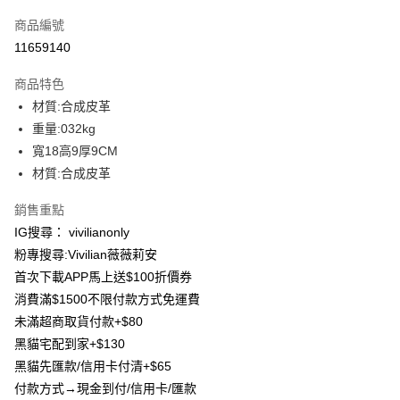
信用卡一次付款
商品編號
信用卡分期付款
11659140
3 期 0 利率 每期
NT$199
21家銀行
商品特色
合作金庫商業銀行
第一商業銀行
超商取貨付款
材質:合成皮革
華南商業銀行
彰化商業銀行
重量:032kg
LINE Pay
上海商業儲蓄銀行
台北富邦商業銀行
國泰世華商業銀行
兆豐國際商業銀行
寬18高9厚9CM
Apple Pay
臺灣中小企業銀行
台中商業銀行
材質:合成皮革
匯豐（台灣）商業銀行
華泰商業銀行
街口支付
聯邦商業銀行
遠東國際商業銀行
銷售重點
元大商業銀行
永豐商業銀行
悠遊付
IG搜尋： vivilianonly
玉山商業銀行
星展（台灣）商業銀行
粉專搜尋:Vivilian薇薇莉安
台新國際商業銀行
中國信託商業銀行
Google Pay
首次下載APP馬上送$100折價券
台灣樂天信用卡公司
大哥付你分期
消費滿$1500不限付款方式免運費
相關說明
未滿超商取貨付款+$80
【大哥付你分期使用說明】
黑貓宅配到家+$130
AFTEE先享後付
1.本服務由台灣大哥大提供，台灣大哥大用戶可立即使用無須另外申請。
黑貓先匯款/信用卡付清+$65
2.付款方式選擇「大哥付你分期」，訂單成立後會自動跳轉到大哥付的交易
相關說明
流程，驗證手機門號後，選擇欲分期的期數、繳款截止日，確認付款後即完
付款方式→現金到付/信用卡/匯款
【關於「AFTEE先享後付」】