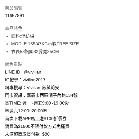
信用卡一次付款
商品編號
信用卡分期付款
11657891
3 期 0 利率 每期
NT$133
21家銀行
商品特色
合作金庫商業銀行
第一商業銀行
超商取貨付款
面料:混紡棉
華南商業銀行
彰化商業銀行
MODLE:165/47KG示範FREE SIZE
LINE Pay
上海商業儲蓄銀行
台北富邦商業銀行
國泰世華商業銀行
兆豐國際商業銀行
衣長53胸圍82肩寬35CM
Apple Pay
臺灣中小企業銀行
台中商業銀行
銷售重點
匯豐（台灣）商業銀行
華泰商業銀行
街口支付
聯邦商業銀行
遠東國際商業銀行
LINE ID : @vivilian
元大商業銀行
永豐商業銀行
悠遊付
IG搜尋：vivilian2017
玉山商業銀行
星展（台灣）商業銀行
粉專搜尋：Vivilian-薇薇莉安
台新國際商業銀行
中國信託商業銀行
Google Pay
門市資訊：嘉義市西區湖子內路134號
台灣樂天信用卡公司
大哥付你分期
🌺TIME: 週一~週五9:00~19:00🌺
相關說明
🌺週六12:00~20:00🌺
【大哥付你分期使用說明】
首次下載APP馬上送$100折價券
AFTEE先享後付
1.本服務由台灣大哥大提供，台灣大哥大用戶可立即使用無須另外申請。
消費滿$1500不限付款方式免運費
2.付款方式選擇「大哥付你分期」，訂單成立後會自動跳轉到大哥付的交易
相關說明
流程，驗證手機門號後，選擇欲分期的期數、繳款截止日，確認付款後即完
未滿超商取貨付款+$80
【關於「AFTEE先享後付」】