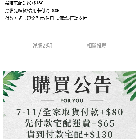
成交易。
ATM付款
黑貓宅配到家+$130
AFTEE先享後付是「在收到商品之後才付款」的支付方式。 讓您購物簡單
3.實際核准額度、可分期數及費用金額請依後續交易確認頁面所載為準。
便利好安心！
黑貓先匯款/信用卡付清+$65
4.訂單成立30分鐘內，如未前往確認交易或遇審核未通過，訂單將自動取
貨到付款
１．簡單：不需註冊會員、不需綁卡、不需儲值。
消。如遇「轉專審核」未通過狀況，表示未達大哥付你分期系統評分，恕無
付款方式→現金到付/信用卡/匯款/行動支付
２．便利：只要手機號碼，簡訊認證，即可結帳。
法說明評估內容。
３．安心：先確認商品／服務後，再付款。
【繳款方式說明】
運送方式
1.分期款項不併入電信帳單，「大哥付你分期」於每月結算日後寄送繳費提
【「AFTEE先享後付」結帳流程】
全家取貨付款
醒簡訊。
１．於結帳方式選擇「AFTEE先享後付」後，將跳轉至「AFTEE先享後付」
2.透過簡訊連結打開帳單後，可選擇「超商條碼／台灣大直營門市／銀行轉
詳細說明
相關推薦
每筆NT$80，滿NT$1,500(含以上)免運費
結帳頁面，進行簡訊認證並確認金額後，即可完成結帳。
帳／街口支付／iPASS MONEY」等通路繳費。
２．訂單成立數日內，您將收到繳費通知簡訊。
7-11取貨付款
３．收到繳費通知簡訊後14天內，點擊此簡訊中的連結，可透過四大超商／
【注意事項】
ATM／網路銀行／等多元方式進行付款，方視為交易完成。
每筆NT$80，滿NT$1,500(含以上)免運費
1.本服務係由「台灣大哥大股份有限公司」（以下簡稱本公司）所提供，讓
※ 請注意：結帳手續完成當下不需立刻繳費，但若您需要取消訂單，請聯絡
用戶於交易時，得透過本服務購買商品或服務，並由商店將買賣／分期付款
購買商品的店家。未經商家同意取消之訂單仍視為有效，需透過AFTEE先享
先付款宅配到府
買賣價金債權讓與本公司後，依約使用本公司帳單繳交帳款。
後付繳納相關費用。
2.基於同意付款使用「大哥付你分期」之契約關係目的，商店將以您的個人
每筆NT$65，滿NT$1,500(含以上)免運費
※ 交易是否成功請以「AFTEE先享後付 」之結帳頁面顯示為準，若有關於
資料（包含姓名、電話或地址）提供予台灣大哥大進項蒐集、處理及利用，
是否繳費成功／繳費後需取消欲退款等相關疑問，請聯繫「AFTEE先享後付
由本公司與您本人進行分期帳單所需資料之確認、核對及更正。
客戶支援中心」
https://netprotections.freshdesk.com/support/home
貨到付款
3.完整用戶服務條款，請詳閱以下連結：
https://oppay.tw/userRule
每筆NT$130，滿NT$1,500(含以上)免運費
【注意事項】
１．透過由恩沛科技股份有限公司提供之「AFTEE先享後付」服務完成之交
海外配送
查看運費
易，需依本服務之必要範圍內提供個人資料，並將交易相關給付款項請求債
權轉讓予恩沛科技股份有限公司。
２．關於個人資料處理事宜，請瀏覽以下網址：
https://aftee.tw/terms/#terms3