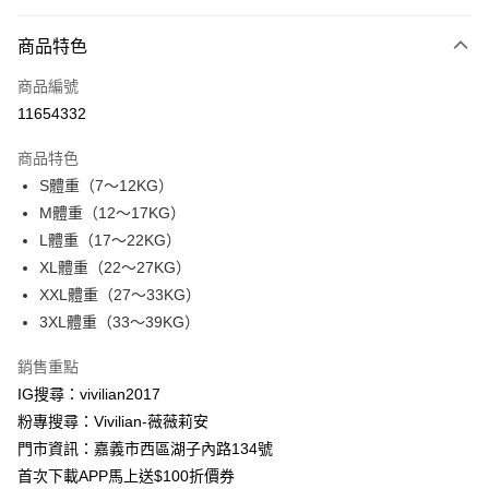
付款方式
商品特色
信用卡一次付款
商品編號
信用卡分期付款
11654332
3 期 0 利率 每期
NT$96
21家銀行
商品特色
合作金庫商業銀行
第一商業銀行
超商取貨付款
S體重（7～12KG）
華南商業銀行
彰化商業銀行
M體重（12～17KG）
LINE Pay
上海商業儲蓄銀行
台北富邦商業銀行
國泰世華商業銀行
兆豐國際商業銀行
L體重（17～22KG）
Apple Pay
臺灣中小企業銀行
台中商業銀行
XL體重（22～27KG）
匯豐（台灣）商業銀行
華泰商業銀行
XXL體重（27～33KG）
街口支付
聯邦商業銀行
遠東國際商業銀行
3XL體重（33～39KG）
元大商業銀行
永豐商業銀行
悠遊付
玉山商業銀行
星展（台灣）商業銀行
銷售重點
台新國際商業銀行
中國信託商業銀行
Google Pay
IG搜尋：vivilian2017
台灣樂天信用卡公司
大哥付你分期
粉專搜尋：Vivilian-薇薇莉安
相關說明
門市資訊：嘉義市西區湖子內路134號
【大哥付你分期使用說明】
首次下載APP馬上送$100折價券
AFTEE先享後付