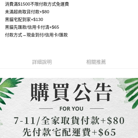
1.本服務由台灣大哥大提供，台灣大哥大用戶可立即使用無須另外申請。
消費滿$1500不限付款方式免運費
2.付款方式選擇「大哥付你分期」，訂單成立後會自動跳轉到大哥付的交易
相關說明
流程，驗證手機門號後，選擇欲分期的期數、繳款截止日，確認付款後即完
未滿超商取貨付款+$80
【關於「AFTEE先享後付」】
成交易。
ATM付款
黑貓宅配到家+$130
AFTEE先享後付是「在收到商品之後才付款」的支付方式。 讓您購物簡單
3.實際核准額度、可分期數及費用金額請依後續交易確認頁面所載為準。
便利好安心！
黑貓先匯款/信用卡付清+$65
4.訂單成立30分鐘內，如未前往確認交易或遇審核未通過，訂單將自動取
貨到付款
１．簡單：不需註冊會員、不需綁卡、不需儲值。
消。如遇「轉專審核」未通過狀況，表示未達大哥付你分期系統評分，恕無
付款方式→現金到付/信用卡/匯款
２．便利：只要手機號碼，簡訊認證，即可結帳。
法說明評估內容。
３．安心：先確認商品／服務後，再付款。
【繳款方式說明】
運送方式
1.分期款項不併入電信帳單，「大哥付你分期」於每月結算日後寄送繳費提
【「AFTEE先享後付」結帳流程】
全家取貨付款
醒簡訊。
１．於結帳方式選擇「AFTEE先享後付」後，將跳轉至「AFTEE先享後付」
2.透過簡訊連結打開帳單後，可選擇「超商條碼／台灣大直營門市／銀行轉
詳細說明
相關推薦
每筆NT$80，滿NT$1,500(含以上)免運費
結帳頁面，進行簡訊認證並確認金額後，即可完成結帳。
帳／街口支付／iPASS MONEY」等通路繳費。
２．訂單成立數日內，您將收到繳費通知簡訊。
7-11取貨付款
３．收到繳費通知簡訊後14天內，點擊此簡訊中的連結，可透過四大超商／
【注意事項】
ATM／網路銀行／等多元方式進行付款，方視為交易完成。
每筆NT$80，滿NT$1,500(含以上)免運費
1.本服務係由「台灣大哥大股份有限公司」（以下簡稱本公司）所提供，讓
※ 請注意：結帳手續完成當下不需立刻繳費，但若您需要取消訂單，請聯絡
用戶於交易時，得透過本服務購買商品或服務，並由商店將買賣／分期付款
購買商品的店家。未經商家同意取消之訂單仍視為有效，需透過AFTEE先享
先付款宅配到府
買賣價金債權讓與本公司後，依約使用本公司帳單繳交帳款。
後付繳納相關費用。
2.基於同意付款使用「大哥付你分期」之契約關係目的，商店將以您的個人
每筆NT$65，滿NT$1,500(含以上)免運費
※ 交易是否成功請以「AFTEE先享後付 」之結帳頁面顯示為準，若有關於
資料（包含姓名、電話或地址）提供予台灣大哥大進項蒐集、處理及利用，
是否繳費成功／繳費後需取消欲退款等相關疑問，請聯繫「AFTEE先享後付
由本公司與您本人進行分期帳單所需資料之確認、核對及更正。
客戶支援中心」
https://netprotections.freshdesk.com/support/home
貨到付款
3.完整用戶服務條款，請詳閱以下連結：
https://oppay.tw/userRule
每筆NT$130，滿NT$1,500(含以上)免運費
【注意事項】
１．透過由恩沛科技股份有限公司提供之「AFTEE先享後付」服務完成之交
海外配送
查看運費
易，需依本服務之必要範圍內提供個人資料，並將交易相關給付款項請求債