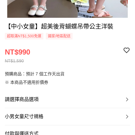
【中小女童】超美後背蝴蝶吊帶公主洋裝
超取滿NT$1,500免運
國家/地區配送
NT$990
NT$1,590
預購商品：預計 7 個工作天出貨
※ 本商品不適用折價券
請選擇商品選項
小男女童尺寸規格
付款與運送方式