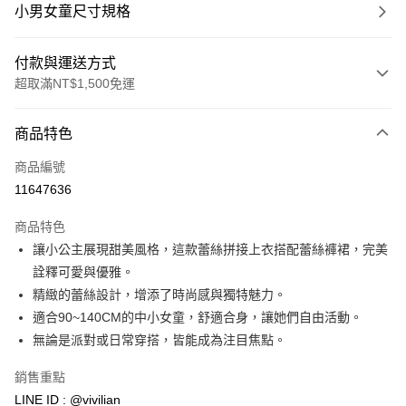
小男女童尺寸規格
付款與運送方式
超取滿NT$1,500免運
付款方式
商品特色
信用卡一次付款
商品編號
信用卡分期付款
11647636
3 期 0 利率 每期
NT$230
21家銀行
商品特色
合作金庫商業銀行
第一商業銀行
超商取貨付款
讓小公主展現甜美風格，這款蕾絲拼接上衣搭配蕾絲褲裙，完美
華南商業銀行
彰化商業銀行
詮釋可愛與優雅。
LINE Pay
上海商業儲蓄銀行
台北富邦商業銀行
國泰世華商業銀行
兆豐國際商業銀行
精緻的蕾絲設計，增添了時尚感與獨特魅力。
Apple Pay
臺灣中小企業銀行
台中商業銀行
適合90~140CM的中小女童，舒適合身，讓她們自由活動。
匯豐（台灣）商業銀行
華泰商業銀行
無論是派對或日常穿搭，皆能成為注目焦點。
街口支付
聯邦商業銀行
遠東國際商業銀行
元大商業銀行
永豐商業銀行
悠遊付
銷售重點
玉山商業銀行
星展（台灣）商業銀行
LINE ID : @vivilian