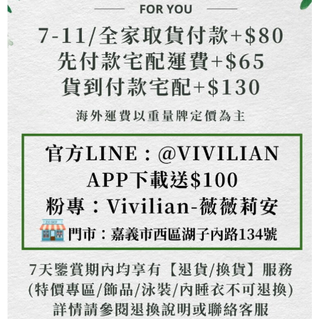
是否繳費成功／繳費後需取消欲退款等相關疑問，請聯繫「AFTEE先享後付
由本公司與您本人進行分期帳單所需資料之確認、核對及更正。
客戶支援中心」
https://netprotections.freshdesk.com/support/home
貨到付款
3.完整用戶服務條款，請詳閱以下連結：
https://oppay.tw/userRule
每筆NT$130，滿NT$1,500(含以上)免運費
【注意事項】
１．透過由恩沛科技股份有限公司提供之「AFTEE先享後付」服務完成之交
海外配送
查看運費
易，需依本服務之必要範圍內提供個人資料，並將交易相關給付款項請求債
權轉讓予恩沛科技股份有限公司。
２．關於個人資料處理事宜，請瀏覽以下網址：
https://aftee.tw/terms/#terms3
３．未成年的使用者請事先徵得法定代理人或監護人之同意方可使用
「AFTEE先享後付」，若未經同意申辦者引起之損失，本公司不負相關責
任。
４．使用「AFTEE先享後付」時，將依據個別帳號之用戶狀況，依本公司即
時審查核予不同之上限額度；若仍有額度不足之情形，本公司將視審查結果
請求用戶進行身份認證。
５．嚴禁一人註冊多個帳號或使用他人資訊註冊。若發現惡意使用之情形，
恩沛科技股份有限公司將有權停止該用戶之使用額度並採取法律行動。