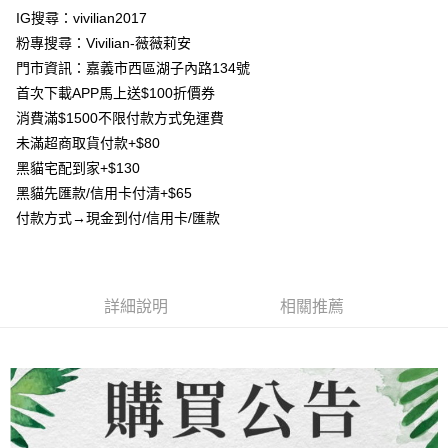
台新國際商業銀行
中國信託商業銀行
Google Pay
IG搜尋：vivilian2017
台灣樂天信用卡公司
大哥付你分期
粉專搜尋：Vivilian-薇薇莉安
相關說明
門市資訊：嘉義市西區湖子內路134號
【大哥付你分期使用說明】
首次下載APP馬上送$100折價券
AFTEE先享後付
1.本服務由台灣大哥大提供，台灣大哥大用戶可立即使用無須另外申請。
消費滿$1500不限付款方式免運費
2.付款方式選擇「大哥付你分期」，訂單成立後會自動跳轉到大哥付的交易
相關說明
流程，驗證手機門號後，選擇欲分期的期數、繳款截止日，確認付款後即完
未滿超商取貨付款+$80
【關於「AFTEE先享後付」】
成交易。
ATM付款
黑貓宅配到家+$130
AFTEE先享後付是「在收到商品之後才付款」的支付方式。 讓您購物簡單
3.實際核准額度、可分期數及費用金額請依後續交易確認頁面所載為準。
便利好安心！
黑貓先匯款/信用卡付清+$65
4.訂單成立30分鐘內，如未前往確認交易或遇審核未通過，訂單將自動取
貨到付款
１．簡單：不需註冊會員、不需綁卡、不需儲值。
消。如遇「轉專審核」未通過狀況，表示未達大哥付你分期系統評分，恕無
付款方式→現金到付/信用卡/匯款
２．便利：只要手機號碼，簡訊認證，即可結帳。
法說明評估內容。
３．安心：先確認商品／服務後，再付款。
【繳款方式說明】
運送方式
1.分期款項不併入電信帳單，「大哥付你分期」於每月結算日後寄送繳費提
【「AFTEE先享後付」結帳流程】
全家取貨付款
醒簡訊。
１．於結帳方式選擇「AFTEE先享後付」後，將跳轉至「AFTEE先享後付」
2.透過簡訊連結打開帳單後，可選擇「超商條碼／台灣大直營門市／銀行轉
詳細說明
相關推薦
每筆NT$80，滿NT$1,500(含以上)免運費
結帳頁面，進行簡訊認證並確認金額後，即可完成結帳。
帳／街口支付／iPASS MONEY」等通路繳費。
２．訂單成立數日內，您將收到繳費通知簡訊。
7-11取貨付款
３．收到繳費通知簡訊後14天內，點擊此簡訊中的連結，可透過四大超商／
【注意事項】
ATM／網路銀行／等多元方式進行付款，方視為交易完成。
每筆NT$80，滿NT$1,500(含以上)免運費
1.本服務係由「台灣大哥大股份有限公司」（以下簡稱本公司）所提供，讓
※ 請注意：結帳手續完成當下不需立刻繳費，但若您需要取消訂單，請聯絡
用戶於交易時，得透過本服務購買商品或服務，並由商店將買賣／分期付款
購買商品的店家。未經商家同意取消之訂單仍視為有效，需透過AFTEE先享
先付款宅配到府
買賣價金債權讓與本公司後，依約使用本公司帳單繳交帳款。
後付繳納相關費用。
2.基於同意付款使用「大哥付你分期」之契約關係目的，商店將以您的個人
每筆NT$65，滿NT$1,500(含以上)免運費
※ 交易是否成功請以「AFTEE先享後付 」之結帳頁面顯示為準，若有關於
資料（包含姓名、電話或地址）提供予台灣大哥大進項蒐集、處理及利用，