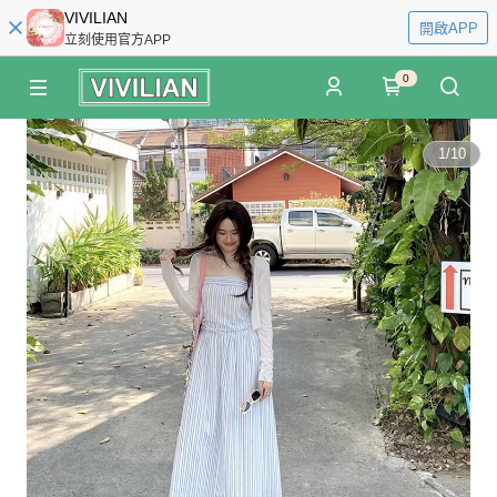
VIVILIAN
開啟APP
立刻使用官方APP
0
1
/
10