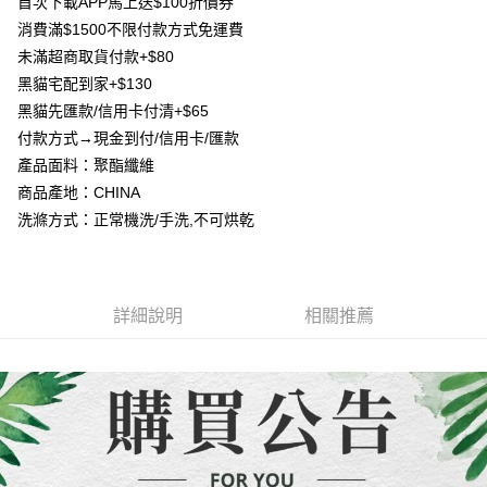
１．簡單：不需註冊會員、不需綁卡、不需儲值。
首次下載APP馬上送$100折價券
消。如遇「轉專審核」未通過狀況，表示未達大哥付你分期系統評分，恕無
２．便利：只要手機號碼，簡訊認證，即可結帳。
消費滿$1500不限付款方式免運費
法說明評估內容。
３．安心：先確認商品／服務後，再付款。
【繳款方式說明】
運送方式
未滿超商取貨付款+$80
1.分期款項不併入電信帳單，「大哥付你分期」於每月結算日後寄送繳費提
【「AFTEE先享後付」結帳流程】
黑貓宅配到家+$130
全家取貨付款
醒簡訊。
１．於結帳方式選擇「AFTEE先享後付」後，將跳轉至「AFTEE先享後付」
2.透過簡訊連結打開帳單後，可選擇「超商條碼／台灣大直營門市／銀行轉
黑貓先匯款/信用卡付清+$65
每筆NT$80，滿NT$1,500(含以上)免運費
結帳頁面，進行簡訊認證並確認金額後，即可完成結帳。
帳／街口支付／iPASS MONEY」等通路繳費。
付款方式→現金到付/信用卡/匯款
２．訂單成立數日內，您將收到繳費通知簡訊。
7-11取貨付款
３．收到繳費通知簡訊後14天內，點擊此簡訊中的連結，可透過四大超商／
產品面料：聚酯纖維
【注意事項】
ATM／網路銀行／等多元方式進行付款，方視為交易完成。
每筆NT$80，滿NT$1,500(含以上)免運費
1.本服務係由「台灣大哥大股份有限公司」（以下簡稱本公司）所提供，讓
商品產地：CHINA
※ 請注意：結帳手續完成當下不需立刻繳費，但若您需要取消訂單，請聯絡
用戶於交易時，得透過本服務購買商品或服務，並由商店將買賣／分期付款
購買商品的店家。未經商家同意取消之訂單仍視為有效，需透過AFTEE先享
洗滌方式：正常機洗/手洗,不可烘乾
先付款宅配到府
買賣價金債權讓與本公司後，依約使用本公司帳單繳交帳款。
後付繳納相關費用。
2.基於同意付款使用「大哥付你分期」之契約關係目的，商店將以您的個人
每筆NT$65，滿NT$1,500(含以上)免運費
※ 交易是否成功請以「AFTEE先享後付 」之結帳頁面顯示為準，若有關於
資料（包含姓名、電話或地址）提供予台灣大哥大進項蒐集、處理及利用，
是否繳費成功／繳費後需取消欲退款等相關疑問，請聯繫「AFTEE先享後付
由本公司與您本人進行分期帳單所需資料之確認、核對及更正。
客戶支援中心」
https://netprotections.freshdesk.com/support/home
貨到付款
3.完整用戶服務條款，請詳閱以下連結：
https://oppay.tw/userRule
詳細說明
相關推薦
每筆NT$130，滿NT$1,500(含以上)免運費
【注意事項】
１．透過由恩沛科技股份有限公司提供之「AFTEE先享後付」服務完成之交
海外配送
查看運費
易，需依本服務之必要範圍內提供個人資料，並將交易相關給付款項請求債
權轉讓予恩沛科技股份有限公司。
２．關於個人資料處理事宜，請瀏覽以下網址：
https://aftee.tw/terms/#terms3
３．未成年的使用者請事先徵得法定代理人或監護人之同意方可使用
「AFTEE先享後付」，若未經同意申辦者引起之損失，本公司不負相關責