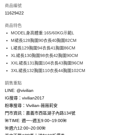
商品編號
信用卡分期付款
11629422
3 期 0 利率 每期
NT$130
21家銀行
商品特色
合作金庫商業銀行
第一商業銀行
超商取貨付款
MODEL身高體重:165/60KG示範L
華南商業銀行
彰化商業銀行
M裙長128胸圍90衣長40胸圍82CM
LINE Pay
上海商業儲蓄銀行
台北富邦商業銀行
國泰世華商業銀行
兆豐國際商業銀行
L裙長129胸圍94衣長41胸圍86CM
Apple Pay
臺灣中小企業銀行
台中商業銀行
XL裙長130胸圍98衣長42胸圍90CM
匯豐（台灣）商業銀行
華泰商業銀行
XXL裙長131胸圍104衣長43胸圍96CM
街口支付
聯邦商業銀行
遠東國際商業銀行
3XL裙長132胸圍110衣長44胸圍102CM
元大商業銀行
永豐商業銀行
Google Pay
玉山商業銀行
星展（台灣）商業銀行
銷售重點
台新國際商業銀行
中國信託商業銀行
大哥付你分期
LINE: @vivilian
台灣樂天信用卡公司
相關說明
IG搜尋：vivilian2017
【大哥付你分期使用說明】
AFTEE先享後付
粉專搜尋：Vivilian-薇薇莉安
1.本服務由台灣大哥大提供，台灣大哥大用戶可立即使用無須另外申請。
2.付款方式選擇「大哥付你分期」，訂單成立後會自動跳轉到大哥付的交易
相關說明
門市資訊：嘉義市西區湖子內路134號
流程，驗證手機門號後，選擇欲分期的期數、繳款截止日，確認付款後即完
【關於「AFTEE先享後付」】
🌺TIME: 週一~週五9:00~19:00🌺
成交易。
ATM付款
AFTEE先享後付是「在收到商品之後才付款」的支付方式。 讓您購物簡單
3.實際核准額度、可分期數及費用金額請依後續交易確認頁面所載為準。
🌺週六12:00~20:00🌺
便利好安心！
4.訂單成立30分鐘內，如未前往確認交易或遇審核未通過，訂單將自動取
貨到付款