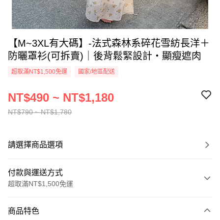
【M~3XL有大碼】-法式森林系碎花雪紡長洋＋
防曬罩衫(可拆賣)｜後背鬆緊設計・顯瘦遮肉
超取滿NT$1,500免運
國家/地區配送
NT$490 ~ NT$1,180
NT$790 ~ NT$1,780
請選擇商品選項
付款與運送方式
超取滿NT$1,500免運
付款方式
商品特色
信用卡一次付款