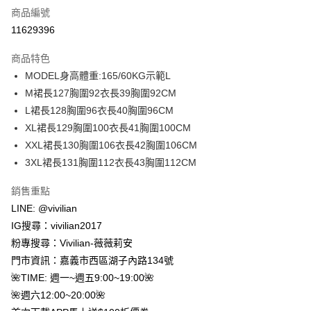
商品編號
信用卡分期付款
11629396
3 期 0 利率 每期
NT$163
21家銀行
商品特色
合作金庫商業銀行
第一商業銀行
超商取貨付款
MODEL身高體重:165/60KG示範L
華南商業銀行
彰化商業銀行
M裙長127胸圍92衣長39胸圍92CM
LINE Pay
上海商業儲蓄銀行
台北富邦商業銀行
國泰世華商業銀行
兆豐國際商業銀行
L裙長128胸圍96衣長40胸圍96CM
Apple Pay
臺灣中小企業銀行
台中商業銀行
XL裙長129胸圍100衣長41胸圍100CM
匯豐（台灣）商業銀行
華泰商業銀行
XXL裙長130胸圍106衣長42胸圍106CM
街口支付
聯邦商業銀行
遠東國際商業銀行
3XL裙長131胸圍112衣長43胸圍112CM
元大商業銀行
永豐商業銀行
Google Pay
玉山商業銀行
星展（台灣）商業銀行
銷售重點
台新國際商業銀行
中國信託商業銀行
大哥付你分期
LINE: @vivilian
台灣樂天信用卡公司
相關說明
IG搜尋：vivilian2017
【大哥付你分期使用說明】
AFTEE先享後付
粉專搜尋：Vivilian-薇薇莉安
1.本服務由台灣大哥大提供，台灣大哥大用戶可立即使用無須另外申請。
2.付款方式選擇「大哥付你分期」，訂單成立後會自動跳轉到大哥付的交易
相關說明
門市資訊：嘉義市西區湖子內路134號
流程，驗證手機門號後，選擇欲分期的期數、繳款截止日，確認付款後即完
【關於「AFTEE先享後付」】
🌺TIME: 週一~週五9:00~19:00🌺
成交易。
ATM付款
AFTEE先享後付是「在收到商品之後才付款」的支付方式。 讓您購物簡單
3.實際核准額度、可分期數及費用金額請依後續交易確認頁面所載為準。
🌺週六12:00~20:00🌺
便利好安心！
4.訂單成立30分鐘內，如未前往確認交易或遇審核未通過，訂單將自動取
貨到付款