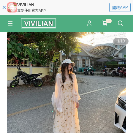
VIVILIAN
開啟APP
立刻使用官方APP
0
1
/
10