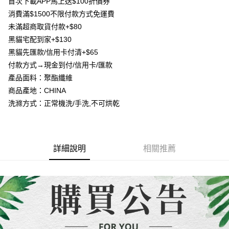
１．簡單：不需註冊會員、不需綁卡、不需儲值。
首次下載APP馬上送$100折價券
消。如遇「轉專審核」未通過狀況，表示未達大哥付你分期系統評分，恕無
２．便利：只要手機號碼，簡訊認證，即可結帳。
消費滿$1500不限付款方式免運費
法說明評估內容。
３．安心：先確認商品／服務後，再付款。
【繳款方式說明】
運送方式
未滿超商取貨付款+$80
1.分期款項不併入電信帳單，「大哥付你分期」於每月結算日後寄送繳費提
【「AFTEE先享後付」結帳流程】
黑貓宅配到家+$130
全家取貨付款
醒簡訊。
１．於結帳方式選擇「AFTEE先享後付」後，將跳轉至「AFTEE先享後付」
2.透過簡訊連結打開帳單後，可選擇「超商條碼／台灣大直營門市／銀行轉
黑貓先匯款/信用卡付清+$65
每筆NT$80，滿NT$1,500(含以上)免運費
結帳頁面，進行簡訊認證並確認金額後，即可完成結帳。
帳／街口支付／iPASS MONEY」等通路繳費。
付款方式→現金到付/信用卡/匯款
２．訂單成立數日內，您將收到繳費通知簡訊。
7-11取貨付款
３．收到繳費通知簡訊後14天內，點擊此簡訊中的連結，可透過四大超商／
產品面料：聚酯纖維
【注意事項】
ATM／網路銀行／等多元方式進行付款，方視為交易完成。
每筆NT$80，滿NT$1,500(含以上)免運費
1.本服務係由「台灣大哥大股份有限公司」（以下簡稱本公司）所提供，讓
商品產地：CHINA
※ 請注意：結帳手續完成當下不需立刻繳費，但若您需要取消訂單，請聯絡
用戶於交易時，得透過本服務購買商品或服務，並由商店將買賣／分期付款
購買商品的店家。未經商家同意取消之訂單仍視為有效，需透過AFTEE先享
洗滌方式：正常機洗/手洗,不可烘乾
先付款宅配到府
買賣價金債權讓與本公司後，依約使用本公司帳單繳交帳款。
後付繳納相關費用。
2.基於同意付款使用「大哥付你分期」之契約關係目的，商店將以您的個人
每筆NT$65，滿NT$1,500(含以上)免運費
※ 交易是否成功請以「AFTEE先享後付 」之結帳頁面顯示為準，若有關於
資料（包含姓名、電話或地址）提供予台灣大哥大進項蒐集、處理及利用，
是否繳費成功／繳費後需取消欲退款等相關疑問，請聯繫「AFTEE先享後付
由本公司與您本人進行分期帳單所需資料之確認、核對及更正。
客戶支援中心」
https://netprotections.freshdesk.com/support/home
貨到付款
3.完整用戶服務條款，請詳閱以下連結：
https://oppay.tw/userRule
詳細說明
相關推薦
每筆NT$130，滿NT$1,500(含以上)免運費
【注意事項】
１．透過由恩沛科技股份有限公司提供之「AFTEE先享後付」服務完成之交
海外配送
查看運費
易，需依本服務之必要範圍內提供個人資料，並將交易相關給付款項請求債
權轉讓予恩沛科技股份有限公司。
２．關於個人資料處理事宜，請瀏覽以下網址：
https://aftee.tw/terms/#terms3
３．未成年的使用者請事先徵得法定代理人或監護人之同意方可使用
「AFTEE先享後付」，若未經同意申辦者引起之損失，本公司不負相關責