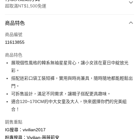
超取滿NT$1,500免運
付款方式
商品特色
信用卡一次付款
商品編號
信用卡分期付款
11613855
3 期 0 利率 每期
NT$110
21家銀行
商品特色
合作金庫商業銀行
第一商業銀行
超商取貨付款
展現個性風格的韓系無袖星星背心，讓小女孩在夏日中綻放光
華南商業銀行
彰化商業銀行
彩。
LINE Pay
上海商業儲蓄銀行
台北富邦商業銀行
國泰世華商業銀行
兆豐國際商業銀行
搭配迷彩口袋工裝短褲，實用與時尚兼具，隨時隨地都能輕鬆出
Apple Pay
臺灣中小企業銀行
台中商業銀行
門。
匯豐（台灣）商業銀行
華泰商業銀行
可拆售設計，滿足不同需求，讓親子搭配更具趣味。
街口支付
聯邦商業銀行
遠東國際商業銀行
適合120~170CM的中大女童及大人，快來選擇你們的完美組
元大商業銀行
永豐商業銀行
悠遊付
合！
玉山商業銀行
星展（台灣）商業銀行
台新國際商業銀行
中國信託商業銀行
Google Pay
銷售重點
台灣樂天信用卡公司
大哥付你分期
IG搜尋：vivilian2017
相關說明
粉專搜尋：Vivilian-薇薇莉安