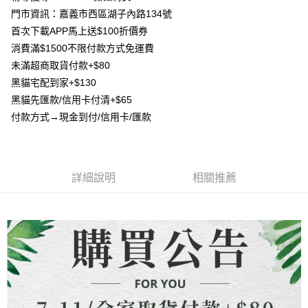
【大哥付你分期使用說明】
門市資訊：嘉義市西區湖子內路134號
AFTEE先享後付
1.本服務由台灣大哥大提供，台灣大哥大用戶可立即使用無須另外申請。
首次下載APP馬上送$100折價券
2.付款方式選擇「大哥付你分期」，訂單成立後會自動跳轉到大哥付的交易
相關說明
流程，驗證手機門號後，選擇欲分期的期數、繳款截止日，確認付款後即完
消費滿$1500不限付款方式免運費
【關於「AFTEE先享後付」】
成交易。
ATM付款
未滿超商取貨付款+$80
AFTEE先享後付是「在收到商品之後才付款」的支付方式。 讓您購物簡單
3.實際核准額度、可分期數及費用金額請依後續交易確認頁面所載為準。
便利好安心！
黑貓宅配到家+$130
4.訂單成立30分鐘內，如未前往確認交易或遇審核未通過，訂單將自動取
貨到付款
１．簡單：不需註冊會員、不需綁卡、不需儲值。
消。如遇「轉專審核」未通過狀況，表示未達大哥付你分期系統評分，恕無
黑貓先匯款/信用卡付清+$65
２．便利：只要手機號碼，簡訊認證，即可結帳。
法說明評估內容。
３．安心：先確認商品／服務後，再付款。
付款方式→現金到付/信用卡/匯款
【繳款方式說明】
運送方式
1.分期款項不併入電信帳單，「大哥付你分期」於每月結算日後寄送繳費提
【「AFTEE先享後付」結帳流程】
全家取貨付款
醒簡訊。
１．於結帳方式選擇「AFTEE先享後付」後，將跳轉至「AFTEE先享後付」
2.透過簡訊連結打開帳單後，可選擇「超商條碼／台灣大直營門市／銀行轉
每筆NT$80，滿NT$1,500(含以上)免運費
結帳頁面，進行簡訊認證並確認金額後，即可完成結帳。
帳／街口支付／iPASS MONEY」等通路繳費。
２．訂單成立數日內，您將收到繳費通知簡訊。
詳細說明
相關推薦
7-11取貨付款
３．收到繳費通知簡訊後14天內，點擊此簡訊中的連結，可透過四大超商／
【注意事項】
ATM／網路銀行／等多元方式進行付款，方視為交易完成。
每筆NT$80，滿NT$1,500(含以上)免運費
1.本服務係由「台灣大哥大股份有限公司」（以下簡稱本公司）所提供，讓
※ 請注意：結帳手續完成當下不需立刻繳費，但若您需要取消訂單，請聯絡
用戶於交易時，得透過本服務購買商品或服務，並由商店將買賣／分期付款
購買商品的店家。未經商家同意取消之訂單仍視為有效，需透過AFTEE先享
先付款宅配到府
買賣價金債權讓與本公司後，依約使用本公司帳單繳交帳款。
後付繳納相關費用。
2.基於同意付款使用「大哥付你分期」之契約關係目的，商店將以您的個人
每筆NT$65，滿NT$1,500(含以上)免運費
※ 交易是否成功請以「AFTEE先享後付 」之結帳頁面顯示為準，若有關於
資料（包含姓名、電話或地址）提供予台灣大哥大進項蒐集、處理及利用，
是否繳費成功／繳費後需取消欲退款等相關疑問，請聯繫「AFTEE先享後付
由本公司與您本人進行分期帳單所需資料之確認、核對及更正。
客戶支援中心」
https://netprotections.freshdesk.com/support/home
貨到付款
3.完整用戶服務條款，請詳閱以下連結：
https://oppay.tw/userRule
每筆NT$130，滿NT$1,500(含以上)免運費
【注意事項】