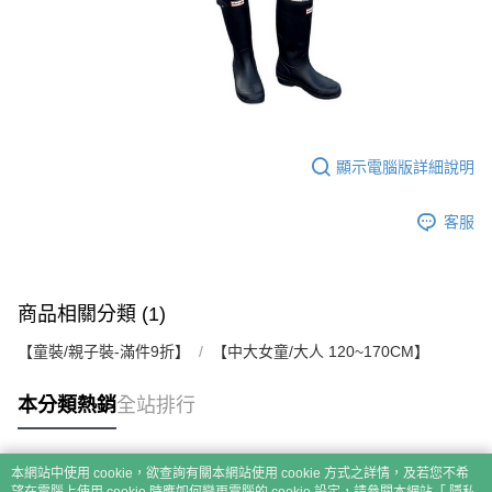
顯示電腦版詳細說明
客服
商品相關分類 (1)
【童裝/親子裝-滿件9折】
【中大女童/大人 120~170CM】
本分類熱銷
全站排行
本網站中使用 cookie，欲查詢有關本網站使用 cookie 方式之詳情，及若您不希
熱門標籤