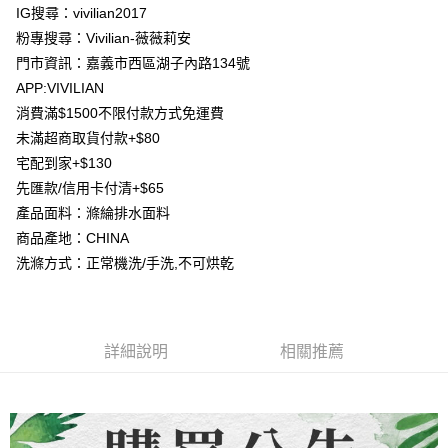
流程，驗證手機門號後，選擇欲分期的期數、繳款截止日，確認付款後即完
IG搜尋：vivilian2017
【關於「AFTEE先享後付」】
成交易。
ATM付款
粉專搜尋：Vivilian-薇薇莉安
AFTEE先享後付是「在收到商品之後才付款」的支付方式。 讓您購物簡單
3.實際核准額度、可分期數及費用金額請依後續交易確認頁面所載為準。
便利好安心！
門市資訊：嘉義市西區湖子內路134號
4.訂單成立30分鐘內，如未前往確認交易或遇審核未通過，訂單將自動取
貨到付款
１．簡單：不需註冊會員、不需綁卡、不需儲值。
消。如遇「轉專審核」未通過狀況，表示未達大哥付你分期系統評分，恕無
APP:VIVILIAN
２．便利：只要手機號碼，簡訊認證，即可結帳。
法說明評估內容。
３．安心：先確認商品／服務後，再付款。
消費滿$1500不限付款方式免運費
【繳款方式說明】
運送方式
未滿超商取貨付款+$80
1.分期款項不併入電信帳單，「大哥付你分期」於每月結算日後寄送繳費提
【「AFTEE先享後付」結帳流程】
全家取貨付款
醒簡訊。
宅配到家+$130
１．於結帳方式選擇「AFTEE先享後付」後，將跳轉至「AFTEE先享後付」
2.透過簡訊連結打開帳單後，可選擇「超商條碼／台灣大直營門市／銀行轉
每筆NT$80，滿NT$1,500(含以上)免運費
結帳頁面，進行簡訊認證並確認金額後，即可完成結帳。
先匯款/信用卡付清+$65
帳／街口支付／iPASS MONEY」等通路繳費。
２．訂單成立數日內，您將收到繳費通知簡訊。
產品面料：滌綸排水面料
7-11取貨付款
３．收到繳費通知簡訊後14天內，點擊此簡訊中的連結，可透過四大超商／
【注意事項】
ATM／網路銀行／等多元方式進行付款，方視為交易完成。
商品產地：CHINA
每筆NT$80，滿NT$1,500(含以上)免運費
1.本服務係由「台灣大哥大股份有限公司」（以下簡稱本公司）所提供，讓
※ 請注意：結帳手續完成當下不需立刻繳費，但若您需要取消訂單，請聯絡
洗滌方式：正常機洗/手洗,不可烘乾
用戶於交易時，得透過本服務購買商品或服務，並由商店將買賣／分期付款
購買商品的店家。未經商家同意取消之訂單仍視為有效，需透過AFTEE先享
先付款宅配到府
買賣價金債權讓與本公司後，依約使用本公司帳單繳交帳款。
後付繳納相關費用。
2.基於同意付款使用「大哥付你分期」之契約關係目的，商店將以您的個人
每筆NT$65，滿NT$1,500(含以上)免運費
※ 交易是否成功請以「AFTEE先享後付 」之結帳頁面顯示為準，若有關於
資料（包含姓名、電話或地址）提供予台灣大哥大進項蒐集、處理及利用，
是否繳費成功／繳費後需取消欲退款等相關疑問，請聯繫「AFTEE先享後付
由本公司與您本人進行分期帳單所需資料之確認、核對及更正。
客戶支援中心」
https://netprotections.freshdesk.com/support/home
貨到付款
詳細說明
相關推薦
3.完整用戶服務條款，請詳閱以下連結：
https://oppay.tw/userRule
每筆NT$130，滿NT$1,500(含以上)免運費
【注意事項】
１．透過由恩沛科技股份有限公司提供之「AFTEE先享後付」服務完成之交
海外配送
查看運費
易，需依本服務之必要範圍內提供個人資料，並將交易相關給付款項請求債
權轉讓予恩沛科技股份有限公司。