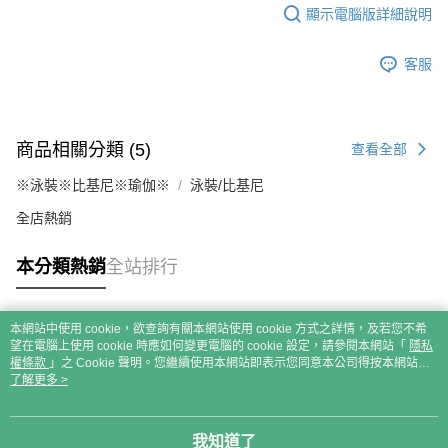
顯示電腦版詳細說明
客服
商品相關分類 (5)
查看全部
※泳裝※比基尼※瑜伽※
泳裝/比基尼
全店熱銷
本分類熱銷
全站排行
本網站中使用 cookie，欲查詢有關本網站使用 cookie 方式之詳情，及若您不希
熱門標籤
望在電腦上使用 cookie 時應如何變更電腦的 cookie 設定，請參閱本網站「
隱私
權條款
」之 Cookie 聲明。您繼續使用本網站即表示您同意本公司得按本網站使
用條款之 Cookie 聲明使用 cookie。
了解更多 >
我知道了