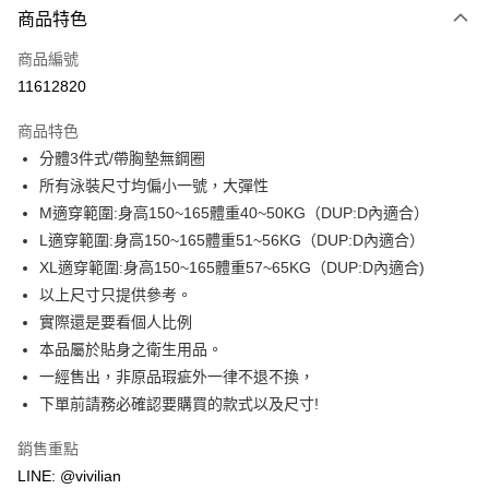
商品特色
信用卡一次付款
商品編號
信用卡分期付款
11612820
3 期 0 利率 每期
NT$330
21家銀行
商品特色
合作金庫商業銀行
第一商業銀行
超商取貨付款
分體3件式/帶胸墊無鋼圈
華南商業銀行
彰化商業銀行
所有泳裝尺寸均偏小一號，大彈性
LINE Pay
上海商業儲蓄銀行
台北富邦商業銀行
國泰世華商業銀行
兆豐國際商業銀行
M適穿範圍:身高150~165體重40~50KG（DUP:D內適合）
Apple Pay
臺灣中小企業銀行
台中商業銀行
L適穿範圍:身高150~165體重51~56KG（DUP:D內適合）
匯豐（台灣）商業銀行
華泰商業銀行
XL適穿範圍:身高150~165體重57~65KG（DUP:D內適合)
街口支付
聯邦商業銀行
遠東國際商業銀行
以上尺寸只提供參考。
元大商業銀行
永豐商業銀行
悠遊付
實際還是要看個人比例
玉山商業銀行
星展（台灣）商業銀行
本品屬於貼身之衛生用品。
台新國際商業銀行
中國信託商業銀行
Google Pay
台灣樂天信用卡公司
一經售出，非原品瑕疵外一律不退不換，
大哥付你分期
下單前請務必確認要購買的款式以及尺寸!
相關說明
【大哥付你分期使用說明】
銷售重點
AFTEE先享後付
1.本服務由台灣大哥大提供，台灣大哥大用戶可立即使用無須另外申請。
LINE: @vivilian
2.付款方式選擇「大哥付你分期」，訂單成立後會自動跳轉到大哥付的交易
相關說明