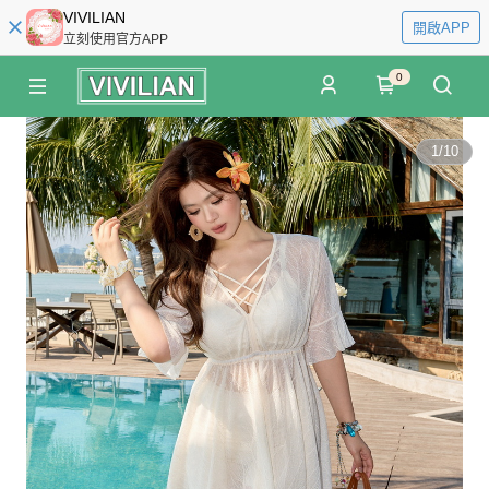
VIVILIAN
開啟APP
立刻使用官方APP
0
1
/
10