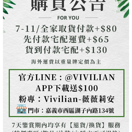
２．關於個人資料處理事宜，請瀏覽以下網址：
https://aftee.tw/terms/#terms3
３．未成年的使用者請事先徵得法定代理人或監護人之同意方可使用
「AFTEE先享後付」，若未經同意申辦者引起之損失，本公司不負相關責
任。
４．使用「AFTEE先享後付」時，將依據個別帳號之用戶狀況，依本公司即
時審查核予不同之上限額度；若仍有額度不足之情形，本公司將視審查結果
請求用戶進行身份認證。
５．嚴禁一人註冊多個帳號或使用他人資訊註冊。若發現惡意使用之情形，
恩沛科技股份有限公司將有權停止該用戶之使用額度並採取法律行動。