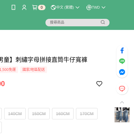
0
中文 (繁體)
TWD
男童】刺繡字母拼接直筒牛仔寬褲
1,500免運
國家/地區配送
90
140CM
150CM
160CM
170CM