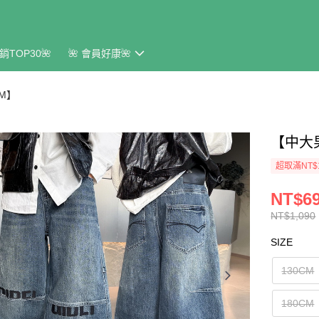
銷TOP30🌺
🌺 會員好康🌺
CM】
【中大
超取滿NT$
NT$6
NT$1,090
SIZE
130CM
180CM