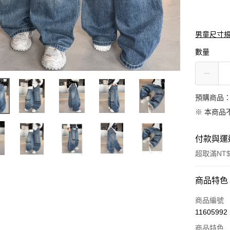
男童尺寸
數量
預購商品：
※ 本商品
付款與運
超取滿NT$
付款方式
商品特色
信用卡一
商品編號
11605992
信用卡分
商品特色