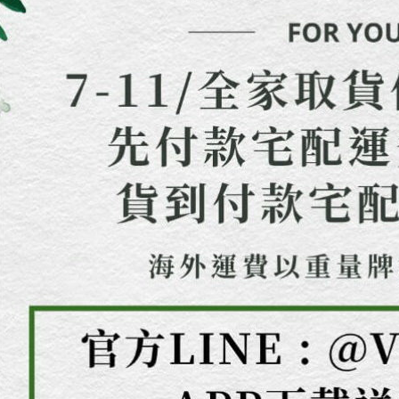
即時審查
結果請求
５．嚴禁
形，恩沛
動。