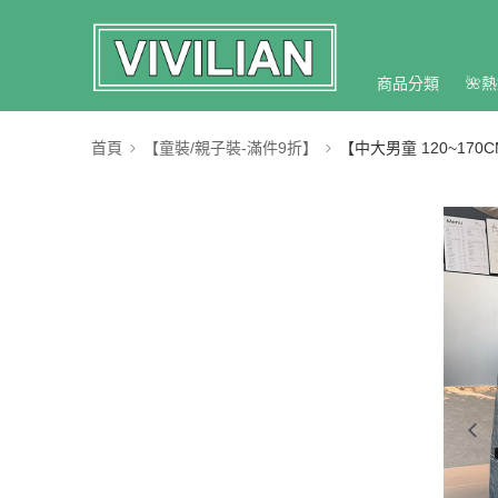
商品分類
🌺熱
首頁
【童裝/親子裝-滿件9折】
【中大男童 120~170