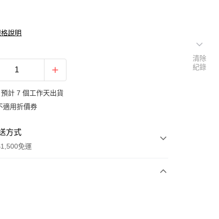
規格說明
清除
紀錄
預計 7 個工作天出貨
不適用折價券
送方式
1,500免運
次付款
期付款