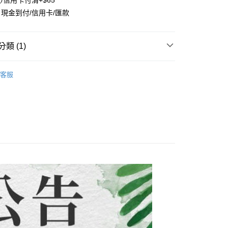
/信用卡付清+$65
評估內容。
：先確認商品／服務後，再付款。
現金到付/信用卡/匯款
式說明】
項不併入電信帳單，「大哥付你分期」於每月結算日後寄送繳費提
EE先享後付」結帳流程】
方式選擇「AFTEE先享後付」後，將跳轉至「AFTEE先享後
付款
訊連結打開帳單後，可選擇「超商條碼／台灣大直營門市／銀行轉
頁面，進行簡訊認證並確認金額後，即可完成結帳。
類 (1)
付／iPASS MONEY」等通路繳費。
0，滿NT$1,500(含以上)免運費
成立數日內，您將收到繳費通知簡訊。
費通知簡訊後14天內，點擊此簡訊中的連結，可透過四大超商
子裝-滿件9折】
【中大男童 120~170CM】
項】
網路銀行／等多元方式進行付款，方視為交易完成。
付款
客服
係由「台灣大哥大股份有限公司」（以下簡稱本公司）所提供，讓
：結帳手續完成當下不需立刻繳費，但若您需要取消訂單，請聯
0，滿NT$1,500(含以上)免運費
易時，得透過本服務購買商品或服務，並由商店將買賣／分期付
的店家。未經商家同意取消之訂單仍視為有效，需透過AFTEE
金債權讓與本公司後，依約使用本公司帳單繳交帳款。
繳納相關費用。
配到府
意付款使用「大哥付你分期」之契約關係目的，商店將以您的個人
否成功請以「AFTEE先享後付 」之結帳頁面顯示為準，若有關於
含姓名、電話或地址）提供予台灣大哥大進項蒐集、處理及利
功／繳費後需取消欲退款等相關疑問，請聯繫「AFTEE先享後
5，滿NT$1,500(含以上)免運費
公司與您本人進行分期帳單所需資料之確認、核對及更正。
援中心」
https://netprotections.freshdesk.com/support/home
戶服務條款，請詳閱以下連結：
https://oppay.tw/userRule
項】
30，滿NT$1,500(含以上)免運費
恩沛科技股份有限公司提供之「AFTEE先享後付」服務完成之
依本服務之必要範圍內提供個人資料，並將交易相關給付款項請
查看運費
讓予恩沛科技股份有限公司。
個人資料處理事宜，請瀏覽以下網址：
ee.tw/terms/#terms3
年的使用者請事先徵得法定代理人或監護人之同意方可使用
E先享後付」，若未經同意申辦者引起之損失，本公司不負相關責
AFTEE先享後付」時，將依據個別帳號之用戶狀況，依本公司