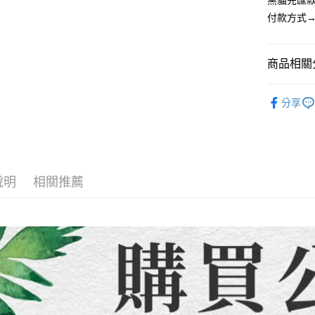
黑貓先匯款
無法說明
３．安心
付款方式→
【繳款方
運送方式
1.分期款
【「AFT
醒簡訊。
１．於結帳
全家取貨
2.透過簡
付」結帳
商品相關分
帳／街口支
每筆NT$8
２．訂單
３．收到繳
【童裝/親
【注意事
／ATM／
7-11取貨
分享
1.本服務
※ 請注意
每筆NT$8
用戶於交
絡購買商品
款買賣價
先享後付
先付款宅
2.基於同
※ 交易是
資料（包
是否繳費成
每筆NT$6
用，由本
付客戶支
說明
相關推薦
3.完整用
貨到付款
【注意事
每筆NT$1
１．透過由
交易，需
海外配送
求債權轉
２．關於
https://aft
３．未成
「AFTE
任。
４．使用「