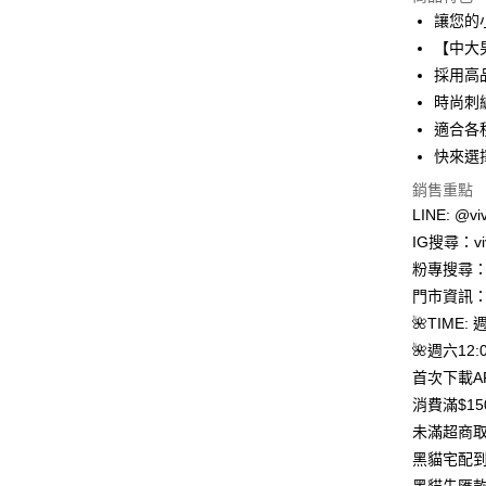
3 期 
讓您的
合作金
【中大
超商取貨
華南商
採用高
LINE Pay
上海商
時尚刺
國泰世
適合各
Apple Pay
臺灣中
快來選
匯豐（
街口支付
聯邦商
銷售重點
元大商
悠遊付
LINE: @viv
玉山商
IG搜尋：viv
台新國
Google Pa
粉專搜尋：V
台灣樂
大哥付你
門市資訊：
相關說明
🌺TIME: 
【大哥付
🌺週六12:0
AFTEE先
1.本服務
首次下載A
2.付款方
相關說明
流程，驗
【關於「A
消費滿$1
ATM付款
完成交易
AFTEE
未滿超商取
3.實際核
便利好安
4.訂單成
貨到付款
黑貓宅配到
１．簡單
消。如遇
２．便利