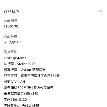
付款方式
商品特色
信用卡一次付款
商品編號
信用卡分期付款
11580781
3 期 0 利率 每期
NT$299
21家銀行
商品特色
合作金庫商業銀行
第一商業銀行
超商取貨付款
底厚5Cm
華南商業銀行
彰化商業銀行
LINE Pay
上海商業儲蓄銀行
台北富邦商業銀行
銷售重點
國泰世華商業銀行
兆豐國際商業銀行
Apple Pay
LINE: @vivilian
臺灣中小企業銀行
台中商業銀行
IG搜尋：vivilian2017
匯豐（台灣）商業銀行
華泰商業銀行
街口支付
聯邦商業銀行
遠東國際商業銀行
粉專搜尋：Vivilian-薇薇莉安
元大商業銀行
永豐商業銀行
Google Pay
門市資訊：嘉義市西區湖子內路134號
玉山商業銀行
星展（台灣）商業銀行
APP:VIVILIAN
台新國際商業銀行
中國信託商業銀行
大哥付你分期
消費滿$1500不限付款方式免運費
台灣樂天信用卡公司
相關說明
未滿超商取貨付款+$80
【大哥付你分期使用說明】
AFTEE先享後付
宅配到家+$130
1.本服務由台灣大哥大提供，台灣大哥大用戶可立即使用無須另外申請。
2.付款方式選擇「大哥付你分期」，訂單成立後會自動跳轉到大哥付的交易
相關說明
先匯款/信用卡付清+$65