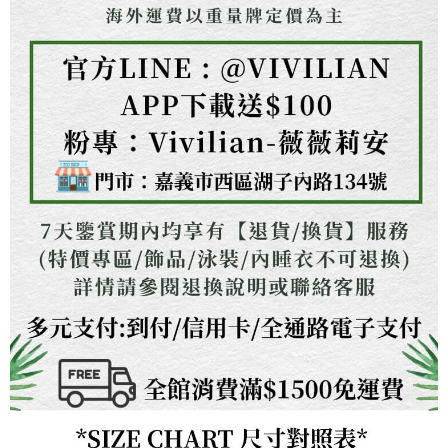
https://aftee.tw/terms/#terms3
３．未成年的使用者請事先徵得法定代理人或監護人之同意方可使用
「AFTEE先享後付」，若未經同意申辦者引起之損失，本公司不負相關責
任。
４．使用「AFTEE先享後付」時，將依據個別帳號之用戶狀況，依本公司即
時審查核予不同之上限額度；若仍有額度不足之情形，本公司將視審查結果
請求用戶進行身份認證。
５．嚴禁一人註冊多個帳號或使用他人資訊註冊。若發現惡意使用之情形，
恩沛科技股份有限公司將有權停止該用戶之使用額度並採取法律行動。