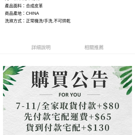
流程，驗證手機門號後，選擇欲分期的期數、繳款截止日，確認付款後即完
【關於「AFTEE先享後付」】
產品面料：合成皮革
成交易。
ATM付款
AFTEE先享後付是「在收到商品之後才付款」的支付方式。 讓您購物簡單
3.實際核准額度、可分期數及費用金額請依後續交易確認頁面所載為準。
商品產地：CHINA
便利好安心！
4.訂單成立30分鐘內，如未前往確認交易或遇審核未通過，訂單將自動取
貨到付款
１．簡單：不需註冊會員、不需綁卡、不需儲值。
洗滌方式：正常機洗/手洗,不可烘乾
消。如遇「轉專審核」未通過狀況，表示未達大哥付你分期系統評分，恕無
２．便利：只要手機號碼，簡訊認證，即可結帳。
法說明評估內容。
３．安心：先確認商品／服務後，再付款。
【繳款方式說明】
運送方式
1.分期款項不併入電信帳單，「大哥付你分期」於每月結算日後寄送繳費提
【「AFTEE先享後付」結帳流程】
全家取貨付款
醒簡訊。
詳細說明
相關推薦
１．於結帳方式選擇「AFTEE先享後付」後，將跳轉至「AFTEE先享後付」
2.透過簡訊連結打開帳單後，可選擇「超商條碼／台灣大直營門市／銀行轉
每筆NT$80，滿NT$1,500(含以上)免運費
結帳頁面，進行簡訊認證並確認金額後，即可完成結帳。
帳／街口支付／iPASS MONEY」等通路繳費。
２．訂單成立數日內，您將收到繳費通知簡訊。
7-11取貨付款
３．收到繳費通知簡訊後14天內，點擊此簡訊中的連結，可透過四大超商／
【注意事項】
ATM／網路銀行／等多元方式進行付款，方視為交易完成。
每筆NT$80，滿NT$1,500(含以上)免運費
1.本服務係由「台灣大哥大股份有限公司」（以下簡稱本公司）所提供，讓
※ 請注意：結帳手續完成當下不需立刻繳費，但若您需要取消訂單，請聯絡
用戶於交易時，得透過本服務購買商品或服務，並由商店將買賣／分期付款
購買商品的店家。未經商家同意取消之訂單仍視為有效，需透過AFTEE先享
先付款宅配到府
買賣價金債權讓與本公司後，依約使用本公司帳單繳交帳款。
後付繳納相關費用。
2.基於同意付款使用「大哥付你分期」之契約關係目的，商店將以您的個人
每筆NT$65，滿NT$1,500(含以上)免運費
※ 交易是否成功請以「AFTEE先享後付 」之結帳頁面顯示為準，若有關於
資料（包含姓名、電話或地址）提供予台灣大哥大進項蒐集、處理及利用，
是否繳費成功／繳費後需取消欲退款等相關疑問，請聯繫「AFTEE先享後付
由本公司與您本人進行分期帳單所需資料之確認、核對及更正。
客戶支援中心」
https://netprotections.freshdesk.com/support/home
貨到付款
3.完整用戶服務條款，請詳閱以下連結：
https://oppay.tw/userRule
每筆NT$130，滿NT$1,500(含以上)免運費
【注意事項】
１．透過由恩沛科技股份有限公司提供之「AFTEE先享後付」服務完成之交
海外配送
查看運費
易，需依本服務之必要範圍內提供個人資料，並將交易相關給付款項請求債
權轉讓予恩沛科技股份有限公司。
２．關於個人資料處理事宜，請瀏覽以下網址：