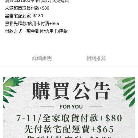
消費滿$1500不限付款方式免運費
4.訂單成立30分鐘內，如未前往確認交易或遇審核未通過，訂單將自動取
貨到付款
１．簡單：不需註冊會員、不需綁卡、不需儲值。
消。如遇「轉專審核」未通過狀況，表示未達大哥付你分期系統評分，恕無
未滿超商取貨付款+$80
２．便利：只要手機號碼，簡訊認證，即可結帳。
法說明評估內容。
３．安心：先確認商品／服務後，再付款。
黑貓宅配到家+$130
【繳款方式說明】
運送方式
黑貓先匯款/信用卡付清+$65
1.分期款項不併入電信帳單，「大哥付你分期」於每月結算日後寄送繳費提
【「AFTEE先享後付」結帳流程】
全家取貨付款
醒簡訊。
付款方式→現金到付/信用卡/匯款
１．於結帳方式選擇「AFTEE先享後付」後，將跳轉至「AFTEE先享後付」
2.透過簡訊連結打開帳單後，可選擇「超商條碼／台灣大直營門市／銀行轉
每筆NT$80，滿NT$1,500(含以上)免運費
結帳頁面，進行簡訊認證並確認金額後，即可完成結帳。
帳／街口支付／iPASS MONEY」等通路繳費。
２．訂單成立數日內，您將收到繳費通知簡訊。
7-11取貨付款
３．收到繳費通知簡訊後14天內，點擊此簡訊中的連結，可透過四大超商／
【注意事項】
ATM／網路銀行／等多元方式進行付款，方視為交易完成。
每筆NT$80，滿NT$1,500(含以上)免運費
1.本服務係由「台灣大哥大股份有限公司」（以下簡稱本公司）所提供，讓
詳細說明
相關推薦
※ 請注意：結帳手續完成當下不需立刻繳費，但若您需要取消訂單，請聯絡
用戶於交易時，得透過本服務購買商品或服務，並由商店將買賣／分期付款
購買商品的店家。未經商家同意取消之訂單仍視為有效，需透過AFTEE先享
先付款宅配到府
買賣價金債權讓與本公司後，依約使用本公司帳單繳交帳款。
後付繳納相關費用。
2.基於同意付款使用「大哥付你分期」之契約關係目的，商店將以您的個人
每筆NT$65，滿NT$1,500(含以上)免運費
※ 交易是否成功請以「AFTEE先享後付 」之結帳頁面顯示為準，若有關於
資料（包含姓名、電話或地址）提供予台灣大哥大進項蒐集、處理及利用，
是否繳費成功／繳費後需取消欲退款等相關疑問，請聯繫「AFTEE先享後付
由本公司與您本人進行分期帳單所需資料之確認、核對及更正。
客戶支援中心」
https://netprotections.freshdesk.com/support/home
貨到付款
3.完整用戶服務條款，請詳閱以下連結：
https://oppay.tw/userRule
每筆NT$130，滿NT$1,500(含以上)免運費
【注意事項】
１．透過由恩沛科技股份有限公司提供之「AFTEE先享後付」服務完成之交
海外配送
查看運費
易，需依本服務之必要範圍內提供個人資料，並將交易相關給付款項請求債
權轉讓予恩沛科技股份有限公司。
２．關於個人資料處理事宜，請瀏覽以下網址：
https://aftee.tw/terms/#terms3
３．未成年的使用者請事先徵得法定代理人或監護人之同意方可使用
「AFTEE先享後付」，若未經同意申辦者引起之損失，本公司不負相關責