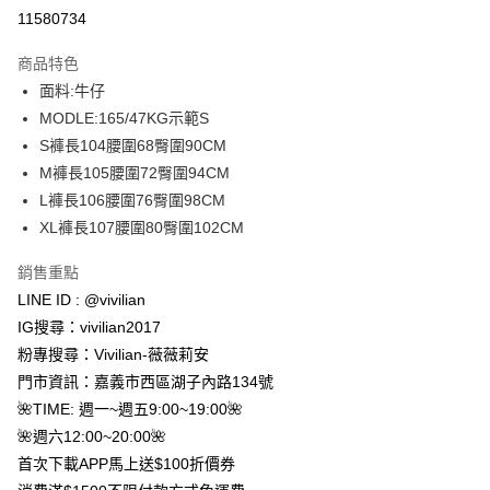
信用卡分期付款
11580734
3 期 0 利率 每期
NT$230
21家銀行
商品特色
合作金庫商業銀行
第一商業銀行
超商取貨付款
面料:牛仔
華南商業銀行
彰化商業銀行
MODLE:165/47KG示範S
LINE Pay
上海商業儲蓄銀行
台北富邦商業銀行
國泰世華商業銀行
兆豐國際商業銀行
S褲長104腰圍68臀圍90CM
Apple Pay
臺灣中小企業銀行
台中商業銀行
M褲長105腰圍72臀圍94CM
匯豐（台灣）商業銀行
華泰商業銀行
L褲長106腰圍76臀圍98CM
街口支付
聯邦商業銀行
遠東國際商業銀行
XL褲長107腰圍80臀圍102CM
元大商業銀行
永豐商業銀行
悠遊付
玉山商業銀行
星展（台灣）商業銀行
銷售重點
台新國際商業銀行
中國信託商業銀行
Google Pay
LINE ID : @vivilian
台灣樂天信用卡公司
大哥付你分期
IG搜尋：vivilian2017
相關說明
粉專搜尋：Vivilian-薇薇莉安
【大哥付你分期使用說明】
門市資訊：嘉義市西區湖子內路134號
AFTEE先享後付
1.本服務由台灣大哥大提供，台灣大哥大用戶可立即使用無須另外申請。
🌺TIME: 週一~週五9:00~19:00🌺
2.付款方式選擇「大哥付你分期」，訂單成立後會自動跳轉到大哥付的交易
相關說明
流程，驗證手機門號後，選擇欲分期的期數、繳款截止日，確認付款後即完
🌺週六12:00~20:00🌺
【關於「AFTEE先享後付」】
成交易。
ATM付款
首次下載APP馬上送$100折價券
AFTEE先享後付是「在收到商品之後才付款」的支付方式。 讓您購物簡單
3.實際核准額度、可分期數及費用金額請依後續交易確認頁面所載為準。
便利好安心！