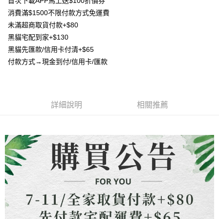
首次下載APP馬上送$100折價券
4.訂單成立30分鐘內，如未前往確認交易或遇審核未通過，訂單將自動取
貨到付款
１．簡單：不需註冊會員、不需綁卡、不需儲值。
消。如遇「轉專審核」未通過狀況，表示未達大哥付你分期系統評分，恕無
消費滿$1500不限付款方式免運費
２．便利：只要手機號碼，簡訊認證，即可結帳。
法說明評估內容。
３．安心：先確認商品／服務後，再付款。
未滿超商取貨付款+$80
【繳款方式說明】
運送方式
黑貓宅配到家+$130
1.分期款項不併入電信帳單，「大哥付你分期」於每月結算日後寄送繳費提
【「AFTEE先享後付」結帳流程】
全家取貨付款
醒簡訊。
黑貓先匯款/信用卡付清+$65
１．於結帳方式選擇「AFTEE先享後付」後，將跳轉至「AFTEE先享後付」
2.透過簡訊連結打開帳單後，可選擇「超商條碼／台灣大直營門市／銀行轉
每筆NT$80，滿NT$1,500(含以上)免運費
結帳頁面，進行簡訊認證並確認金額後，即可完成結帳。
付款方式→現金到付/信用卡/匯款
帳／街口支付／iPASS MONEY」等通路繳費。
２．訂單成立數日內，您將收到繳費通知簡訊。
7-11取貨付款
３．收到繳費通知簡訊後14天內，點擊此簡訊中的連結，可透過四大超商／
【注意事項】
ATM／網路銀行／等多元方式進行付款，方視為交易完成。
每筆NT$80，滿NT$1,500(含以上)免運費
1.本服務係由「台灣大哥大股份有限公司」（以下簡稱本公司）所提供，讓
※ 請注意：結帳手續完成當下不需立刻繳費，但若您需要取消訂單，請聯絡
用戶於交易時，得透過本服務購買商品或服務，並由商店將買賣／分期付款
購買商品的店家。未經商家同意取消之訂單仍視為有效，需透過AFTEE先享
詳細說明
相關推薦
先付款宅配到府
買賣價金債權讓與本公司後，依約使用本公司帳單繳交帳款。
後付繳納相關費用。
2.基於同意付款使用「大哥付你分期」之契約關係目的，商店將以您的個人
每筆NT$65，滿NT$1,500(含以上)免運費
※ 交易是否成功請以「AFTEE先享後付 」之結帳頁面顯示為準，若有關於
資料（包含姓名、電話或地址）提供予台灣大哥大進項蒐集、處理及利用，
是否繳費成功／繳費後需取消欲退款等相關疑問，請聯繫「AFTEE先享後付
由本公司與您本人進行分期帳單所需資料之確認、核對及更正。
客戶支援中心」
https://netprotections.freshdesk.com/support/home
貨到付款
3.完整用戶服務條款，請詳閱以下連結：
https://oppay.tw/userRule
每筆NT$130，滿NT$1,500(含以上)免運費
【注意事項】
１．透過由恩沛科技股份有限公司提供之「AFTEE先享後付」服務完成之交
海外配送
查看運費
易，需依本服務之必要範圍內提供個人資料，並將交易相關給付款項請求債
權轉讓予恩沛科技股份有限公司。
２．關於個人資料處理事宜，請瀏覽以下網址：
https://aftee.tw/terms/#terms3
３．未成年的使用者請事先徵得法定代理人或監護人之同意方可使用
「AFTEE先享後付」，若未經同意申辦者引起之損失，本公司不負相關責