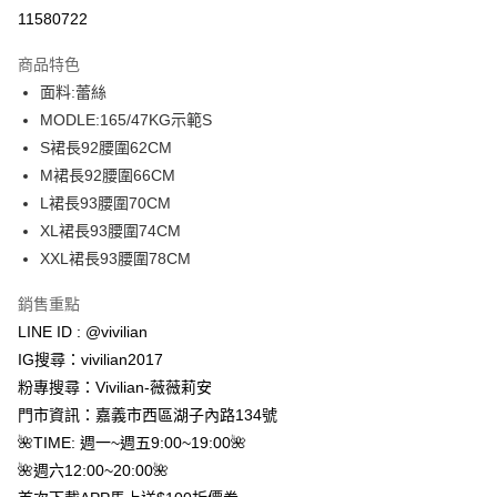
信用卡分期付款
11580722
3 期 0 利率 每期
NT$230
21家銀行
商品特色
合作金庫商業銀行
第一商業銀行
超商取貨付款
面料:蕾絲
華南商業銀行
彰化商業銀行
MODLE:165/47KG示範S
LINE Pay
上海商業儲蓄銀行
台北富邦商業銀行
國泰世華商業銀行
兆豐國際商業銀行
S裙長92腰圍62CM
Apple Pay
臺灣中小企業銀行
台中商業銀行
M裙長92腰圍66CM
匯豐（台灣）商業銀行
華泰商業銀行
L裙長93腰圍70CM
街口支付
聯邦商業銀行
遠東國際商業銀行
XL裙長93腰圍74CM
元大商業銀行
永豐商業銀行
悠遊付
XXL裙長93腰圍78CM
玉山商業銀行
星展（台灣）商業銀行
台新國際商業銀行
中國信託商業銀行
Google Pay
銷售重點
台灣樂天信用卡公司
大哥付你分期
LINE ID : @vivilian
相關說明
IG搜尋：vivilian2017
【大哥付你分期使用說明】
粉專搜尋：Vivilian-薇薇莉安
AFTEE先享後付
1.本服務由台灣大哥大提供，台灣大哥大用戶可立即使用無須另外申請。
門市資訊：嘉義市西區湖子內路134號
2.付款方式選擇「大哥付你分期」，訂單成立後會自動跳轉到大哥付的交易
相關說明
流程，驗證手機門號後，選擇欲分期的期數、繳款截止日，確認付款後即完
🌺TIME: 週一~週五9:00~19:00🌺
【關於「AFTEE先享後付」】
成交易。
ATM付款
🌺週六12:00~20:00🌺
AFTEE先享後付是「在收到商品之後才付款」的支付方式。 讓您購物簡單
3.實際核准額度、可分期數及費用金額請依後續交易確認頁面所載為準。
便利好安心！