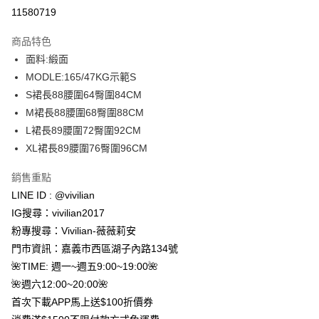
信用卡分期付款
11580719
3 期 0 利率 每期
NT$196
21家銀行
商品特色
合作金庫商業銀行
第一商業銀行
超商取貨付款
面料:緞面
華南商業銀行
彰化商業銀行
MODLE:165/47KG示範S
LINE Pay
上海商業儲蓄銀行
台北富邦商業銀行
國泰世華商業銀行
兆豐國際商業銀行
S裙長88腰圍64臀圍84CM
Apple Pay
臺灣中小企業銀行
台中商業銀行
M裙長88腰圍68臀圍88CM
匯豐（台灣）商業銀行
華泰商業銀行
L裙長89腰圍72臀圍92CM
街口支付
聯邦商業銀行
遠東國際商業銀行
XL裙長89腰圍76臀圍96CM
元大商業銀行
永豐商業銀行
悠遊付
玉山商業銀行
星展（台灣）商業銀行
銷售重點
台新國際商業銀行
中國信託商業銀行
Google Pay
LINE ID : @vivilian
台灣樂天信用卡公司
大哥付你分期
IG搜尋：vivilian2017
相關說明
粉專搜尋：Vivilian-薇薇莉安
【大哥付你分期使用說明】
門市資訊：嘉義市西區湖子內路134號
AFTEE先享後付
1.本服務由台灣大哥大提供，台灣大哥大用戶可立即使用無須另外申請。
🌺TIME: 週一~週五9:00~19:00🌺
2.付款方式選擇「大哥付你分期」，訂單成立後會自動跳轉到大哥付的交易
相關說明
流程，驗證手機門號後，選擇欲分期的期數、繳款截止日，確認付款後即完
🌺週六12:00~20:00🌺
【關於「AFTEE先享後付」】
成交易。
ATM付款
首次下載APP馬上送$100折價券
AFTEE先享後付是「在收到商品之後才付款」的支付方式。 讓您購物簡單
3.實際核准額度、可分期數及費用金額請依後續交易確認頁面所載為準。
便利好安心！