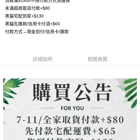
消費滿$1500不限付款方式免運費
4.訂單成立30分鐘內，如未前往確認交易或遇審核未通過，訂單將自動取
貨到付款
１．簡單：不需註冊會員、不需綁卡、不需儲值。
消。如遇「轉專審核」未通過狀況，表示未達大哥付你分期系統評分，恕無
未滿超商取貨付款+$80
２．便利：只要手機號碼，簡訊認證，即可結帳。
法說明評估內容。
３．安心：先確認商品／服務後，再付款。
黑貓宅配到家+$130
【繳款方式說明】
運送方式
黑貓先匯款/信用卡付清+$65
1.分期款項不併入電信帳單，「大哥付你分期」於每月結算日後寄送繳費提
【「AFTEE先享後付」結帳流程】
全家取貨付款
醒簡訊。
付款方式→現金到付/信用卡/匯款
１．於結帳方式選擇「AFTEE先享後付」後，將跳轉至「AFTEE先享後付」
2.透過簡訊連結打開帳單後，可選擇「超商條碼／台灣大直營門市／銀行轉
每筆NT$80，滿NT$1,500(含以上)免運費
結帳頁面，進行簡訊認證並確認金額後，即可完成結帳。
帳／街口支付／iPASS MONEY」等通路繳費。
２．訂單成立數日內，您將收到繳費通知簡訊。
7-11取貨付款
３．收到繳費通知簡訊後14天內，點擊此簡訊中的連結，可透過四大超商／
【注意事項】
ATM／網路銀行／等多元方式進行付款，方視為交易完成。
每筆NT$80，滿NT$1,500(含以上)免運費
1.本服務係由「台灣大哥大股份有限公司」（以下簡稱本公司）所提供，讓
詳細說明
相關推薦
※ 請注意：結帳手續完成當下不需立刻繳費，但若您需要取消訂單，請聯絡
用戶於交易時，得透過本服務購買商品或服務，並由商店將買賣／分期付款
購買商品的店家。未經商家同意取消之訂單仍視為有效，需透過AFTEE先享
先付款宅配到府
買賣價金債權讓與本公司後，依約使用本公司帳單繳交帳款。
後付繳納相關費用。
2.基於同意付款使用「大哥付你分期」之契約關係目的，商店將以您的個人
每筆NT$65，滿NT$1,500(含以上)免運費
※ 交易是否成功請以「AFTEE先享後付 」之結帳頁面顯示為準，若有關於
資料（包含姓名、電話或地址）提供予台灣大哥大進項蒐集、處理及利用，
是否繳費成功／繳費後需取消欲退款等相關疑問，請聯繫「AFTEE先享後付
由本公司與您本人進行分期帳單所需資料之確認、核對及更正。
客戶支援中心」
https://netprotections.freshdesk.com/support/home
貨到付款
3.完整用戶服務條款，請詳閱以下連結：
https://oppay.tw/userRule
每筆NT$130，滿NT$1,500(含以上)免運費
【注意事項】
１．透過由恩沛科技股份有限公司提供之「AFTEE先享後付」服務完成之交
海外配送
查看運費
易，需依本服務之必要範圍內提供個人資料，並將交易相關給付款項請求債
權轉讓予恩沛科技股份有限公司。
２．關於個人資料處理事宜，請瀏覽以下網址：
https://aftee.tw/terms/#terms3
３．未成年的使用者請事先徵得法定代理人或監護人之同意方可使用
「AFTEE先享後付」，若未經同意申辦者引起之損失，本公司不負相關責