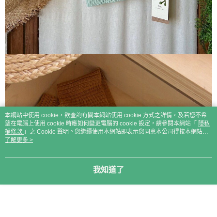
本網站中使用 cookie，欲查詢有關本網站使用 cookie 方式之詳情，及若您不希
望在電腦上使用 cookie 時應如何變更電腦的 cookie 設定，請參閱本網站「
隱私
權條款
」之 Cookie 聲明。您繼續使用本網站即表示您同意本公司得按本網站使
用條款之 Cookie 聲明使用 cookie。
了解更多 >
我知道了