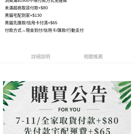
消費滿$1500不限付款方式免運費
4.訂單成立30分鐘內，如未前往確認交易或遇審核未通過，訂單將自動取
貨到付款
１．簡單：不需註冊會員、不需綁卡、不需儲值。
消。如遇「轉專審核」未通過狀況，表示未達大哥付你分期系統評分，恕無
未滿超商取貨付款+$80
２．便利：只要手機號碼，簡訊認證，即可結帳。
法說明評估內容。
３．安心：先確認商品／服務後，再付款。
黑貓宅配到家+$130
【繳款方式說明】
運送方式
黑貓先匯款/信用卡付清+$65
1.分期款項不併入電信帳單，「大哥付你分期」於每月結算日後寄送繳費提
【「AFTEE先享後付」結帳流程】
全家取貨付款
醒簡訊。
付款方式→現金到付/信用卡/匯款/行動支付
１．於結帳方式選擇「AFTEE先享後付」後，將跳轉至「AFTEE先享後付」
2.透過簡訊連結打開帳單後，可選擇「超商條碼／台灣大直營門市／銀行轉
每筆NT$80，滿NT$1,500(含以上)免運費
結帳頁面，進行簡訊認證並確認金額後，即可完成結帳。
帳／街口支付／iPASS MONEY」等通路繳費。
２．訂單成立數日內，您將收到繳費通知簡訊。
7-11取貨付款
３．收到繳費通知簡訊後14天內，點擊此簡訊中的連結，可透過四大超商／
【注意事項】
ATM／網路銀行／等多元方式進行付款，方視為交易完成。
每筆NT$80，滿NT$1,500(含以上)免運費
1.本服務係由「台灣大哥大股份有限公司」（以下簡稱本公司）所提供，讓
詳細說明
相關推薦
※ 請注意：結帳手續完成當下不需立刻繳費，但若您需要取消訂單，請聯絡
用戶於交易時，得透過本服務購買商品或服務，並由商店將買賣／分期付款
購買商品的店家。未經商家同意取消之訂單仍視為有效，需透過AFTEE先享
先付款宅配到府
買賣價金債權讓與本公司後，依約使用本公司帳單繳交帳款。
後付繳納相關費用。
2.基於同意付款使用「大哥付你分期」之契約關係目的，商店將以您的個人
每筆NT$65，滿NT$1,500(含以上)免運費
※ 交易是否成功請以「AFTEE先享後付 」之結帳頁面顯示為準，若有關於
資料（包含姓名、電話或地址）提供予台灣大哥大進項蒐集、處理及利用，
是否繳費成功／繳費後需取消欲退款等相關疑問，請聯繫「AFTEE先享後付
由本公司與您本人進行分期帳單所需資料之確認、核對及更正。
客戶支援中心」
https://netprotections.freshdesk.com/support/home
貨到付款
3.完整用戶服務條款，請詳閱以下連結：
https://oppay.tw/userRule
每筆NT$130，滿NT$1,500(含以上)免運費
【注意事項】
１．透過由恩沛科技股份有限公司提供之「AFTEE先享後付」服務完成之交
海外配送
查看運費
易，需依本服務之必要範圍內提供個人資料，並將交易相關給付款項請求債
權轉讓予恩沛科技股份有限公司。
２．關於個人資料處理事宜，請瀏覽以下網址：
https://aftee.tw/terms/#terms3
３．未成年的使用者請事先徵得法定代理人或監護人之同意方可使用
「AFTEE先享後付」，若未經同意申辦者引起之損失，本公司不負相關責