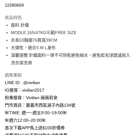
信用卡分期付款
11580669
3 期 0 利率 每期
NT$163
21家銀行
商品特色
合作金庫商業銀行
第一商業銀行
超商取貨付款
面料:針織
華南商業銀行
彰化商業銀行
MODLE:165/47KG示範FREE SIZE
LINE Pay
上海商業儲蓄銀行
台北富邦商業銀行
國泰世華商業銀行
兆豐國際商業銀行
衣長53胸圍76肩寬39CM
Apple Pay
臺灣中小企業銀行
台中商業銀行
大彈性，適合S M L身形
匯豐（台灣）商業銀行
華泰商業銀行
溫馨提醒:針織面料一律不可烘乾避免縮水，避免起毛球建議放入
街口支付
聯邦商業銀行
遠東國際商業銀行
洗衣袋洗滌
元大商業銀行
永豐商業銀行
悠遊付
玉山商業銀行
星展（台灣）商業銀行
銷售重點
台新國際商業銀行
中國信託商業銀行
Google Pay
LINE ID : @vivilian
台灣樂天信用卡公司
大哥付你分期
IG搜尋：vivilian2017
相關說明
粉專搜尋：Vivilian-薇薇莉安
【大哥付你分期使用說明】
門市資訊：嘉義市西區湖子內路134號
AFTEE先享後付
1.本服務由台灣大哥大提供，台灣大哥大用戶可立即使用無須另外申請。
🌺TIME: 週一~週五9:00~19:00🌺
2.付款方式選擇「大哥付你分期」，訂單成立後會自動跳轉到大哥付的交易
相關說明
流程，驗證手機門號後，選擇欲分期的期數、繳款截止日，確認付款後即完
🌺週六12:00~20:00🌺
【關於「AFTEE先享後付」】
成交易。
ATM付款
首次下載APP馬上送$100折價券
AFTEE先享後付是「在收到商品之後才付款」的支付方式。 讓您購物簡單
3.實際核准額度、可分期數及費用金額請依後續交易確認頁面所載為準。
便利好安心！