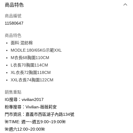
商品特色
信用卡一次付款
商品編號
信用卡分期付款
11580647
3 期 0 利率 每期
NT$196
21家銀行
商品特色
合作金庫商業銀行
第一商業銀行
超商取貨付款
面料:混紡棉
華南商業銀行
彰化商業銀行
MODLE:180/65KG示範XXL
LINE Pay
上海商業儲蓄銀行
台北富邦商業銀行
國泰世華商業銀行
兆豐國際商業銀行
M衣長68胸圍110CM
Apple Pay
臺灣中小企業銀行
台中商業銀行
L衣長70胸圍114CM
匯豐（台灣）商業銀行
華泰商業銀行
XL衣長72胸圍118CM
街口支付
聯邦商業銀行
遠東國際商業銀行
XXL衣長74胸圍122CM
元大商業銀行
永豐商業銀行
悠遊付
玉山商業銀行
星展（台灣）商業銀行
銷售重點
台新國際商業銀行
中國信託商業銀行
Google Pay
IG搜尋：vivilian2017
台灣樂天信用卡公司
大哥付你分期
粉專搜尋：Vivilian-薇薇莉安
相關說明
門市資訊：嘉義市西區湖子內路134號
【大哥付你分期使用說明】
🌺TIME: 週一~週五9:00~19:00🌺
AFTEE先享後付
1.本服務由台灣大哥大提供，台灣大哥大用戶可立即使用無須另外申請。
🌺週六12:00~20:00🌺
2.付款方式選擇「大哥付你分期」，訂單成立後會自動跳轉到大哥付的交易
相關說明