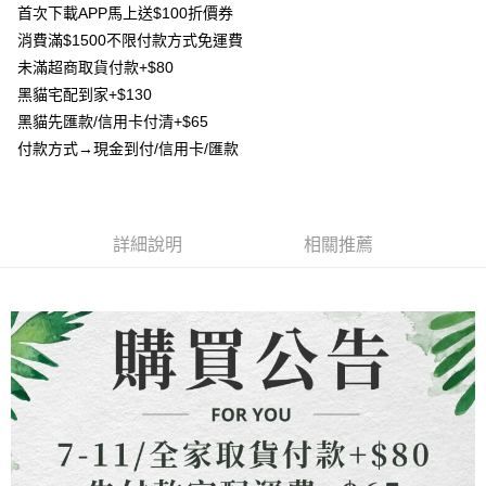
流程，驗證手機門號後，選擇欲分期的期數、繳款截止日，確認付款後即完
首次下載APP馬上送$100折價券
【關於「AFTEE先享後付」】
成交易。
ATM付款
消費滿$1500不限付款方式免運費
AFTEE先享後付是「在收到商品之後才付款」的支付方式。 讓您購物簡單
3.實際核准額度、可分期數及費用金額請依後續交易確認頁面所載為準。
便利好安心！
未滿超商取貨付款+$80
4.訂單成立30分鐘內，如未前往確認交易或遇審核未通過，訂單將自動取
貨到付款
１．簡單：不需註冊會員、不需綁卡、不需儲值。
消。如遇「轉專審核」未通過狀況，表示未達大哥付你分期系統評分，恕無
黑貓宅配到家+$130
２．便利：只要手機號碼，簡訊認證，即可結帳。
法說明評估內容。
３．安心：先確認商品／服務後，再付款。
黑貓先匯款/信用卡付清+$65
【繳款方式說明】
運送方式
付款方式→現金到付/信用卡/匯款
1.分期款項不併入電信帳單，「大哥付你分期」於每月結算日後寄送繳費提
【「AFTEE先享後付」結帳流程】
全家取貨付款
醒簡訊。
１．於結帳方式選擇「AFTEE先享後付」後，將跳轉至「AFTEE先享後付」
2.透過簡訊連結打開帳單後，可選擇「超商條碼／台灣大直營門市／銀行轉
每筆NT$80，滿NT$1,500(含以上)免運費
結帳頁面，進行簡訊認證並確認金額後，即可完成結帳。
帳／街口支付／iPASS MONEY」等通路繳費。
２．訂單成立數日內，您將收到繳費通知簡訊。
7-11取貨付款
３．收到繳費通知簡訊後14天內，點擊此簡訊中的連結，可透過四大超商／
詳細說明
相關推薦
【注意事項】
ATM／網路銀行／等多元方式進行付款，方視為交易完成。
每筆NT$80，滿NT$1,500(含以上)免運費
1.本服務係由「台灣大哥大股份有限公司」（以下簡稱本公司）所提供，讓
※ 請注意：結帳手續完成當下不需立刻繳費，但若您需要取消訂單，請聯絡
用戶於交易時，得透過本服務購買商品或服務，並由商店將買賣／分期付款
購買商品的店家。未經商家同意取消之訂單仍視為有效，需透過AFTEE先享
先付款宅配到府
買賣價金債權讓與本公司後，依約使用本公司帳單繳交帳款。
後付繳納相關費用。
2.基於同意付款使用「大哥付你分期」之契約關係目的，商店將以您的個人
每筆NT$65，滿NT$1,500(含以上)免運費
※ 交易是否成功請以「AFTEE先享後付 」之結帳頁面顯示為準，若有關於
資料（包含姓名、電話或地址）提供予台灣大哥大進項蒐集、處理及利用，
是否繳費成功／繳費後需取消欲退款等相關疑問，請聯繫「AFTEE先享後付
由本公司與您本人進行分期帳單所需資料之確認、核對及更正。
客戶支援中心」
https://netprotections.freshdesk.com/support/home
貨到付款
3.完整用戶服務條款，請詳閱以下連結：
https://oppay.tw/userRule
每筆NT$130，滿NT$1,500(含以上)免運費
【注意事項】
１．透過由恩沛科技股份有限公司提供之「AFTEE先享後付」服務完成之交
海外配送
查看運費
易，需依本服務之必要範圍內提供個人資料，並將交易相關給付款項請求債
權轉讓予恩沛科技股份有限公司。