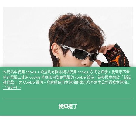
本網站中使用 cookie，欲查詢有關本網站使用 cookie 方式之詳情，及若您不希
望在電腦上使用 cookie 時應如何變更電腦的 cookie 設定，請參閱本網站「
隱私
權條款
」之 Cookie 聲明。您繼續使用本網站即表示您同意本公司得按本網站使
用條款之 Cookie 聲明使用 cookie。
了解更多 >
我知道了