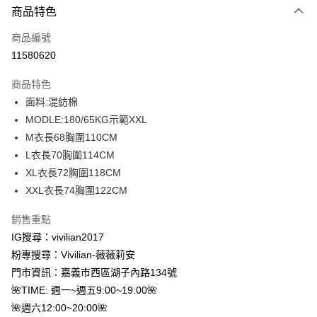
商品特色
信用卡一次付款
商品編號
信用卡分期付款
11580620
3 期 0 利率 每期
NT$196
21家銀行
商品特色
合作金庫商業銀行
第一商業銀行
超商取貨付款
面料:混紡棉
華南商業銀行
彰化商業銀行
MODLE:180/65KG示範XXL
LINE Pay
上海商業儲蓄銀行
台北富邦商業銀行
國泰世華商業銀行
兆豐國際商業銀行
M衣長68胸圍110CM
Apple Pay
臺灣中小企業銀行
台中商業銀行
L衣長70胸圍114CM
匯豐（台灣）商業銀行
華泰商業銀行
XL衣長72胸圍118CM
街口支付
聯邦商業銀行
遠東國際商業銀行
XXL衣長74胸圍122CM
元大商業銀行
永豐商業銀行
悠遊付
玉山商業銀行
星展（台灣）商業銀行
銷售重點
台新國際商業銀行
中國信託商業銀行
Google Pay
IG搜尋：vivilian2017
台灣樂天信用卡公司
大哥付你分期
粉專搜尋：Vivilian-薇薇莉安
相關說明
門市資訊：嘉義市西區湖子內路134號
【大哥付你分期使用說明】
🌺TIME: 週一~週五9:00~19:00🌺
AFTEE先享後付
1.本服務由台灣大哥大提供，台灣大哥大用戶可立即使用無須另外申請。
🌺週六12:00~20:00🌺
2.付款方式選擇「大哥付你分期」，訂單成立後會自動跳轉到大哥付的交易
相關說明