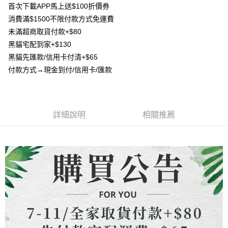
流程，驗證手機門號後，選擇欲分期的期數、繳款截止日，確認付款後即完
首次下載APP馬上送$100折價券
【關於「AFTEE先享後付」】
成交易。
ATM付款
消費滿$1500不限付款方式免運費
AFTEE先享後付是「在收到商品之後才付款」的支付方式。 讓您購物簡單
3.實際核准額度、可分期數及費用金額請依後續交易確認頁面所載為準。
便利好安心！
未滿超商取貨付款+$80
4.訂單成立30分鐘內，如未前往確認交易或遇審核未通過，訂單將自動取
貨到付款
１．簡單：不需註冊會員、不需綁卡、不需儲值。
消。如遇「轉專審核」未通過狀況，表示未達大哥付你分期系統評分，恕無
黑貓宅配到家+$130
２．便利：只要手機號碼，簡訊認證，即可結帳。
法說明評估內容。
３．安心：先確認商品／服務後，再付款。
黑貓先匯款/信用卡付清+$65
【繳款方式說明】
運送方式
付款方式→現金到付/信用卡/匯款
1.分期款項不併入電信帳單，「大哥付你分期」於每月結算日後寄送繳費提
【「AFTEE先享後付」結帳流程】
全家取貨付款
醒簡訊。
１．於結帳方式選擇「AFTEE先享後付」後，將跳轉至「AFTEE先享後付」
2.透過簡訊連結打開帳單後，可選擇「超商條碼／台灣大直營門市／銀行轉
每筆NT$80，滿NT$1,500(含以上)免運費
結帳頁面，進行簡訊認證並確認金額後，即可完成結帳。
帳／街口支付／iPASS MONEY」等通路繳費。
２．訂單成立數日內，您將收到繳費通知簡訊。
7-11取貨付款
３．收到繳費通知簡訊後14天內，點擊此簡訊中的連結，可透過四大超商／
詳細說明
相關推薦
【注意事項】
ATM／網路銀行／等多元方式進行付款，方視為交易完成。
每筆NT$80，滿NT$1,500(含以上)免運費
1.本服務係由「台灣大哥大股份有限公司」（以下簡稱本公司）所提供，讓
※ 請注意：結帳手續完成當下不需立刻繳費，但若您需要取消訂單，請聯絡
用戶於交易時，得透過本服務購買商品或服務，並由商店將買賣／分期付款
購買商品的店家。未經商家同意取消之訂單仍視為有效，需透過AFTEE先享
先付款宅配到府
買賣價金債權讓與本公司後，依約使用本公司帳單繳交帳款。
後付繳納相關費用。
2.基於同意付款使用「大哥付你分期」之契約關係目的，商店將以您的個人
每筆NT$65，滿NT$1,500(含以上)免運費
※ 交易是否成功請以「AFTEE先享後付 」之結帳頁面顯示為準，若有關於
資料（包含姓名、電話或地址）提供予台灣大哥大進項蒐集、處理及利用，
是否繳費成功／繳費後需取消欲退款等相關疑問，請聯繫「AFTEE先享後付
由本公司與您本人進行分期帳單所需資料之確認、核對及更正。
客戶支援中心」
https://netprotections.freshdesk.com/support/home
貨到付款
3.完整用戶服務條款，請詳閱以下連結：
https://oppay.tw/userRule
每筆NT$130，滿NT$1,500(含以上)免運費
【注意事項】
１．透過由恩沛科技股份有限公司提供之「AFTEE先享後付」服務完成之交
海外配送
查看運費
易，需依本服務之必要範圍內提供個人資料，並將交易相關給付款項請求債
權轉讓予恩沛科技股份有限公司。