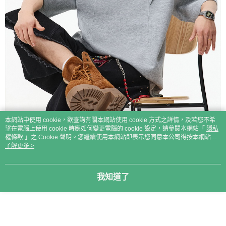
本網站中使用 cookie，欲查詢有關本網站使用 cookie 方式之詳情，及若您不希
望在電腦上使用 cookie 時應如何變更電腦的 cookie 設定，請參閱本網站「
隱私
權條款
」之 Cookie 聲明。您繼續使用本網站即表示您同意本公司得按本網站使
用條款之 Cookie 聲明使用 cookie。
了解更多 >
我知道了