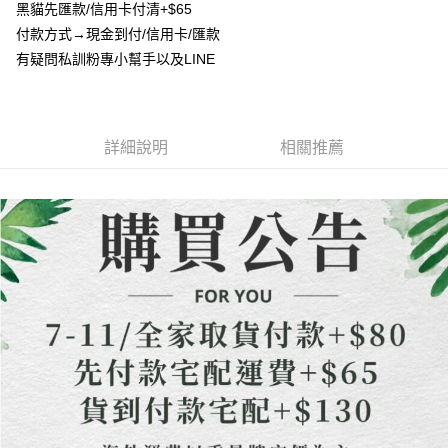
成交易。
ATM付款
黑貓先匯款/信用卡付清+$65
AFTEE先享後付是「在收到商品之後才付款」的支付方式。 讓您購物簡單
3.實際核准額度、可分期數及費用金額請依後續交易確認頁面所載為準。
便利好安心！
付款方式→現金到付/信用卡/匯款
4.訂單成立30分鐘內，如未前往確認交易或遇審核未通過，訂單將自動取
貨到付款
１．簡單：不需註冊會員、不需綁卡、不需儲值。
消。如遇「轉專審核」未通過狀況，表示未達大哥付你分期系統評分，恕無
有疑問私訓粉專小幫手以及LINE
２．便利：只要手機號碼，簡訊認證，即可結帳。
法說明評估內容。
３．安心：先確認商品／服務後，再付款。
【繳款方式說明】
運送方式
1.分期款項不併入電信帳單，「大哥付你分期」於每月結算日後寄送繳費提
【「AFTEE先享後付」結帳流程】
全家取貨付款
醒簡訊。
１．於結帳方式選擇「AFTEE先享後付」後，將跳轉至「AFTEE先享後付」
2.透過簡訊連結打開帳單後，可選擇「超商條碼／台灣大直營門市／銀行轉
詳細說明
相關推薦
每筆NT$80，滿NT$1,500(含以上)免運費
結帳頁面，進行簡訊認證並確認金額後，即可完成結帳。
帳／街口支付／iPASS MONEY」等通路繳費。
２．訂單成立數日內，您將收到繳費通知簡訊。
7-11取貨付款
３．收到繳費通知簡訊後14天內，點擊此簡訊中的連結，可透過四大超商／
【注意事項】
ATM／網路銀行／等多元方式進行付款，方視為交易完成。
每筆NT$80，滿NT$1,500(含以上)免運費
1.本服務係由「台灣大哥大股份有限公司」（以下簡稱本公司）所提供，讓
※ 請注意：結帳手續完成當下不需立刻繳費，但若您需要取消訂單，請聯絡
用戶於交易時，得透過本服務購買商品或服務，並由商店將買賣／分期付款
購買商品的店家。未經商家同意取消之訂單仍視為有效，需透過AFTEE先享
先付款宅配到府
買賣價金債權讓與本公司後，依約使用本公司帳單繳交帳款。
後付繳納相關費用。
2.基於同意付款使用「大哥付你分期」之契約關係目的，商店將以您的個人
每筆NT$65，滿NT$1,500(含以上)免運費
※ 交易是否成功請以「AFTEE先享後付 」之結帳頁面顯示為準，若有關於
資料（包含姓名、電話或地址）提供予台灣大哥大進項蒐集、處理及利用，
是否繳費成功／繳費後需取消欲退款等相關疑問，請聯繫「AFTEE先享後付
由本公司與您本人進行分期帳單所需資料之確認、核對及更正。
客戶支援中心」
https://netprotections.freshdesk.com/support/home
貨到付款
3.完整用戶服務條款，請詳閱以下連結：
https://oppay.tw/userRule
每筆NT$130，滿NT$1,500(含以上)免運費
【注意事項】
１．透過由恩沛科技股份有限公司提供之「AFTEE先享後付」服務完成之交
海外配送
查看運費
易，需依本服務之必要範圍內提供個人資料，並將交易相關給付款項請求債
權轉讓予恩沛科技股份有限公司。
２．關於個人資料處理事宜，請瀏覽以下網址：
https://aftee.tw/terms/#terms3