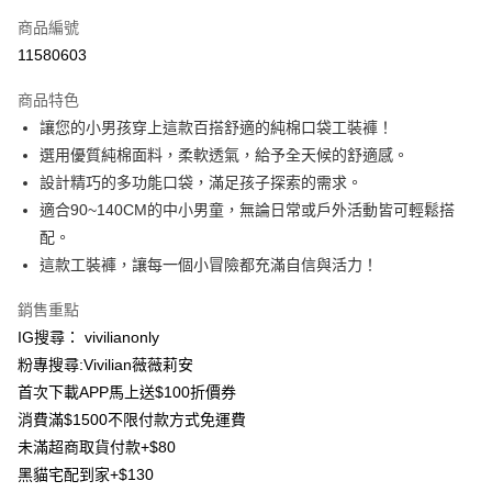
信用卡一次付款
商品編號
信用卡分期付款
11580603
3 期 0 利率 每期
NT$163
21家銀行
商品特色
合作金庫商業銀行
第一商業銀行
超商取貨付款
讓您的小男孩穿上這款百搭舒適的純棉口袋工裝褲！
華南商業銀行
彰化商業銀行
選用優質純棉面料，柔軟透氣，給予全天候的舒適感。
LINE Pay
上海商業儲蓄銀行
台北富邦商業銀行
國泰世華商業銀行
兆豐國際商業銀行
設計精巧的多功能口袋，滿足孩子探索的需求。
Apple Pay
臺灣中小企業銀行
台中商業銀行
適合90~140CM的中小男童，無論日常或戶外活動皆可輕鬆搭
匯豐（台灣）商業銀行
華泰商業銀行
配。
街口支付
聯邦商業銀行
遠東國際商業銀行
這款工裝褲，讓每一個小冒險都充滿自信與活力！
元大商業銀行
永豐商業銀行
悠遊付
玉山商業銀行
星展（台灣）商業銀行
銷售重點
台新國際商業銀行
中國信託商業銀行
Google Pay
IG搜尋： vivilianonly
台灣樂天信用卡公司
大哥付你分期
粉專搜尋:Vivilian薇薇莉安
相關說明
首次下載APP馬上送$100折價券
【大哥付你分期使用說明】
消費滿$1500不限付款方式免運費
AFTEE先享後付
1.本服務由台灣大哥大提供，台灣大哥大用戶可立即使用無須另外申請。
未滿超商取貨付款+$80
2.付款方式選擇「大哥付你分期」，訂單成立後會自動跳轉到大哥付的交易
相關說明
流程，驗證手機門號後，選擇欲分期的期數、繳款截止日，確認付款後即完
黑貓宅配到家+$130
【關於「AFTEE先享後付」】