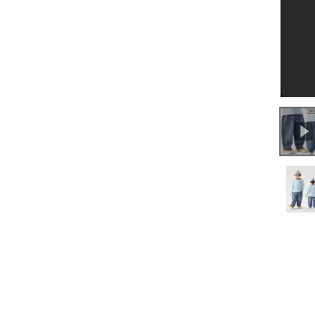
0:00
/
0:11