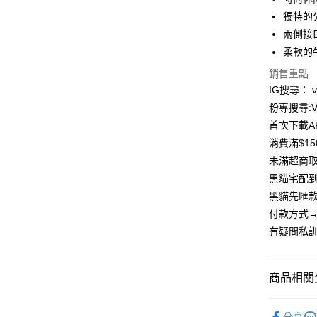
合作金
獨特的
超商取貨
華南商
兩側接
LINE Pay
上海商
柔軟的
國泰世
Apple Pay
銷售重點
臺灣中
匯豐（
IG搜尋： viv
街口支付
聯邦商
粉專搜尋:Vi
元大商
悠遊付
首次下載A
玉山商
消費滿$1
台新國
Google Pa
未滿超商取
台灣樂
大哥付你
黑貓宅配到
相關說明
黑貓先匯款
【大哥付
付款方式→
AFTEE先
1.本服務
有疑問私訓
2.付款方
相關說明
流程，驗
【關於「A
ATM付款
完成交易
AFTEE
3.實際核
便利好安
商品相關分
4.訂單成
貨到付款
１．簡單
消。如遇
２．便利
【童裝/親
無法說明
３．安心