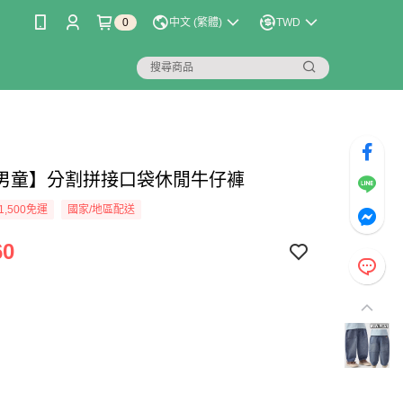
0
中文 (繁體)
TWD
男童】分割拼接口袋休閒牛仔褲
1,500免運
國家/地區配送
60