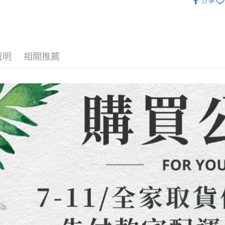
分享
【繳款方
運送方式
1.分期款
【「AFT
醒簡訊。
１．於結帳
全家取貨
2.透過簡
付」結帳
帳／街口支
每筆NT$8
２．訂單
３．收到繳
說明
相關推薦
【注意事
／ATM／
7-11取貨
1.本服務
※ 請注意
每筆NT$8
用戶於交
絡購買商品
款買賣價
先享後付
先付款宅
2.基於同
※ 交易是
資料（包
是否繳費成
每筆NT$6
用，由本
付客戶支
3.完整用
貨到付款
【注意事
每筆NT$1
１．透過由
交易，需
海外配送
求債權轉
２．關於
https://aft
３．未成
「AFTE
任。
４．使用「
即時審查