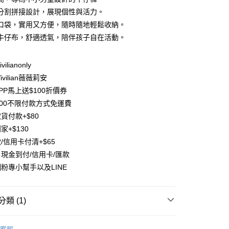
庫商業銀行
第一商業銀行
分割拼接設計，展現個性與活力。
付款
業銀行
彰化商業銀行
口袋，實用又方便，隨時隨地輕鬆收納。
業儲蓄銀行
台北富邦商業銀行
牛仔布，舒適透氣，陪伴孩子自在活動。
華商業銀行
兆豐國際商業銀行
小企業銀行
台中商業銀行
台灣）商業銀行
華泰商業銀行
ilianonly
業銀行
遠東國際商業銀行
vilian薇薇莉安
業銀行
永豐商業銀行
PP馬上送$100折價券
業銀行
星展（台灣）商業銀行
500不限付款方式免運費
際商業銀行
中國信託商業銀行
y
貨付款+$80
天信用卡公司
分期
家+$130
/信用卡付清+$65
你分期使用說明】
現金到付/信用卡/匯款
享後付
由台灣大哥大提供，台灣大哥大用戶可立即使用無須另外申請。
粉專小幫手以及LINE
式選擇「大哥付你分期」，訂單成立後會自動跳轉到大哥付的交易
證手機門號後，選擇欲分期的期數、繳款截止日，確認付款後即
FTEE先享後付」】
。
先享後付是「在收到商品之後才付款」的支付方式。 讓您購物簡單
准額度、可分期數及費用金額請依後續交易確認頁面所載為準。
心！
類 (1)
立30分鐘內，如未前往確認交易或遇審核未通過，訂單將自動取
：不需註冊會員、不需綁卡、不需儲值。
「轉專審核」未通過狀況，表示未達大哥付你分期系統評分，恕
：只要手機號碼，簡訊認證，即可結帳。
子裝-滿件9折】
【中小男童 90~140CM】
評估內容。
：先確認商品／服務後，再付款。