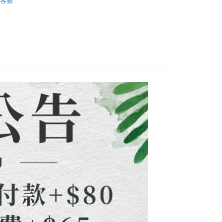
客服
式說明】
項不併入電信帳單，「大哥付你分期」於每月結算日後寄送繳費提
EE先享後付」結帳流程】
方式選擇「AFTEE先享後付」後，將跳轉至「AFTEE先享後
付款
訊連結打開帳單後，可選擇「超商條碼／台灣大直營門市／銀行轉
頁面，進行簡訊認證並確認金額後，即可完成結帳。
付／iPASS MONEY」等通路繳費。
0，滿NT$1,500(含以上)免運費
成立數日內，您將收到繳費通知簡訊。
費通知簡訊後14天內，點擊此簡訊中的連結，可透過四大超商
項】
網路銀行／等多元方式進行付款，方視為交易完成。
付款
係由「台灣大哥大股份有限公司」（以下簡稱本公司）所提供，讓
：結帳手續完成當下不需立刻繳費，但若您需要取消訂單，請聯
0，滿NT$1,500(含以上)免運費
易時，得透過本服務購買商品或服務，並由商店將買賣／分期付
的店家。未經商家同意取消之訂單仍視為有效，需透過AFTEE
金債權讓與本公司後，依約使用本公司帳單繳交帳款。
繳納相關費用。
配到府
意付款使用「大哥付你分期」之契約關係目的，商店將以您的個人
否成功請以「AFTEE先享後付 」之結帳頁面顯示為準，若有關於
含姓名、電話或地址）提供予台灣大哥大進項蒐集、處理及利
功／繳費後需取消欲退款等相關疑問，請聯繫「AFTEE先享後
5，滿NT$1,500(含以上)免運費
公司與您本人進行分期帳單所需資料之確認、核對及更正。
援中心」
https://netprotections.freshdesk.com/support/home
戶服務條款，請詳閱以下連結：
https://oppay.tw/userRule
項】
30，滿NT$1,500(含以上)免運費
恩沛科技股份有限公司提供之「AFTEE先享後付」服務完成之
依本服務之必要範圍內提供個人資料，並將交易相關給付款項請
查看運費
讓予恩沛科技股份有限公司。
個人資料處理事宜，請瀏覽以下網址：
ee.tw/terms/#terms3
年的使用者請事先徵得法定代理人或監護人之同意方可使用
E先享後付」，若未經同意申辦者引起之損失，本公司不負相關責
AFTEE先享後付」時，將依據個別帳號之用戶狀況，依本公司
核予不同之上限額度；若仍有額度不足之情形，本公司將視審查