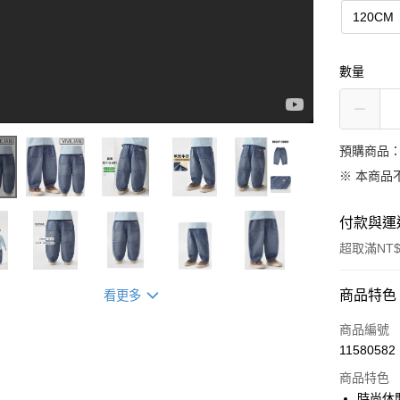
120CM
數量
預購商品：
※ 本商品
付款與運
6 影片
超取滿NT$
付款方式
商品特色
看更多
信用卡一
商品編號
11580582
信用卡分
商品特色
3 期 
時尚休