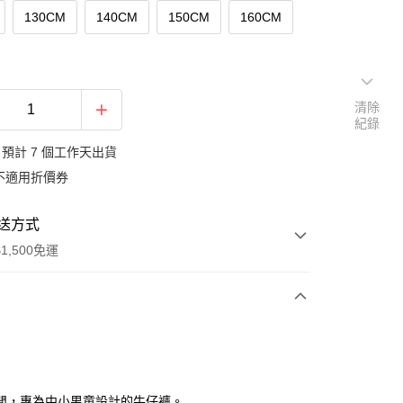
130CM
140CM
150CM
160CM
清除
紀錄
預計 7 個工作天出貨
不適用折價券
送方式
1,500免運
次付款
期付款
0 利率 每期
NT$186
21家銀行
閒，專為中小男童設計的牛仔褲。