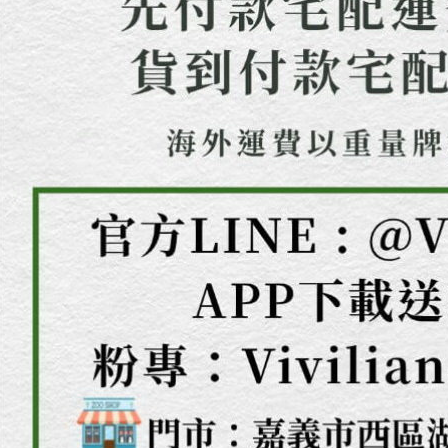
結果請求
５．嚴禁
形，恩沛
動。