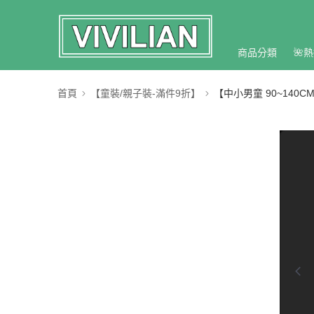
商品分類
🌺熱
首頁
【童裝/親子裝-滿件9折】
【中小男童 90~140C
0:00