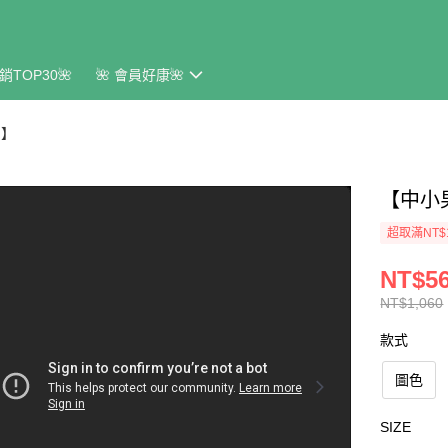
銷TOP30🌺
🌺 會員好康🌺
M】
【中小
超取滿NT$
NT$5
NT$1,060
款式
圖色
SIZE