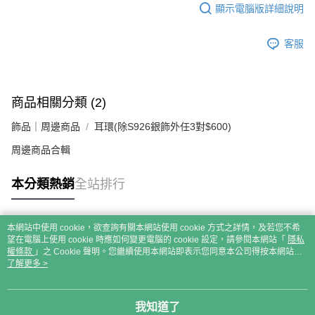
顯示電腦版詳細說明
客服
商品相關分類 (2)
飾品｜周邊商品
耳環(除S926銀飾外任3對$600)
周邊商品合輯
本分類熱銷
全站排行
本網站中使用 cookie，欲查詢有關本網站使用 cookie 方式之詳情，及若您不希
熱門標籤
望在電腦上使用 cookie 時應如何變更電腦的 cookie 設定，請參閱本網站「
隱私
權條款
」之 Cookie 聲明。您繼續使用本網站即表示您同意本公司得按本網站使
用條款之 Cookie 聲明使用 cookie。
了解更多 >
我知道了