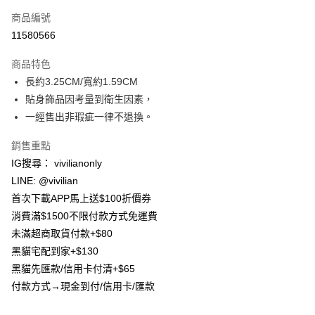
信用卡一次付款
商品編號
信用卡分期付款
11580566
3 期 0 利率 每期
NT$83
21家銀行
商品特色
合作金庫商業銀行
第一商業銀行
超商取貨付款
長約3.25CM/寬約1.59CM
華南商業銀行
彰化商業銀行
貼身飾品因考量到衛生因素，
LINE Pay
上海商業儲蓄銀行
台北富邦商業銀行
國泰世華商業銀行
兆豐國際商業銀行
一經售出非瑕疵一律不退換。
Apple Pay
臺灣中小企業銀行
台中商業銀行
銷售重點
匯豐（台灣）商業銀行
華泰商業銀行
街口支付
聯邦商業銀行
遠東國際商業銀行
IG搜尋： vivilianonly
元大商業銀行
永豐商業銀行
悠遊付
LINE: @vivilian
玉山商業銀行
星展（台灣）商業銀行
首次下載APP馬上送$100折價券
台新國際商業銀行
中國信託商業銀行
Google Pay
消費滿$1500不限付款方式免運費
台灣樂天信用卡公司
大哥付你分期
未滿超商取貨付款+$80
相關說明
黑貓宅配到家+$130
【大哥付你分期使用說明】
黑貓先匯款/信用卡付清+$65
AFTEE先享後付
1.本服務由台灣大哥大提供，台灣大哥大用戶可立即使用無須另外申請。
付款方式→現金到付/信用卡/匯款
2.付款方式選擇「大哥付你分期」，訂單成立後會自動跳轉到大哥付的交易
相關說明
流程，驗證手機門號後，選擇欲分期的期數、繳款截止日，確認付款後即完
【關於「AFTEE先享後付」】