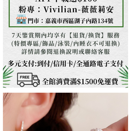
３．未成年的使用者請事先徵得法定代理人或監護人之同意方可使用
「AFTEE先享後付」，若未經同意申辦者引起之損失，本公司不負相關責
任。
４．使用「AFTEE先享後付」時，將依據個別帳號之用戶狀況，依本公司即
時審查核予不同之上限額度；若仍有額度不足之情形，本公司將視審查結果
請求用戶進行身份認證。
５．嚴禁一人註冊多個帳號或使用他人資訊註冊。若發現惡意使用之情形，
恩沛科技股份有限公司將有權停止該用戶之使用額度並採取法律行動。