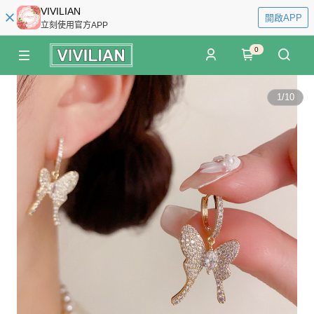
VIVILIAN
開啟APP
立刻使用官方APP
0
1
/
10