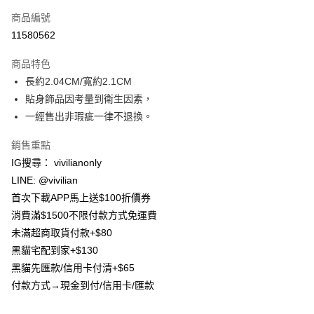
信用卡一次付款
商品編號
信用卡分期付款
11580562
3 期 0 利率 每期
NT$83
21家銀行
商品特色
合作金庫商業銀行
第一商業銀行
超商取貨付款
長約2.04CM/寬約2.1CM
華南商業銀行
彰化商業銀行
貼身飾品因考量到衛生因素，
LINE Pay
上海商業儲蓄銀行
台北富邦商業銀行
國泰世華商業銀行
兆豐國際商業銀行
一經售出非瑕疵一律不退換。
Apple Pay
臺灣中小企業銀行
台中商業銀行
銷售重點
匯豐（台灣）商業銀行
華泰商業銀行
街口支付
聯邦商業銀行
遠東國際商業銀行
IG搜尋： vivilianonly
元大商業銀行
永豐商業銀行
悠遊付
LINE: @vivilian
玉山商業銀行
星展（台灣）商業銀行
首次下載APP馬上送$100折價券
台新國際商業銀行
中國信託商業銀行
Google Pay
消費滿$1500不限付款方式免運費
台灣樂天信用卡公司
大哥付你分期
未滿超商取貨付款+$80
相關說明
黑貓宅配到家+$130
【大哥付你分期使用說明】
黑貓先匯款/信用卡付清+$65
AFTEE先享後付
1.本服務由台灣大哥大提供，台灣大哥大用戶可立即使用無須另外申請。
付款方式→現金到付/信用卡/匯款
2.付款方式選擇「大哥付你分期」，訂單成立後會自動跳轉到大哥付的交易
相關說明
流程，驗證手機門號後，選擇欲分期的期數、繳款截止日，確認付款後即完
【關於「AFTEE先享後付」】