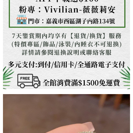
３．未成年的使用者請事先徵得法定代理人或監護人之同意方可使用
「AFTEE先享後付」，若未經同意申辦者引起之損失，本公司不負相關責
任。
４．使用「AFTEE先享後付」時，將依據個別帳號之用戶狀況，依本公司即
時審查核予不同之上限額度；若仍有額度不足之情形，本公司將視審查結果
請求用戶進行身份認證。
５．嚴禁一人註冊多個帳號或使用他人資訊註冊。若發現惡意使用之情形，
恩沛科技股份有限公司將有權停止該用戶之使用額度並採取法律行動。