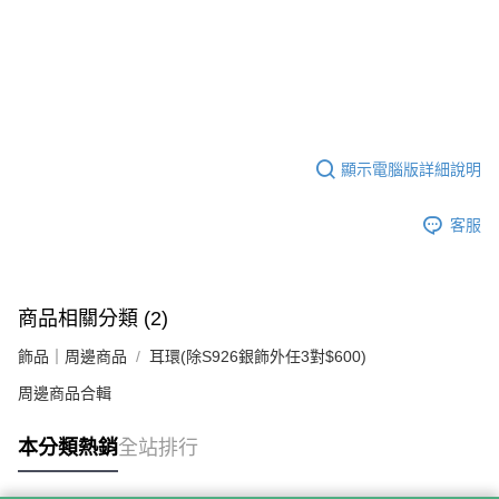
顯示電腦版詳細說明
客服
商品相關分類 (2)
飾品｜周邊商品
耳環(除S926銀飾外任3對$600)
周邊商品合輯
本分類熱銷
全站排行