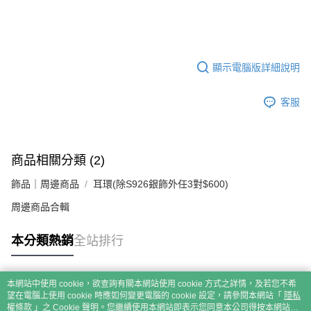
顯示電腦版詳細說明
客服
商品相關分類 (2)
飾品｜周邊商品
耳環(除S926銀飾外任3對$600)
周邊商品合輯
本分類熱銷
全站排行
本網站中使用 cookie，欲查詢有關本網站使用 cookie 方式之詳情，及若您不希
熱門標籤
望在電腦上使用 cookie 時應如何變更電腦的 cookie 設定，請參閱本網站「
隱私
權條款
」之 Cookie 聲明。您繼續使用本網站即表示您同意本公司得按本網站使