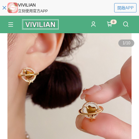
VIVILIAN
開啟APP
立刻使用官方APP
0
1
/
10