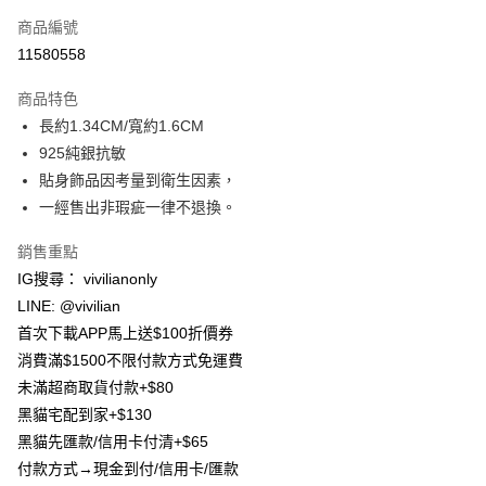
信用卡一次付款
商品編號
信用卡分期付款
11580558
3 期 0 利率 每期
NT$83
21家銀行
商品特色
合作金庫商業銀行
第一商業銀行
超商取貨付款
長約1.34CM/寬約1.6CM
華南商業銀行
彰化商業銀行
925純銀抗敏
LINE Pay
上海商業儲蓄銀行
台北富邦商業銀行
國泰世華商業銀行
兆豐國際商業銀行
貼身飾品因考量到衛生因素，
Apple Pay
臺灣中小企業銀行
台中商業銀行
一經售出非瑕疵一律不退換。
匯豐（台灣）商業銀行
華泰商業銀行
街口支付
聯邦商業銀行
遠東國際商業銀行
銷售重點
元大商業銀行
永豐商業銀行
悠遊付
IG搜尋： vivilianonly
玉山商業銀行
星展（台灣）商業銀行
LINE: @vivilian
台新國際商業銀行
中國信託商業銀行
Google Pay
首次下載APP馬上送$100折價券
台灣樂天信用卡公司
大哥付你分期
消費滿$1500不限付款方式免運費
相關說明
未滿超商取貨付款+$80
【大哥付你分期使用說明】
黑貓宅配到家+$130
AFTEE先享後付
1.本服務由台灣大哥大提供，台灣大哥大用戶可立即使用無須另外申請。
黑貓先匯款/信用卡付清+$65
2.付款方式選擇「大哥付你分期」，訂單成立後會自動跳轉到大哥付的交易
相關說明
流程，驗證手機門號後，選擇欲分期的期數、繳款截止日，確認付款後即完
付款方式→現金到付/信用卡/匯款
【關於「AFTEE先享後付」】