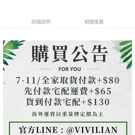
成交易。
ATM付款
AFTEE先享後付是「在收到商品之後才付款」的支付方式。 讓您購物簡單
3.實際核准額度、可分期數及費用金額請依後續交易確認頁面所載為準。
便利好安心！
4.訂單成立30分鐘內，如未前往確認交易或遇審核未通過，訂單將自動取
貨到付款
１．簡單：不需註冊會員、不需綁卡、不需儲值。
消。如遇「轉專審核」未通過狀況，表示未達大哥付你分期系統評分，恕無
２．便利：只要手機號碼，簡訊認證，即可結帳。
詳細說明
相關推薦
法說明評估內容。
３．安心：先確認商品／服務後，再付款。
【繳款方式說明】
運送方式
1.分期款項不併入電信帳單，「大哥付你分期」於每月結算日後寄送繳費提
【「AFTEE先享後付」結帳流程】
全家取貨付款
醒簡訊。
１．於結帳方式選擇「AFTEE先享後付」後，將跳轉至「AFTEE先享後付」
2.透過簡訊連結打開帳單後，可選擇「超商條碼／台灣大直營門市／銀行轉
每筆NT$80，滿NT$1,500(含以上)免運費
結帳頁面，進行簡訊認證並確認金額後，即可完成結帳。
帳／街口支付／iPASS MONEY」等通路繳費。
２．訂單成立數日內，您將收到繳費通知簡訊。
7-11取貨付款
３．收到繳費通知簡訊後14天內，點擊此簡訊中的連結，可透過四大超商／
【注意事項】
ATM／網路銀行／等多元方式進行付款，方視為交易完成。
每筆NT$80，滿NT$1,500(含以上)免運費
1.本服務係由「台灣大哥大股份有限公司」（以下簡稱本公司）所提供，讓
※ 請注意：結帳手續完成當下不需立刻繳費，但若您需要取消訂單，請聯絡
用戶於交易時，得透過本服務購買商品或服務，並由商店將買賣／分期付款
購買商品的店家。未經商家同意取消之訂單仍視為有效，需透過AFTEE先享
先付款宅配到府
買賣價金債權讓與本公司後，依約使用本公司帳單繳交帳款。
後付繳納相關費用。
2.基於同意付款使用「大哥付你分期」之契約關係目的，商店將以您的個人
每筆NT$65，滿NT$1,500(含以上)免運費
※ 交易是否成功請以「AFTEE先享後付 」之結帳頁面顯示為準，若有關於
資料（包含姓名、電話或地址）提供予台灣大哥大進項蒐集、處理及利用，
是否繳費成功／繳費後需取消欲退款等相關疑問，請聯繫「AFTEE先享後付
由本公司與您本人進行分期帳單所需資料之確認、核對及更正。
客戶支援中心」
https://netprotections.freshdesk.com/support/home
貨到付款
3.完整用戶服務條款，請詳閱以下連結：
https://oppay.tw/userRule
每筆NT$130，滿NT$1,500(含以上)免運費
【注意事項】
１．透過由恩沛科技股份有限公司提供之「AFTEE先享後付」服務完成之交
海外配送
查看運費
易，需依本服務之必要範圍內提供個人資料，並將交易相關給付款項請求債
權轉讓予恩沛科技股份有限公司。
２．關於個人資料處理事宜，請瀏覽以下網址：
https://aftee.tw/terms/#terms3