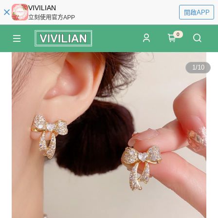
VIVILIAN
開啟APP
立刻使用官方APP
0
1
/
10