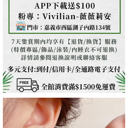
３．未成年的使用者請事先徵得法定代理人或監護人之同意方可使用
「AFTEE先享後付」，若未經同意申辦者引起之損失，本公司不負相關責
任。
４．使用「AFTEE先享後付」時，將依據個別帳號之用戶狀況，依本公司即
時審查核予不同之上限額度；若仍有額度不足之情形，本公司將視審查結果
請求用戶進行身份認證。
５．嚴禁一人註冊多個帳號或使用他人資訊註冊。若發現惡意使用之情形，
恩沛科技股份有限公司將有權停止該用戶之使用額度並採取法律行動。