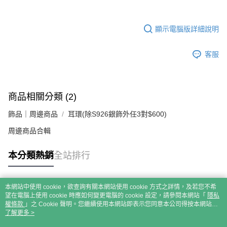
顯示電腦版詳細說明
客服
商品相關分類 (2)
飾品｜周邊商品
耳環(除S926銀飾外任3對$600)
周邊商品合輯
本分類熱銷
全站排行
本網站中使用 cookie，欲查詢有關本網站使用 cookie 方式之詳情，及若您不希
熱門標籤
望在電腦上使用 cookie 時應如何變更電腦的 cookie 設定，請參閱本網站「
隱私
權條款
」之 Cookie 聲明。您繼續使用本網站即表示您同意本公司得按本網站使
用條款之 Cookie 聲明使用 cookie。
了解更多 >