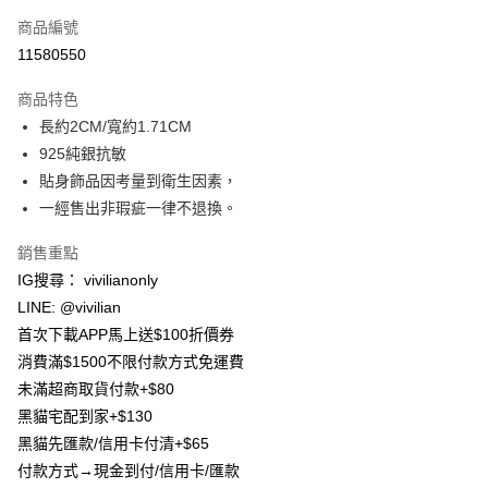
信用卡一次付款
商品編號
信用卡分期付款
11580550
3 期 0 利率 每期
NT$83
21家銀行
商品特色
合作金庫商業銀行
第一商業銀行
超商取貨付款
長約2CM/寬約1.71CM
華南商業銀行
彰化商業銀行
925純銀抗敏
LINE Pay
上海商業儲蓄銀行
台北富邦商業銀行
國泰世華商業銀行
兆豐國際商業銀行
貼身飾品因考量到衛生因素，
Apple Pay
臺灣中小企業銀行
台中商業銀行
一經售出非瑕疵一律不退換。
匯豐（台灣）商業銀行
華泰商業銀行
街口支付
聯邦商業銀行
遠東國際商業銀行
銷售重點
元大商業銀行
永豐商業銀行
悠遊付
IG搜尋： vivilianonly
玉山商業銀行
星展（台灣）商業銀行
LINE: @vivilian
台新國際商業銀行
中國信託商業銀行
Google Pay
首次下載APP馬上送$100折價券
台灣樂天信用卡公司
大哥付你分期
消費滿$1500不限付款方式免運費
相關說明
未滿超商取貨付款+$80
【大哥付你分期使用說明】
黑貓宅配到家+$130
AFTEE先享後付
1.本服務由台灣大哥大提供，台灣大哥大用戶可立即使用無須另外申請。
黑貓先匯款/信用卡付清+$65
2.付款方式選擇「大哥付你分期」，訂單成立後會自動跳轉到大哥付的交易
相關說明
流程，驗證手機門號後，選擇欲分期的期數、繳款截止日，確認付款後即完
付款方式→現金到付/信用卡/匯款
【關於「AFTEE先享後付」】