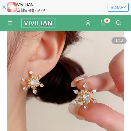
VIVILIAN
開啟APP
立刻使用官方APP
0
1
/
10