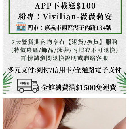
３．未成年的使用者請事先徵得法定代理人或監護人之同意方可使用
「AFTEE先享後付」，若未經同意申辦者引起之損失，本公司不負相關責
任。
４．使用「AFTEE先享後付」時，將依據個別帳號之用戶狀況，依本公司即
時審查核予不同之上限額度；若仍有額度不足之情形，本公司將視審查結果
請求用戶進行身份認證。
５．嚴禁一人註冊多個帳號或使用他人資訊註冊。若發現惡意使用之情形，
恩沛科技股份有限公司將有權停止該用戶之使用額度並採取法律行動。