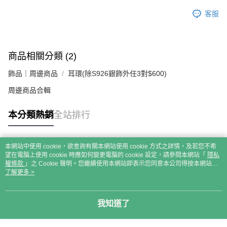
客服
商品相關分類 (2)
飾品｜周邊商品
耳環(除S926銀飾外任3對$600)
周邊商品合輯
本分類熱銷
全站排行
本網站中使用 cookie，欲查詢有關本網站使用 cookie 方式之詳情，及若您不希
熱門標籤
望在電腦上使用 cookie 時應如何變更電腦的 cookie 設定，請參閱本網站「
隱私
權條款
」之 Cookie 聲明。您繼續使用本網站即表示您同意本公司得按本網站使
用條款之 Cookie 聲明使用 cookie。
了解更多 >
我知道了