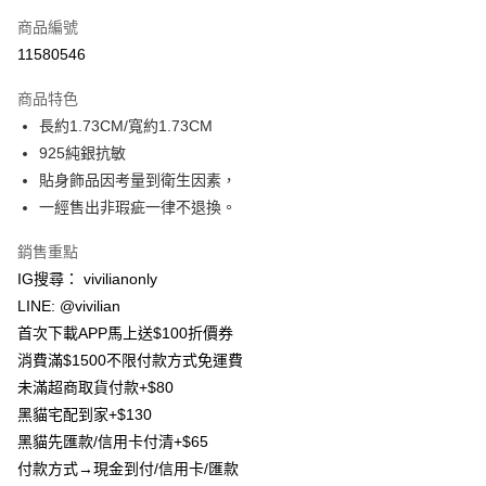
信用卡一次付款
商品編號
信用卡分期付款
11580546
3 期 0 利率 每期
NT$83
21家銀行
商品特色
合作金庫商業銀行
第一商業銀行
超商取貨付款
長約1.73CM/寬約1.73CM
華南商業銀行
彰化商業銀行
925純銀抗敏
LINE Pay
上海商業儲蓄銀行
台北富邦商業銀行
國泰世華商業銀行
兆豐國際商業銀行
貼身飾品因考量到衛生因素，
Apple Pay
臺灣中小企業銀行
台中商業銀行
一經售出非瑕疵一律不退換。
匯豐（台灣）商業銀行
華泰商業銀行
街口支付
聯邦商業銀行
遠東國際商業銀行
銷售重點
元大商業銀行
永豐商業銀行
悠遊付
IG搜尋： vivilianonly
玉山商業銀行
星展（台灣）商業銀行
LINE: @vivilian
台新國際商業銀行
中國信託商業銀行
Google Pay
首次下載APP馬上送$100折價券
台灣樂天信用卡公司
大哥付你分期
消費滿$1500不限付款方式免運費
相關說明
未滿超商取貨付款+$80
【大哥付你分期使用說明】
黑貓宅配到家+$130
AFTEE先享後付
1.本服務由台灣大哥大提供，台灣大哥大用戶可立即使用無須另外申請。
黑貓先匯款/信用卡付清+$65
2.付款方式選擇「大哥付你分期」，訂單成立後會自動跳轉到大哥付的交易
相關說明
流程，驗證手機門號後，選擇欲分期的期數、繳款截止日，確認付款後即完
付款方式→現金到付/信用卡/匯款
【關於「AFTEE先享後付」】