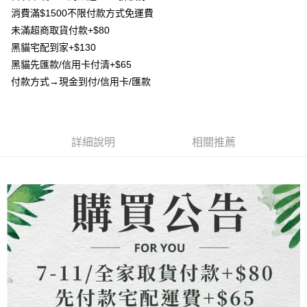
AFTEE先享後付
1.本服務由台灣大哥大提供，台灣大哥大用戶可立即使用無須另外申請。
消費滿$1500不限付款方式免運費
2.付款方式選擇「大哥付你分期」，訂單成立後會自動跳轉到大哥付的交易
相關說明
流程，驗證手機門號後，選擇欲分期的期數、繳款截止日，確認付款後即完
未滿超商取貨付款+$80
【關於「AFTEE先享後付」】
成交易。
ATM付款
黑貓宅配到家+$130
AFTEE先享後付是「在收到商品之後才付款」的支付方式。 讓您購物簡單
3.實際核准額度、可分期數及費用金額請依後續交易確認頁面所載為準。
便利好安心！
黑貓先匯款/信用卡付清+$65
4.訂單成立30分鐘內，如未前往確認交易或遇審核未通過，訂單將自動取
貨到付款
１．簡單：不需註冊會員、不需綁卡、不需儲值。
消。如遇「轉專審核」未通過狀況，表示未達大哥付你分期系統評分，恕無
付款方式→現金到付/信用卡/匯款
２．便利：只要手機號碼，簡訊認證，即可結帳。
法說明評估內容。
３．安心：先確認商品／服務後，再付款。
【繳款方式說明】
運送方式
1.分期款項不併入電信帳單，「大哥付你分期」於每月結算日後寄送繳費提
【「AFTEE先享後付」結帳流程】
全家取貨付款
醒簡訊。
１．於結帳方式選擇「AFTEE先享後付」後，將跳轉至「AFTEE先享後付」
2.透過簡訊連結打開帳單後，可選擇「超商條碼／台灣大直營門市／銀行轉
詳細說明
相關推薦
每筆NT$80，滿NT$1,500(含以上)免運費
結帳頁面，進行簡訊認證並確認金額後，即可完成結帳。
帳／街口支付／iPASS MONEY」等通路繳費。
２．訂單成立數日內，您將收到繳費通知簡訊。
7-11取貨付款
３．收到繳費通知簡訊後14天內，點擊此簡訊中的連結，可透過四大超商／
【注意事項】
ATM／網路銀行／等多元方式進行付款，方視為交易完成。
每筆NT$80，滿NT$1,500(含以上)免運費
1.本服務係由「台灣大哥大股份有限公司」（以下簡稱本公司）所提供，讓
※ 請注意：結帳手續完成當下不需立刻繳費，但若您需要取消訂單，請聯絡
用戶於交易時，得透過本服務購買商品或服務，並由商店將買賣／分期付款
購買商品的店家。未經商家同意取消之訂單仍視為有效，需透過AFTEE先享
先付款宅配到府
買賣價金債權讓與本公司後，依約使用本公司帳單繳交帳款。
後付繳納相關費用。
2.基於同意付款使用「大哥付你分期」之契約關係目的，商店將以您的個人
每筆NT$65，滿NT$1,500(含以上)免運費
※ 交易是否成功請以「AFTEE先享後付 」之結帳頁面顯示為準，若有關於
資料（包含姓名、電話或地址）提供予台灣大哥大進項蒐集、處理及利用，
是否繳費成功／繳費後需取消欲退款等相關疑問，請聯繫「AFTEE先享後付
由本公司與您本人進行分期帳單所需資料之確認、核對及更正。
客戶支援中心」
https://netprotections.freshdesk.com/support/home
貨到付款
3.完整用戶服務條款，請詳閱以下連結：
https://oppay.tw/userRule
每筆NT$130，滿NT$1,500(含以上)免運費
【注意事項】
１．透過由恩沛科技股份有限公司提供之「AFTEE先享後付」服務完成之交
海外配送
查看運費
易，需依本服務之必要範圍內提供個人資料，並將交易相關給付款項請求債