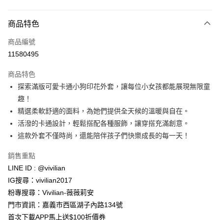
付款方式
商品特色
信用卡一次付款
商品編號
信用卡分期付款
11580495
3 期 0 利率 每期
NT$196
21家銀行
商品特色
合作金庫商業銀行
第一商業銀行
超商取貨付款
探索滿版可愛卡通小狗印花外套，讓每位小女孩都能展現無限童
華南商業銀行
彰化商業銀行
趣！
LINE Pay
上海商業儲蓄銀行
台北富邦商業銀行
國泰世華商業銀行
兆豐國際商業銀行
精選柔軟舒適的面料，為她們提供全天候的溫暖與自在。
Apple Pay
臺灣中小企業銀行
台中商業銀行
活潑的卡通設計，輕鬆搭配各種服飾，讓穿搭充滿創意。
匯豐（台灣）商業銀行
華泰商業銀行
這款外套不僅時尚，還能陪伴孩子們快樂成長的每一天！
街口支付
聯邦商業銀行
遠東國際商業銀行
元大商業銀行
永豐商業銀行
悠遊付
銷售重點
玉山商業銀行
星展（台灣）商業銀行
LINE ID : @vivilian
台新國際商業銀行
中國信託商業銀行
Google Pay
IG搜尋：vivilian2017
台灣樂天信用卡公司
大哥付你分期
粉專搜尋：Vivilian-薇薇莉安
相關說明
門市資訊：嘉義市西區湖子內路134號
【大哥付你分期使用說明】
首次下載APP馬上送$100折價券