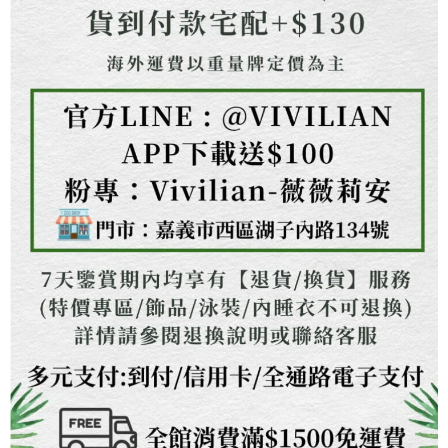
權轉讓予恩沛科技股份有限公司。
２．關於個人資料處理事宜，請瀏覽以下網址：
https://aftee.tw/terms/#terms3
３．未成年的使用者請事先徵得法定代理人或監護人之同意方可使用
「AFTEE先享後付」，若未經同意申辦者引起之損失，本公司不負相關責
任。
４．使用「AFTEE先享後付」時，將依據個別帳號之用戶狀況，依本公司即
時審查核予不同之上限額度；若仍有額度不足之情形，本公司將視審查結果
請求用戶進行身份認證。
５．嚴禁一人註冊多個帳號或使用他人資訊註冊。若發現惡意使用之情形，
恩沛科技股份有限公司將有權停止該用戶之使用額度並採取法律行動。