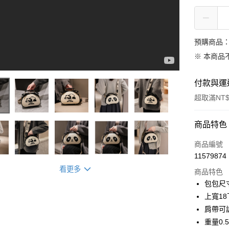
預購商品：
※ 本商品
付款與運
超取滿NT$
付款方式
商品特色
信用卡一
商品編號
11579874
信用卡分
看更多
商品特色
3 期 
包包尺
合作金
上寬18
超商取貨
華南商
肩帶可
LINE Pay
上海商
重量0.5
國泰世