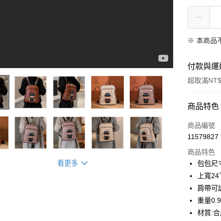
※ 本商品
付款與運
超取滿NT$
付款方式
商品特色
信用卡一
商品編號
11579827
信用卡分
商品特色
3 期 
看更多
包包尺
合作金
上寬24
超商取貨
華南商
肩帶可
LINE Pay
上海商
重量0.9
國泰世
材質:
Apple Pay
臺灣中