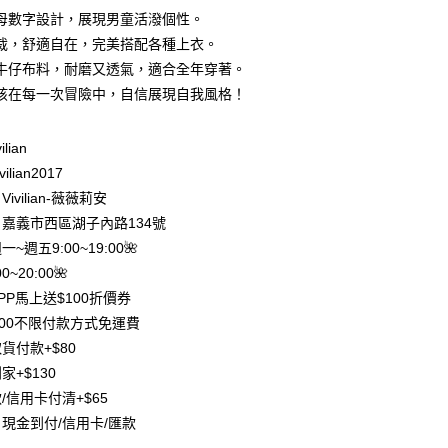
0 利率 每期
NT$220
21家銀行
母數字設計，展現男童活潑個性。
庫商業銀行
第一商業銀行
裁，舒適自在，完美搭配各種上衣。
付款
業銀行
彰化商業銀行
牛仔布料，耐磨又透氣，適合全年穿著。
業儲蓄銀行
台北富邦商業銀行
孩在每一次冒險中，自信展現自我風格！
華商業銀行
兆豐國際商業銀行
小企業銀行
台中商業銀行
台灣）商業銀行
華泰商業銀行
ilian
業銀行
遠東國際商業銀行
ilian2017
業銀行
永豐商業銀行
ivilian-薇薇莉安
業銀行
星展（台灣）商業銀行
嘉義市西區湖子內路134號
際商業銀行
中國信託商業銀行
y
週一~週五9:00~19:00🌺
天信用卡公司
分期
0~20:00🌺
PP馬上送$100折價券
你分期使用說明】
500不限付款方式免運費
享後付
由台灣大哥大提供，台灣大哥大用戶可立即使用無須另外申請。
貨付款+$80
式選擇「大哥付你分期」，訂單成立後會自動跳轉到大哥付的交易
證手機門號後，選擇欲分期的期數、繳款截止日，確認付款後即
FTEE先享後付」】
家+$130
。
先享後付是「在收到商品之後才付款」的支付方式。 讓您購物簡單
/信用卡付清+$65
准額度、可分期數及費用金額請依後續交易確認頁面所載為準。
心！
立30分鐘內，如未前往確認交易或遇審核未通過，訂單將自動取
現金到付/信用卡/匯款
：不需註冊會員、不需綁卡、不需儲值。
「轉專審核」未通過狀況，表示未達大哥付你分期系統評分，恕
：只要手機號碼，簡訊認證，即可結帳。