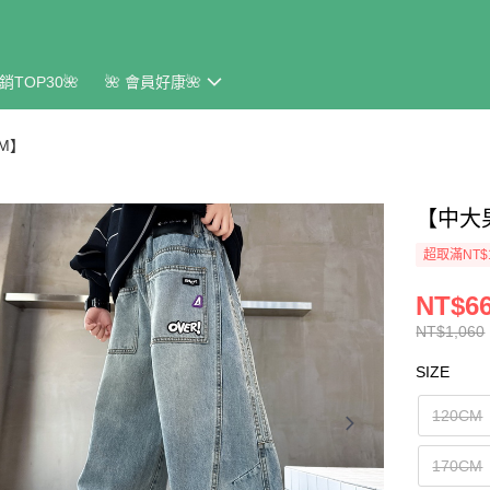
銷TOP30🌺
🌺 會員好康🌺
CM】
【中大
超取滿NT$
NT$6
NT$1,060
SIZE
120CM
170CM