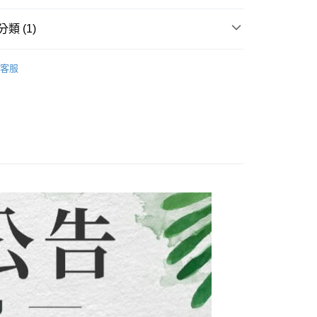
評估內容。
：先確認商品／服務後，再付款。
式說明】
類 (1)
項不併入電信帳單，「大哥付你分期」於每月結算日後寄送繳費提
EE先享後付」結帳流程】
方式選擇「AFTEE先享後付」後，將跳轉至「AFTEE先享後
付款
子裝-滿件9折】
【中大男童 120~170CM】
訊連結打開帳單後，可選擇「超商條碼／台灣大直營門市／銀行轉
頁面，進行簡訊認證並確認金額後，即可完成結帳。
客服
付／iPASS MONEY」等通路繳費。
0，滿NT$1,500(含以上)免運費
成立數日內，您將收到繳費通知簡訊。
費通知簡訊後14天內，點擊此簡訊中的連結，可透過四大超商
項】
網路銀行／等多元方式進行付款，方視為交易完成。
付款
係由「台灣大哥大股份有限公司」（以下簡稱本公司）所提供，讓
：結帳手續完成當下不需立刻繳費，但若您需要取消訂單，請聯
0，滿NT$1,500(含以上)免運費
易時，得透過本服務購買商品或服務，並由商店將買賣／分期付
的店家。未經商家同意取消之訂單仍視為有效，需透過AFTEE
金債權讓與本公司後，依約使用本公司帳單繳交帳款。
繳納相關費用。
配到府
意付款使用「大哥付你分期」之契約關係目的，商店將以您的個人
否成功請以「AFTEE先享後付 」之結帳頁面顯示為準，若有關於
含姓名、電話或地址）提供予台灣大哥大進項蒐集、處理及利
功／繳費後需取消欲退款等相關疑問，請聯繫「AFTEE先享後
5，滿NT$1,500(含以上)免運費
公司與您本人進行分期帳單所需資料之確認、核對及更正。
援中心」
https://netprotections.freshdesk.com/support/home
戶服務條款，請詳閱以下連結：
https://oppay.tw/userRule
項】
30，滿NT$1,500(含以上)免運費
恩沛科技股份有限公司提供之「AFTEE先享後付」服務完成之
依本服務之必要範圍內提供個人資料，並將交易相關給付款項請
查看運費
讓予恩沛科技股份有限公司。
個人資料處理事宜，請瀏覽以下網址：
ee.tw/terms/#terms3
年的使用者請事先徵得法定代理人或監護人之同意方可使用
E先享後付」，若未經同意申辦者引起之損失，本公司不負相關責
AFTEE先享後付」時，將依據個別帳號之用戶狀況，依本公司