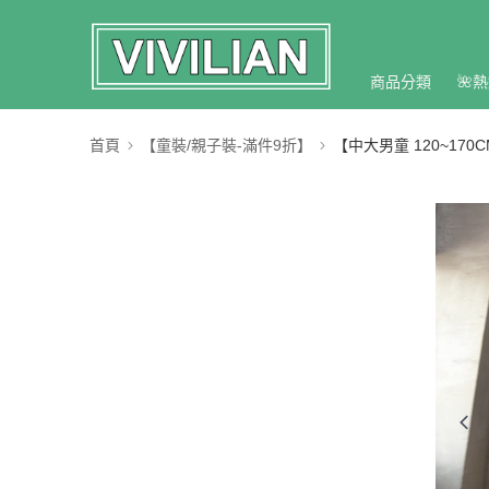
商品分類
🌺熱
首頁
【童裝/親子裝-滿件9折】
【中大男童 120~170