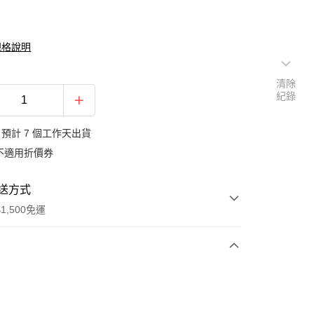
規格說明
清除
紀錄
預計 7 個工作天出貨
不適用折價券
送方式
1,500免運
次付款
期付款