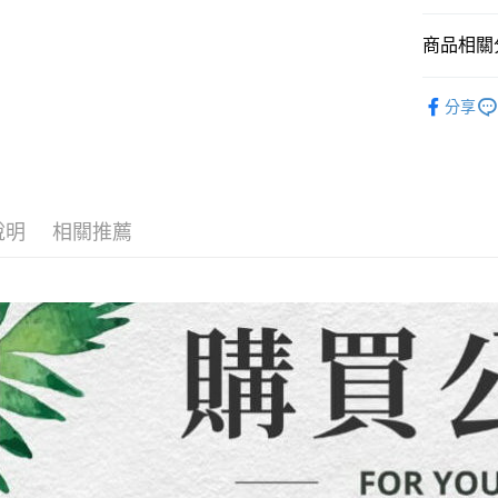
無法說明
３．安心
【繳款方
運送方式
商品相關分
1.分期款
【「AFT
醒簡訊。
１．於結帳
全家取貨
【童裝/親
2.透過簡
付」結帳
分享
帳／街口支
每筆NT$8
２．訂單
３．收到繳
【注意事
／ATM／
7-11取貨
1.本服務
※ 請注意
每筆NT$8
用戶於交
絡購買商品
款買賣價
先享後付
先付款宅
2.基於同
說明
相關推薦
※ 交易是
資料（包
是否繳費成
每筆NT$6
用，由本
付客戶支
3.完整用
貨到付款
【注意事
每筆NT$1
１．透過由
交易，需
海外配送
求債權轉
２．關於
https://aft
３．未成
「AFTE
任。
４．使用「