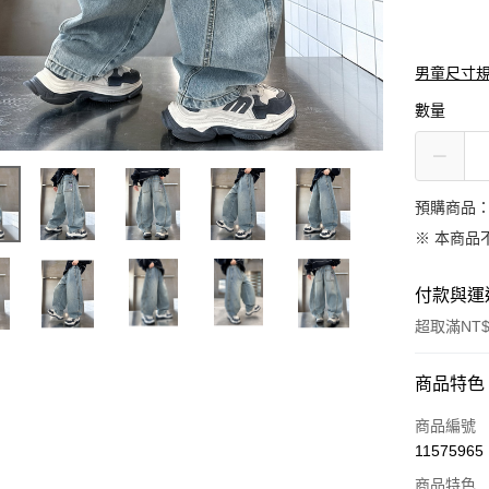
男童尺寸
數量
預購商品：
※ 本商品
付款與運
超取滿NT$
付款方式
商品特色
信用卡一
商品編號
11575965
信用卡分
商品特色