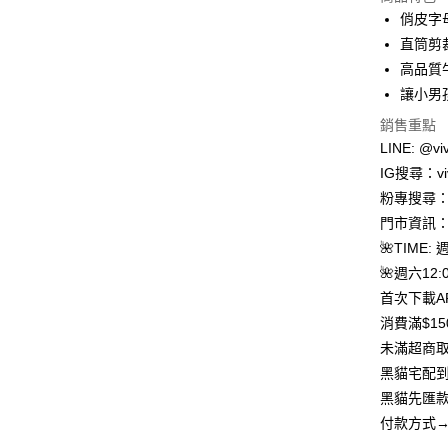
3 期 
俏皮字
合作金
直筒剪
超商取貨
華南商
高品質
LINE Pay
上海商
讓小男
國泰世
Apple Pay
銷售重點
臺灣中
匯豐（
LINE: @viv
街口支付
聯邦商
IG搜尋：viv
元大商
悠遊付
粉專搜尋：V
玉山商
門市資訊：
台新國
Google Pa
🌺TIME: 
台灣樂
大哥付你
🌺週六12:0
相關說明
首次下載A
【大哥付
消費滿$1
AFTEE先
1.本服務
未滿超商取
2.付款方
相關說明
流程，驗
【關於「A
黑貓宅配到
ATM付款
完成交易
AFTEE
黑貓先匯款
3.實際核
便利好安
4.訂單成
貨到付款
付款方式→
１．簡單
消。如遇
２．便利