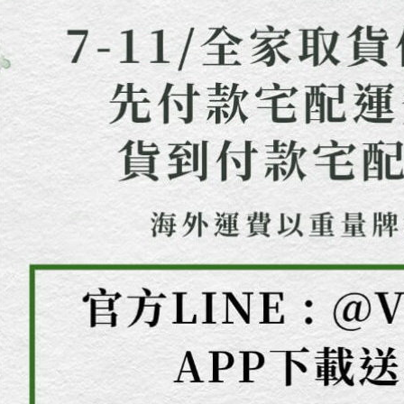
即時審查
結果請求
５．嚴禁
形，恩沛
動。