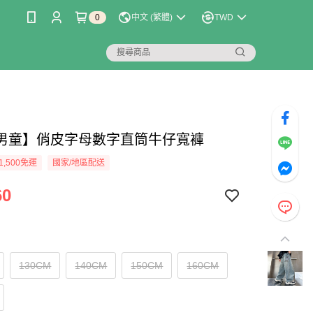
0
中文 (繁體)
TWD
男童】俏皮字母數字直筒牛仔寬褲
1,500免運
國家/地區配送
60
130CM
140CM
150CM
160CM